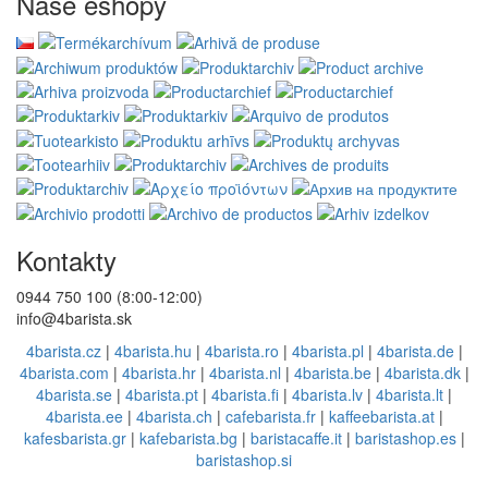
Naše eshopy
Kontakty
0944 750 100 (8:00-12:00)
info@4barista.sk
4barista.cz
|
4barista.hu
|
4barista.ro
|
4barista.pl
|
4barista.de
|
4barista.com
|
4barista.hr
|
4barista.nl
|
4barista.be
|
4barista.dk
|
4barista.se
|
4barista.pt
|
4barista.fi
|
4barista.lv
|
4barista.lt
|
4barista.ee
|
4barista.ch
|
cafebarista.fr
|
kaffeebarista.at
|
kafesbarista.gr
|
kafebarista.bg
|
baristacaffe.it
|
baristashop.es
|
baristashop.si