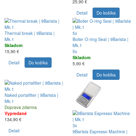
25,90 €
Detail
Do košíka
Thermal break | 9Barista |
5x
Mk.1
Boiler O-ring Seal | 9Barista |
Skladom
Mk.1
15,90 €
5x
Skladom
Detail
Do košíka
5,90 €
Detail
Do košíka
Naked portafilter | 9Barista |
Mk.1
Doprava zdarma
Vypredané
134,90 €
3x
Detail
9Barista Espresso Machine |