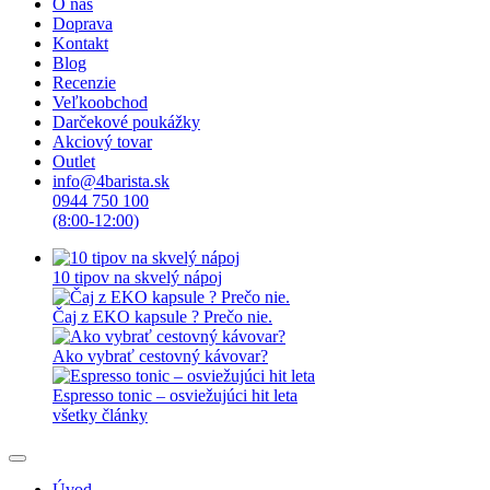
O nás
Doprava
Kontakt
Blog
Recenzie
Veľkoobchod
Darčekové poukážky
Akciový tovar
Outlet
info@4barista.sk
0944 750 100
(8:00-12:00)
10 tipov na skvelý nápoj
Čaj z EKO kapsule ? Prečo nie.
Ako vybrať cestovný kávovar?
Espresso tonic – osviežujúci hit leta
všetky články
Úvod