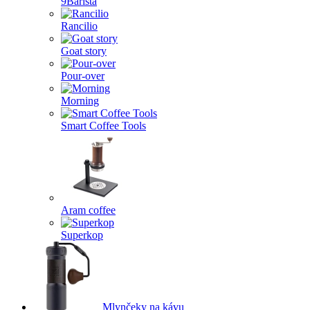
9Barista
Rancilio
Goat story
Pour-over
Morning
Smart Coffee Tools
Aram coffee
Superkop
Mlynčeky na kávu