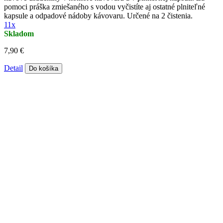
pomoci práška zmiešaného s vodou vyčistíte aj ostatné plniteľné
kapsule a odpadové nádoby kávovaru. Určené na 2 čistenia.
11x
Skladom
7,90 €
Detail
Do košíka