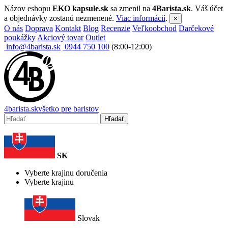
Názov eshopu
EKO kapsule.sk
sa zmenil na
4Barista.sk
. Váš účet
a objednávky zostanú nezmenené.
Viac informácií
.
×
O nás
Doprava
Kontakt
Blog
Recenzie
Veľkoobchod
Darčekové
poukážky
Akciový tovar
Outlet
info@4barista.sk
0944 750 100
(8:00-12:00)
4
barista
.sk
všetko pre baristov
Hľadať
SK
Vyberte krajinu doručenia
Vyberte krajinu
Slovak