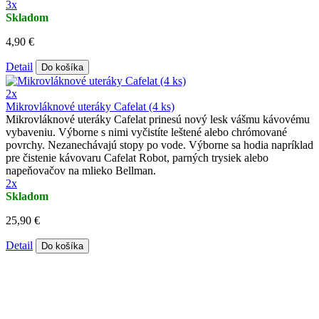
3x
Skladom
4,90 €
Detail
Do košíka
2x
Mikrovláknové uteráky Cafelat (4 ks)
Mikrovláknové uteráky Cafelat prinesú nový lesk vášmu kávovému
vybaveniu. Výborne s nimi vyčistíte leštené alebo chrómované
povrchy. Nezanechávajú stopy po vode. Výborne sa hodia napríklad
pre čistenie kávovaru Cafelat Robot, parných trysiek alebo
napeňovačov na mlieko Bellman.
2x
Skladom
25,90 €
Detail
Do košíka