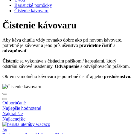
Baristické pomôcky
Čistenie kávovaru
Čistenie kávovaru
Aby káva chutila vždy rovnako dobre ako pri novom kávovare,
potrebné je kávovar a jeho príslušenstvo
pravidelne čistiť
a
odvápňovať
.
Čistenie
sa vykonáva s čistiacim práškom / kapsulami, ktorý
odstráni kávové usadeniny.
Odvápnenie
s odvápňovacím práškom.
Okrem samotného kávovaru je potrebné čistiť aj jeho
príslušenstvo
.
Odporúčané
Najlepšie hodnotené
Najdrahšie
Najlacnejšie
5x