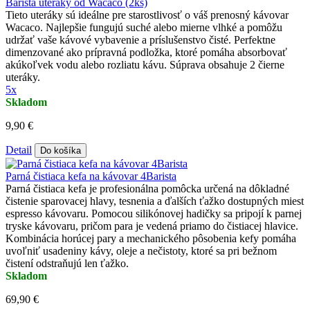
Barista uteráky od Wacaco (2ks)
Tieto uteráky sú ideálne pre starostlivosť o váš prenosný kávovar
Wacaco. Najlepšie fungujú suché alebo mierne vlhké a pomôžu
udržať vaše kávové vybavenie a príslušenstvo čisté. Perfektne
dimenzované ako prípravná podložka, ktoré pomáha absorbovať
akúkoľvek vodu alebo rozliatu kávu. Súprava obsahuje 2 čierne
uteráky.
5x
Skladom
9,90 €
Detail
Do košíka
Parná čistiaca kefa na kávovar 4Barista
Parná čistiaca kefa je profesionálna pomôcka určená na dôkladné
čistenie sparovacej hlavy, tesnenia a ďalších ťažko dostupných miest
espresso kávovaru. Pomocou silikónovej hadičky sa pripojí k parnej
tryske kávovaru, pričom para je vedená priamo do čistiacej hlavice.
Kombinácia horúcej pary a mechanického pôsobenia kefy pomáha
uvoľniť usadeniny kávy, oleje a nečistoty, ktoré sa pri bežnom
čistení odstraňujú len ťažko.
Skladom
69,90 €