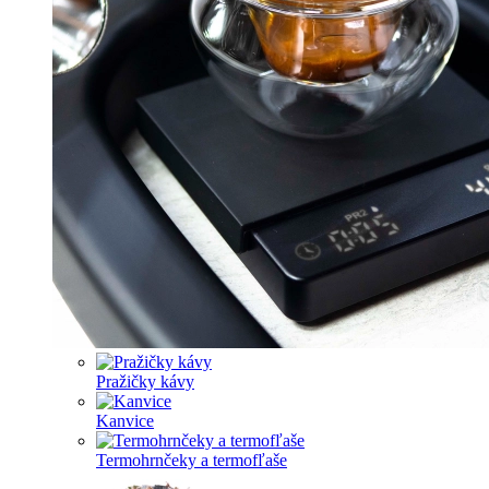
Pražičky kávy
Kanvice
Termohrnčeky a termofľaše