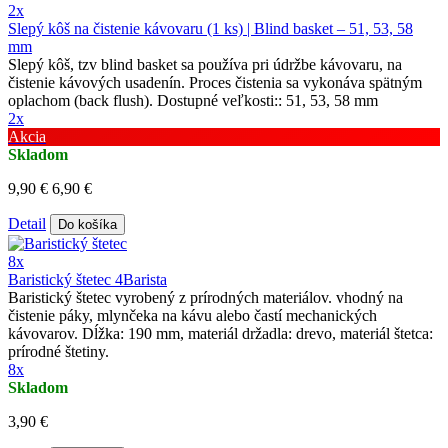
2x
Slepý kôš na čistenie kávovaru (1 ks) | Blind basket – 51, 53, 58
mm
Slepý kôš, tzv blind basket sa používa pri údržbe kávovaru, na
čistenie kávových usadenín. Proces čistenia sa vykonáva spätným
oplachom (back flush). Dostupné veľkosti:: 51, 53, 58 mm
2x
Akcia
Skladom
9,90 €
6,90 €
Detail
Do košíka
8x
Baristický štetec 4Barista
Baristický štetec vyrobený z prírodných materiálov. vhodný na
čistenie páky, mlynčeka na kávu alebo častí mechanických
kávovarov. Dĺžka: 190 mm, materiál držadla: drevo, materiál štetca:
prírodné štetiny.
8x
Skladom
3,90 €