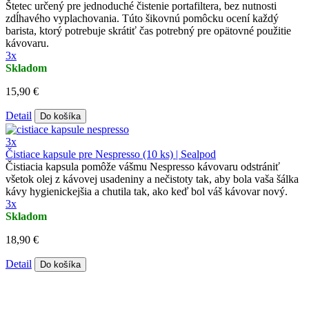
Štetec určený pre jednoduché čistenie portafiltera, bez nutnosti
zdĺhavého vyplachovania. Túto šikovnú pomôcku ocení každý
barista, ktorý potrebuje skrátiť čas potrebný pre opätovné použitie
kávovaru.
3x
Skladom
15,90 €
Detail
Do košíka
3x
Čistiace kapsule pre Nespresso (10 ks) | Sealpod
Čistiacia kapsula pomôže vášmu Nespresso kávovaru odstrániť
všetok olej z kávovej usadeniny a nečistoty tak, aby bola vaša šálka
kávy hygienickejšia a chutila tak, ako keď bol váš kávovar nový.
3x
Skladom
18,90 €
Detail
Do košíka