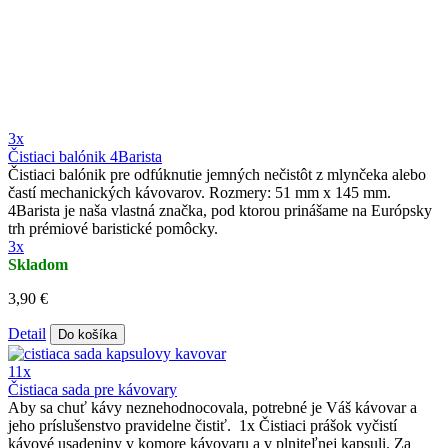
3x
Čistiaci balónik 4Barista
Čistiaci balónik pre odfúknutie jemných nečistôt z mlynčeka alebo
častí mechanických kávovarov. Rozmery: 51 mm x 145 mm.
4Barista je naša vlastná značka, pod ktorou prinášame na Európsky
trh prémiové baristické pomôcky.
3x
Skladom
3,90 €
Detail
Do košíka
11x
Čistiaca sada pre kávovary
Aby sa chuť kávy neznehodnocovala, potrebné je Váš kávovar a
jeho príslušenstvo pravidelne čistiť. 1x Čistiaci prášok vyčistí
kávové usadeniny v komore kávovaru a v plniteľnej kapsuli. Za