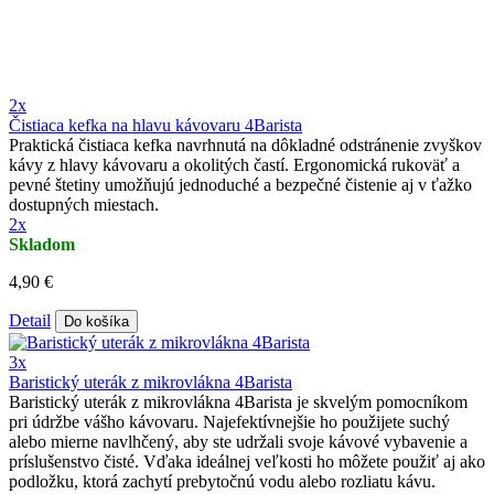
2x
Čistiaca kefka na hlavu kávovaru 4Barista
Praktická čistiaca kefka navrhnutá na dôkladné odstránenie zvyškov
kávy z hlavy kávovaru a okolitých častí. Ergonomická rukoväť a
pevné štetiny umožňujú jednoduché a bezpečné čistenie aj v ťažko
dostupných miestach.
2x
Skladom
4,90 €
Detail
Do košíka
3x
Baristický uterák z mikrovlákna 4Barista
Baristický uterák z mikrovlákna 4Barista je skvelým pomocníkom
pri údržbe vášho kávovaru. Najefektívnejšie ho použijete suchý
alebo mierne navlhčený, aby ste udržali svoje kávové vybavenie a
príslušenstvo čisté. Vďaka ideálnej veľkosti ho môžete použiť aj ako
podložku, ktorá zachytí prebytočnú vodu alebo rozliatu kávu.