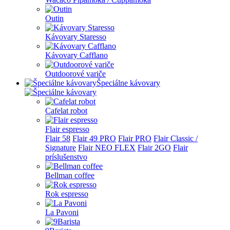
Outin
Kávovary Staresso
Kávovary Cafflano
Outdoorové variče
Špeciálne kávovary
Cafelat robot
Flair espresso
Flair 58
Flair 49 PRO
Flair PRO
Flair Classic /
Signature
Flair NEO FLEX
Flair 2GO
Flair
príslušenstvo
Bellman coffee
Rok espresso
La Pavoni