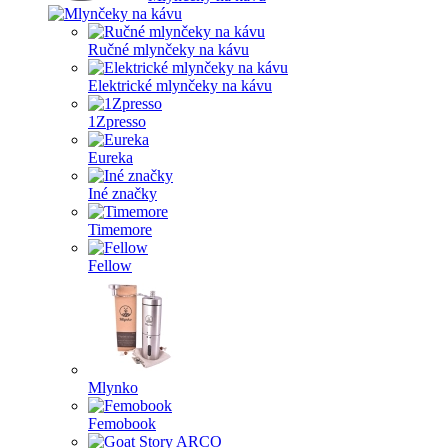
Ručné mlynčeky na kávu
Elektrické mlynčeky na kávu
1Zpresso
Eureka
Iné značky
Timemore
Fellow
Mlynko
Femobook