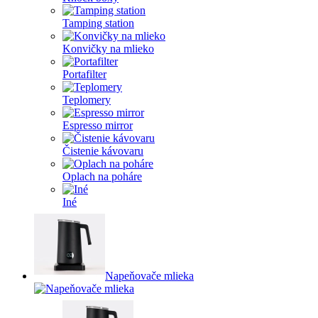
Tamping station
Konvičky na mlieko
Portafilter
Teplomery
Espresso mirror
Čistenie kávovaru
Oplach na poháre
Iné
Napeňovače mlieka