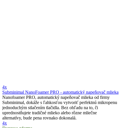
4x
Subminimal NanoFoamer PRO - automatický napeňovač mlieka
Nanofoamer PRO, automatický napeňovač mlieka od firmy
Subminimal, dokáže s ľahkosťou vytvoriť perfektnú mikropenu
jednoduchým stlačením tlačidla. Bez ohľadu na to, či
uprednostňujete tradičné mlieko alebo rôzne mliečne
alternatívy, bude pena rovnako dokonalá.
4x