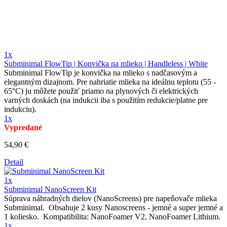
1x
Subminimal FlowTip | Konvička na mlieko | Handleless | White
Subminimal FlowTip je konvička na mlieko s nadčasovým a
elegantným dizajnom. Pre nahriatie mlieka na ideálnu teplotu (55 -
65°C) ju môžete použiť priamo na plynových či elektrických
varných doskách (na indukcii iba s použitím redukcie/platne pre
indukciu).
1x
Vypredané
54,90 €
Detail
1x
Subminimal NanoScreen Kit
Súprava náhradných dielov (NanoScreens) pre napeňovače mlieka
Subminimal. Obsahuje 2 kusy Nanoscreens - jemné a super jemné a
1 koliesko. Kompatibilita: NanoFoamer V2, NanoFoamer Lithium.
1x