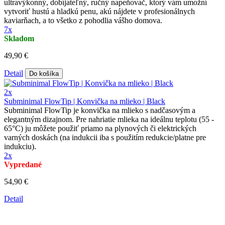
ultravýkonný, dobíjateľný, ručný napeňovač, ktorý vám umožní
vytvoriť hustú a hladkú penu, akú nájdete v profesionálnych
kaviarňach, a to všetko z pohodlia vášho domova.
7x
Skladom
49,90 €
Detail
Do košíka
2x
Subminimal FlowTip | Konvička na mlieko | Black
Subminimal FlowTip je konvička na mlieko s nadčasovým a
elegantným dizajnom. Pre nahriatie mlieka na ideálnu teplotu (55 -
65°C) ju môžete použiť priamo na plynových či elektrických
varných doskách (na indukcii iba s použitím redukcie/platne pre
indukciu).
2x
Vypredané
54,90 €
Detail