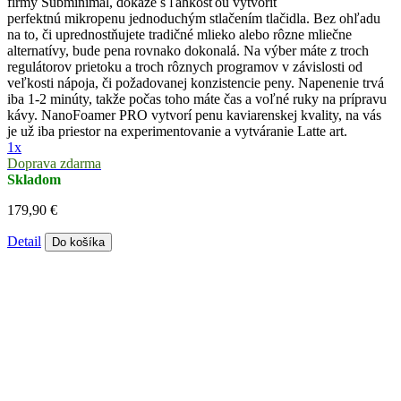
firmy Subminimal, dokáže s ľahkosťou vytvoriť
perfektnú mikropenu jednoduchým stlačením tlačidla. Bez ohľadu
na to, či uprednostňujete tradičné mlieko alebo rôzne mliečne
alternatívy, bude pena rovnako dokonalá. Na výber máte z troch
regulátorov prietoku a troch rôznych programov v závislosti od
veľkosti nápoja, či požadovanej konzistencie peny. Napenenie trvá
iba 1-2 minúty, takže počas toho máte čas a voľné ruky na prípravu
kávy. NanoFoamer PRO vytvorí penu kaviarenskej kvality, na vás
je už iba priestor na experimentovanie a vytváranie Latte art.
1x
Doprava zdarma
Skladom
179,90 €
Detail
Do košíka