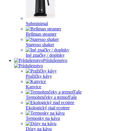
Subminimal
Bellman steamer
Staresso shaker
Iné značky / doplnky
Príslušenstvo
Pražičky kávy
Kanvice
Termohrnčeky a termofľaše
Ekologický riad ecotree
Termosky na kávu
Dózy na kávu