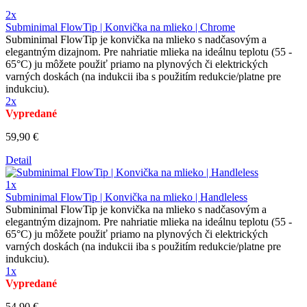
2x
Subminimal FlowTip | Konvička na mlieko | Chrome
Subminimal FlowTip je konvička na mlieko s nadčasovým a
elegantným dizajnom. Pre nahriatie mlieka na ideálnu teplotu (55 -
65°C) ju môžete použiť priamo na plynových či elektrických
varných doskách (na indukcii iba s použitím redukcie/platne pre
indukciu).
2x
Vypredané
59,90 €
Detail
1x
Subminimal FlowTip | Konvička na mlieko | Handleless
Subminimal FlowTip je konvička na mlieko s nadčasovým a
elegantným dizajnom. Pre nahriatie mlieka na ideálnu teplotu (55 -
65°C) ju môžete použiť priamo na plynových či elektrických
varných doskách (na indukcii iba s použitím redukcie/platne pre
indukciu).
1x
Vypredané
54,90 €