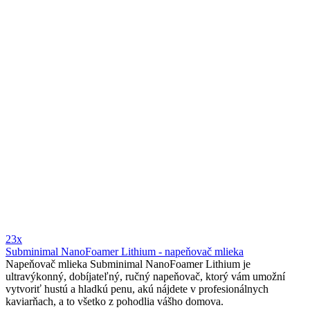
23x
Subminimal NanoFoamer Lithium - napeňovač mlieka
Napeňovač mlieka Subminimal NanoFoamer Lithium je
ultravýkonný, dobíjateľný, ručný napeňovač, ktorý vám umožní
vytvoriť hustú a hladkú penu, akú nájdete v profesionálnych
kaviarňach, a to všetko z pohodlia vášho domova.