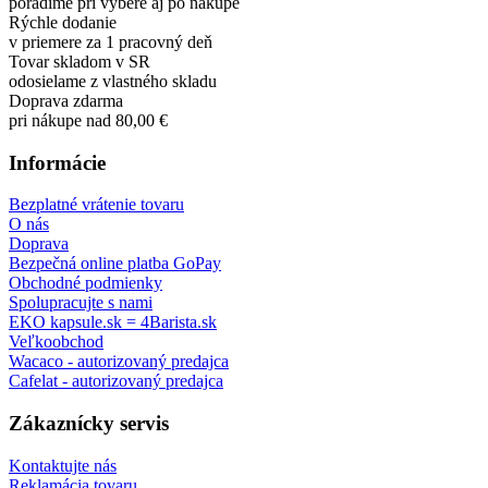
poradíme pri výbere aj po nákupe
Rýchle dodanie
v priemere za 1 pracovný deň
Tovar skladom v SR
odosielame z vlastného skladu
Doprava zdarma
pri nákupe nad 80,00 €
Informácie
Bezplatné vrátenie tovaru
O nás
Doprava
Bezpečná online platba GoPay
Obchodné podmienky
Spolupracujte s nami
EKO kapsule.sk = 4Barista.sk
Veľkoobchod
Wacaco - autorizovaný predajca
Cafelat - autorizovaný predajca
Zákaznícky servis
Kontaktujte nás
Reklamácia tovaru