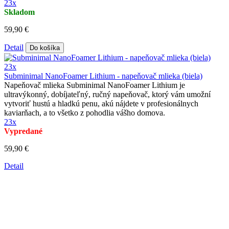
23x
Skladom
59,90 €
Detail
Do košíka
23x
Subminimal NanoFoamer Lithium - napeňovač mlieka (biela)
Napeňovač mlieka Subminimal NanoFoamer Lithium je
ultravýkonný, dobíjateľný, ručný napeňovač, ktorý vám umožní
vytvoriť hustú a hladkú penu, akú nájdete v profesionálnych
kaviarňach, a to všetko z pohodlia vášho domova.
23x
Vypredané
59,90 €
Detail