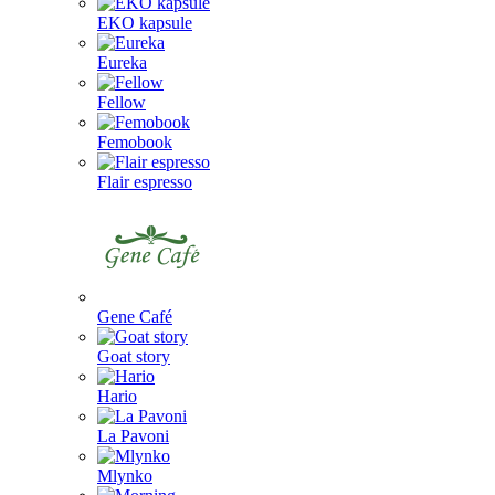
EKO kapsule
Eureka
Fellow
Femobook
Flair espresso
Gene Café
Goat story
Hario
La Pavoni
Mlynko