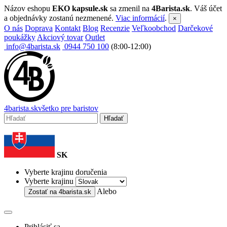
Názov eshopu
EKO kapsule.sk
sa zmenil na
4Barista.sk
. Váš účet
a objednávky zostanú nezmenené.
Viac informácií
.
×
O nás
Doprava
Kontakt
Blog
Recenzie
Veľkoobchod
Darčekové
poukážky
Akciový tovar
Outlet
info@4barista.sk
0944 750 100
(8:00-12:00)
4
barista
.sk
všetko pre baristov
Hľadať
SK
Vyberte krajinu doručenia
Vyberte krajinu
Alebo
Zostať na
4barista.sk
Prihlásiť sa