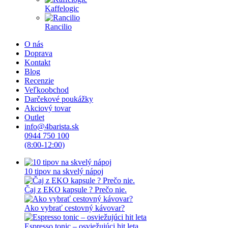
Kaffelogic
Rancilio
O nás
Doprava
Kontakt
Blog
Recenzie
Veľkoobchod
Darčekové poukážky
Akciový tovar
Outlet
info@4barista.sk
0944 750 100
(8:00-12:00)
10 tipov na skvelý nápoj
Čaj z EKO kapsule ? Prečo nie.
Ako vybrať cestovný kávovar?
Espresso tonic – osviežujúci hit leta