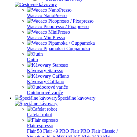
Wacaco NanoPresso
Wacaco Picopresso / Pixapresso
Wacaco MiniPresso
Wacaco Pipamoka / Cuppamoka
Outin
Kávovary Staresso
Kávovary Cafflano
Outdoorové variče
Špeciálne kávovary
Cafelat robot
Flair espresso
Flair 58
Flair 49 PRO
Flair PRO
Flair Classic /
Signature
Flair NEO FLEX
Flair 2GO
Flair