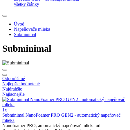
všetky články
Úvod
Napeňovače mlieka
Subminimal
Subminimal
Odporúčané
Najlepšie hodnotené
Najdrahšie
Najlacnejšie
1x
Subminimal NanoFoamer PRO GEN2 - automatický napeňovač
mlieka
Nanofoamer PRO, automatický napeňovač mlieka od