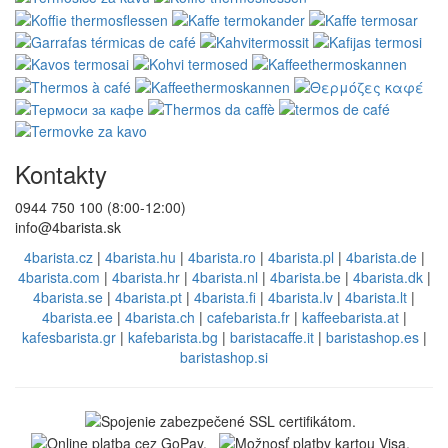
Kontakty
0944 750 100 (8:00-12:00)
info@4barista.sk
4barista.cz
|
4barista.hu
|
4barista.ro
|
4barista.pl
|
4barista.de
|
4barista.com
|
4barista.hr
|
4barista.nl
|
4barista.be
|
4barista.dk
|
4barista.se
|
4barista.pt
|
4barista.fi
|
4barista.lv
|
4barista.lt
|
4barista.ee
|
4barista.ch
|
cafebarista.fr
|
kaffeebarista.at
|
kafesbarista.gr
|
kafebarista.bg
|
baristacaffe.it
|
baristashop.es
|
baristashop.si