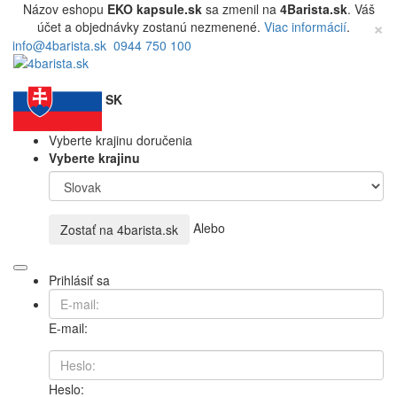
Názov eshopu
EKO kapsule.sk
sa zmenil na
4Barista.sk
. Váš
×
účet a objednávky zostanú nezmenené.
Viac informácií
.
info@4barista.sk
0944 750 100
SK
Vyberte krajinu doručenia
Vyberte krajinu
Alebo
Zostať na
4barista.sk
Prihlásiť sa
E-mail:
Heslo: