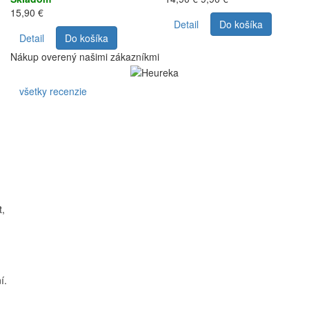
15,90 €
Detail
Do košíka
Detail
Do košíka
Nákup overený našimi zákazníkmi
všetky recenzie
t,
í.