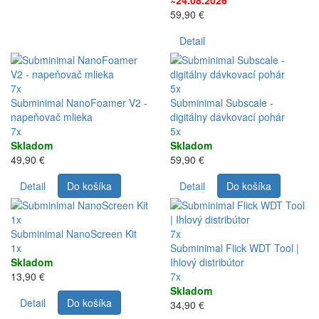
59,90 €
Detail
7x
5x
Subminimal NanoFoamer V2 -
Subminimal Subscale -
napeňovač mlieka
digitálny dávkovací pohár
7x
5x
Skladom
Skladom
49,90 €
59,90 €
Detail
Do košíka
Detail
Do košíka
1x
Subminimal NanoScreen Kit
7x
1x
Subminimal Flick WDT Tool |
Skladom
Ihlový distribútor
13,90 €
7x
Skladom
Detail
Do košíka
34,90 €