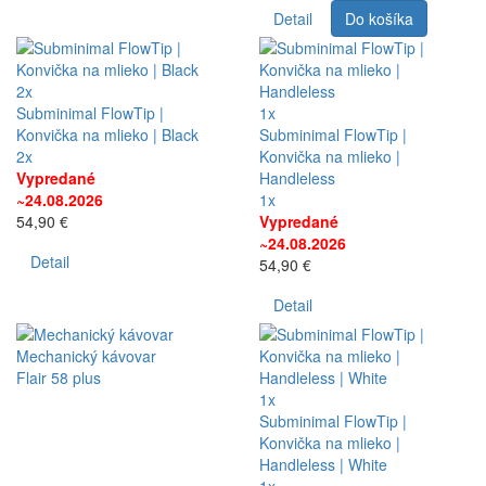
Detail
Do košíka
2x
Subminimal FlowTip |
1x
Konvička na mlieko | Black
Subminimal FlowTip |
2x
Konvička na mlieko |
Vypredané
Handleless
~24.08.2026
1x
54,90 €
Vypredané
~24.08.2026
Detail
54,90 €
Detail
Mechanický kávovar
Flair 58 plus
1x
Subminimal FlowTip |
Konvička na mlieko |
Handleless | White
1x