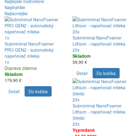
Najlepšie hodnotené
Najdrahšie
Najlacnejšie
23x
1x
Subminimal NanoFoamer
Subminimal NanoFoamer
Lithium - napeňovač mlieka
PRO GEN2 - automatický
23x
napeňovač mlieka
Skladom
1x
59,90 €
Doprava zdarma
Detail
Do košíka
Skladom
179,90 €
Detail
Do košíka
23x
Subminimal NanoFoamer
Lithium - napeňovač mlieka
(biela)
23x
Vypredané
~24.08.2026