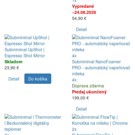
Vypredané
~24.08.2026
54,90 €
Detail
Subminimal UpShot |
Espresso Shot Mirror
4x
Skladom
Subminimal NanoFoamer
23,90 €
PRO - automatický napeňovač
mlieka
Detail
Do košíka
4x
Doprava zdarma
Predaj ukončený
199,00 €
Detail
2x
2x
Subminimal FlowTip |