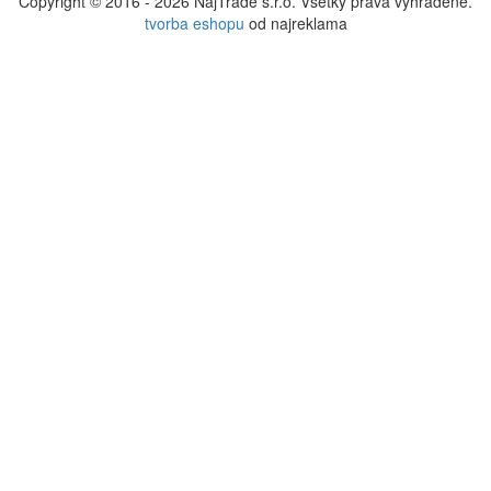
Copyright © 2016 - 2026 NajTrade s.r.o. Všetky práva vyhradené.
tvorba eshopu
od najreklama