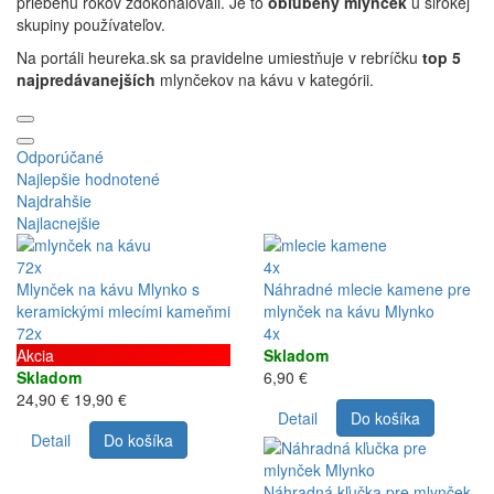
priebehu rokov zdokonaľovali. Je to
obľúbený mlynček
u širokej
skupiny používateľov.
Na portáli heureka.sk sa pravidelne umiestňuje v rebríčku
top 5
najpredávanejších
mlynčekov na kávu v kategórii.
Odporúčané
Najlepšie hodnotené
Najdrahšie
Najlacnejšie
72x
4x
Mlynček na kávu Mlynko s
Náhradné mlecie kamene pre
keramickými mlecími kameňmi
mlynček na kávu Mlynko
72x
4x
Akcia
Skladom
Skladom
6,90 €
24,90 €
19,90 €
Detail
Do košíka
Detail
Do košíka
Náhradná kľučka pre mlynček