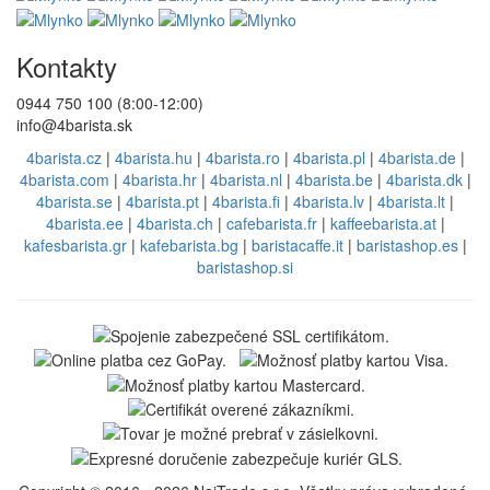
Kontakty
0944 750 100 (8:00-12:00)
info@4barista.sk
4barista.cz
|
4barista.hu
|
4barista.ro
|
4barista.pl
|
4barista.de
|
4barista.com
|
4barista.hr
|
4barista.nl
|
4barista.be
|
4barista.dk
|
4barista.se
|
4barista.pt
|
4barista.fi
|
4barista.lv
|
4barista.lt
|
4barista.ee
|
4barista.ch
|
cafebarista.fr
|
kaffeebarista.at
|
kafesbarista.gr
|
kafebarista.bg
|
baristacaffe.it
|
baristashop.es
|
baristashop.si