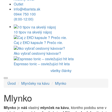
Outlet
info@4barista.sk
0944 750 100
(8:00-12:00)
10 tipov na skvelý nápoj
Čaj z EKO kapsule ? Prečo nie.
Ako vybrať cestovný kávovar?
Espresso tonic – osviežujúci hit leta
všetky články
Úvod
Mlynčeky na kávu
Mlynko
Mlynko
Mlynko
je
náš
vlastný
mlynček na kávu
, ktorého podobu sme v