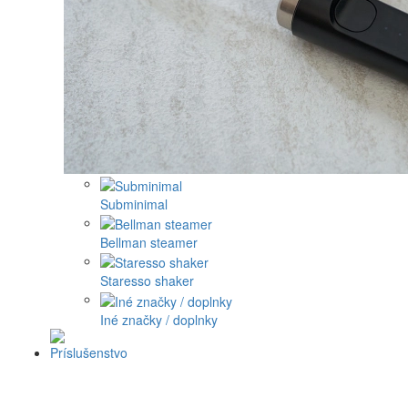
Subminimal
Bellman steamer
Staresso shaker
Iné značky / doplnky