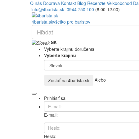
O nás
Doprava
Kontakt
Blog
Recenzie
Veľkoobchod
Da
info@4barista.sk
0944 750 100
(8:00-12:00)
4
barista
.sk
všetko pre baristov
SK
Vyberte krajinu doručenia
Vyberte krajinu
Alebo
Zostať na
4barista.sk
Prihlásiť sa
E-mail:
Heslo: