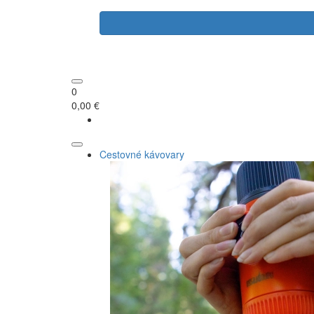
0
0,00 €
Cestovné kávovary