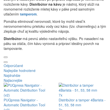
rozloženie kávy.
Distribútor na kávu
je nástroj, ktorý slúži na
rovnomerné rozloženie mletej kávy v páke pred samotným
utlačením
tamperom
.
Pomáha eliminovať nerovnosti, ktoré by mohli viesť k
nerovnomernému prietoku vody cez kávu (tzv. channelingu) a tým
zlepšuje chuť aj kvalitu výsledného nápoja.
Distribútor
má pevnú alebo nastaviteľnú výšku. Po nasadení na
páku sa otáča, čím kávu vyrovná a pripraví ideálny povrch na
tampovanie.
Odporúčané
Najlepšie hodnotené
Najdrahšie
Najlacnejšie
7x
PUQpress Navigator -
Distribútor a tamper 4Barista -
Automatic Distribution Tool
51, 53, 58 mm
(v2)
7x