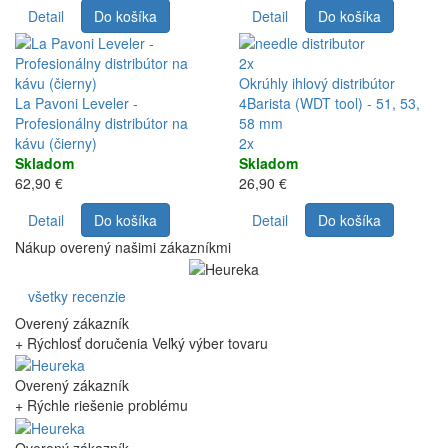
Detail
Do košíka
Detail
Do košíka
2x
Okrúhly ihlový distribútor
La Pavoni Leveler -
4Barista (WDT tool) - 51, 53,
Profesionálny distribútor na
58 mm
kávu (čierny)
2x
Skladom
Skladom
62,90 €
26,90 €
Detail
Do košíka
Detail
Do košíka
Nákup overený našimi zákazníkmi
všetky recenzie
Overený zákazník
+ Rýchlosť doručenia Veľký výber tovaru
Overený zákazník
+ Rýchle riešenie problému
Overený zákazník