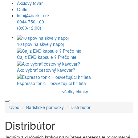
Akciový tovar
Outlet
info@4barista.sk
0944 750 100
(8:00-12:00)
10 tipov na skvelý nápoj
Čaj z EKO kapsule ? Prečo nie.
Ako vybrať cestovný kávovar?
Espresso tonic – osviežujúci hit leta
všetky články
Úvod
Baristické pomôcky
Distribútor
Distribútor
Jedným z kľučových krokov pri príprave espressa je rovnomerné