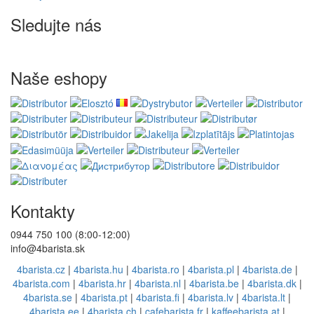
Sledujte nás
Naše eshopy
Kontakty
0944 750 100 (8:00-12:00)
info@4barista.sk
4barista.cz
|
4barista.hu
|
4barista.ro
|
4barista.pl
|
4barista.de
|
4barista.com
|
4barista.hr
|
4barista.nl
|
4barista.be
|
4barista.dk
|
4barista.se
|
4barista.pt
|
4barista.fi
|
4barista.lv
|
4barista.lt
|
4barista.ee
|
4barista.ch
|
cafebarista.fr
|
kaffeebarista.at
|