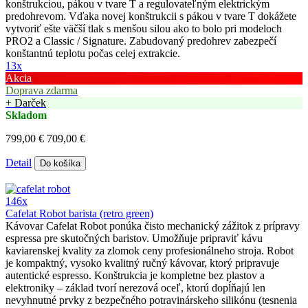
konštrukciou, pákou v tvare T a regulovateľným elektrickým
predohrevom. Vďaka novej konštrukcii s pákou v tvare T dokážete
vytvoriť ešte väčší tlak s menšou silou ako to bolo pri modeloch
PRO2 a Classic / Signature. Zabudovaný predohrev zabezpečí
konštantnú teplotu počas celej extrakcie.
13x
Akcia
Doprava zdarma
+ Darček
Skladom
799,00 €
709,00 €
Detail
Do košíka
146x
Cafelat Robot barista (retro green)
Kávovar Cafelat Robot ponúka čisto mechanický zážitok z prípravy
espressa pre skutočných baristov. Umožňuje pripraviť kávu
kaviarenskej kvality za zlomok ceny profesionálneho stroja. Robot
je kompaktný, vysoko kvalitný ručný kávovar, ktorý pripravuje
autentické espresso. Konštrukcia je kompletne bez plastov a
elektroniky – základ tvorí nerezová oceľ, ktorú dopĺňajú len
nevyhnutné prvky z bezpečného potravinárskeho silikónu (tesnenia