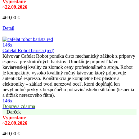
Vypredané
~22.09.2026
469,00 €
Detail
146x
Cafelat Robot barista (red)
Kávovar Cafelat Robot ponúka čisto mechanický zážitok z prípravy
espressa pre skutočných baristov. Umožňuje pripraviť kávu
kaviarenskej kvality za zlomok ceny profesionálneho stroja. Robot
je kompaktný, vysoko kvalitný ručný kávovar, ktorý pripravuje
autentické espresso. Konštrukcia je kompletne bez plastov a
elektroniky – základ tvorí nerezová oceľ, ktorú dopĺňajú len
nevyhnutné prvky z bezpečného potravinárskeho silikónu (tesnenia
a držiak nerezového filtra).
146x
Doprava zdarma
+ Darček
Vypredané
~22.09.2026
469,00 €