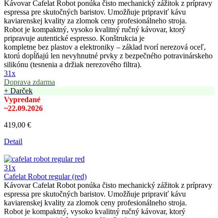
Kávovar Cafelat Robot ponúka čisto mechanický zážitok z prípravy
espressa pre skutočných baristov. Umožňuje pripraviť kávu
kaviarenskej kvality za zlomok ceny profesionálneho stroja.
Robot je kompaktný, vysoko kvalitný ručný kávovar, ktorý
pripravuje autentické espresso. Konštrukcia je
kompletne bez plastov a elektroniky – základ tvorí nerezová oceľ,
ktorú dopĺňajú len nevyhnutné prvky z bezpečného potravinárskeho
silikónu (tesnenia a držiak nerezového filtra).
31x
Doprava zdarma
+ Darček
Vypredané
~22.09.2026
419,00 €
Detail
31x
Cafelat Robot regular (red)
Kávovar Cafelat Robot ponúka čisto mechanický zážitok z prípravy
espressa pre skutočných baristov. Umožňuje pripraviť kávu
kaviarenskej kvality za zlomok ceny profesionálneho stroja.
Robot je kompaktný, vysoko kvalitný ručný kávovar, ktorý