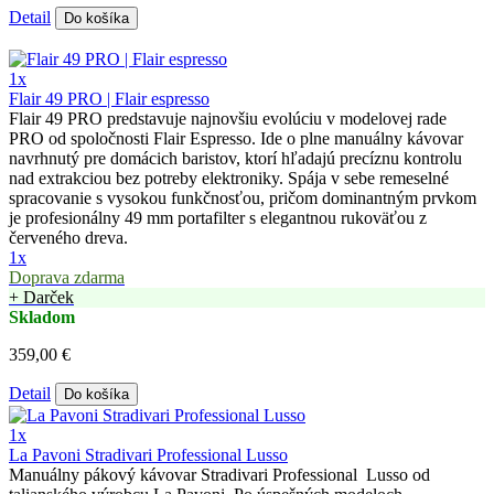
Detail
Do košíka
1x
Flair 49 PRO | Flair espresso
Flair 49 PRO predstavuje najnovšiu evolúciu v modelovej rade
PRO od spoločnosti Flair Espresso. Ide o plne manuálny kávovar
navrhnutý pre domácich baristov, ktorí hľadajú precíznu kontrolu
nad extrakciou bez potreby elektroniky. Spája v sebe remeselné
spracovanie s vysokou funkčnosťou, pričom dominantným prvkom
je profesionálny 49 mm portafilter s elegantnou rukoväťou z
červeného dreva.
1x
Doprava zdarma
+ Darček
Skladom
359,00 €
Detail
Do košíka
1x
La Pavoni Stradivari Professional Lusso
Manuálny pákový kávovar Stradivari Professional Lusso od