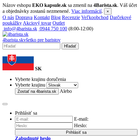
Názov eshopu
EKO kapsule.sk
sa zmenil na
4Barista.sk
. Váš účet
a objednávky zostanú nezmenené.
Viac informácií
.
×
O nás
Doprava
Kontakt
Blog
Recenzie
Veľkoobchod
Darčekové
poukážky
Akciový tovar
Outlet
info@4barista.sk
0944 750 100
(8:00-12:00)
4
barista
.sk
všetko pre baristov
Hľadať
SK
Vyberte krajinu doručenia
Vyberte krajinu
Alebo
Zostať na
4barista.sk
Prihlásiť sa
E-mail:
Heslo:
Prihlásiť sa
Zabudnuté heslo