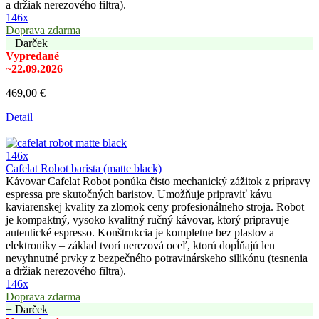
a držiak nerezového filtra).
146x
Doprava zdarma
+ Darček
Vypredané
~22.09.2026
469,00 €
Detail
146x
Cafelat Robot barista (matte black)
Kávovar Cafelat Robot ponúka čisto mechanický zážitok z prípravy
espressa pre skutočných baristov. Umožňuje pripraviť kávu
kaviarenskej kvality za zlomok ceny profesionálneho stroja. Robot
je kompaktný, vysoko kvalitný ručný kávovar, ktorý pripravuje
autentické espresso. Konštrukcia je kompletne bez plastov a
elektroniky – základ tvorí nerezová oceľ, ktorú dopĺňajú len
nevyhnutné prvky z bezpečného potravinárskeho silikónu (tesnenia
a držiak nerezového filtra).
146x
Doprava zdarma
+ Darček