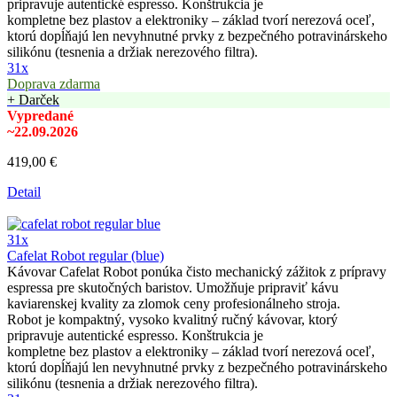
pripravuje autentické espresso. Konštrukcia je
kompletne bez plastov a elektroniky – základ tvorí nerezová oceľ,
ktorú dopĺňajú len nevyhnutné prvky z bezpečného potravinárskeho
silikónu (tesnenia a držiak nerezového filtra).
31x
Doprava zdarma
+ Darček
Vypredané
~22.09.2026
419,00 €
Detail
31x
Cafelat Robot regular (blue)
Kávovar Cafelat Robot ponúka čisto mechanický zážitok z prípravy
espressa pre skutočných baristov. Umožňuje pripraviť kávu
kaviarenskej kvality za zlomok ceny profesionálneho stroja.
Robot je kompaktný, vysoko kvalitný ručný kávovar, ktorý
pripravuje autentické espresso. Konštrukcia je
kompletne bez plastov a elektroniky – základ tvorí nerezová oceľ,
ktorú dopĺňajú len nevyhnutné prvky z bezpečného potravinárskeho
silikónu (tesnenia a držiak nerezového filtra).