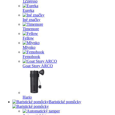
1Zpresso
Eureka
Iné značky
Timemore
Fellow
Mlynko
Femobook
Goat Story ARCO
Hario
Baristické pomôcky