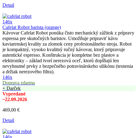
Detail
146x
Cafelat Robot barista (orange)
Kávovar Cafelat Robot ponúka čisto mechanický zážitok z prípravy
espressa pre skutočných baristov. Umožňuje pripraviť kávu
kaviarenskej kvality za zlomok ceny profesionálneho stroja. Robot
je kompaktný, vysoko kvalitný ručný kávovar, ktorý pripravuje
autentické espresso. Konštrukcia je kompletne bez plastov a
elektroniky – základ tvorí nerezová oceľ, ktorú dopĺňajú len
nevyhnutné prvky z bezpečného potravinárskeho silikónu (tesnenia
a držiak nerezového filtra).
146x
Doprava zdarma
+ Darček
Vypredané
~22.09.2026
469,00 €
Detail
146x