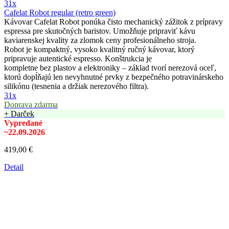
31x
Cafelat Robot regular (retro green)
Kávovar Cafelat Robot ponúka čisto mechanický zážitok z prípravy
espressa pre skutočných baristov. Umožňuje pripraviť kávu
kaviarenskej kvality za zlomok ceny profesionálneho stroja.
Robot je kompaktný, vysoko kvalitný ručný kávovar, ktorý
pripravuje autentické espresso. Konštrukcia je
kompletne bez plastov a elektroniky – základ tvorí nerezová oceľ,
ktorú dopĺňajú len nevyhnutné prvky z bezpečného potravinárskeho
silikónu (tesnenia a držiak nerezového filtra).
31x
Doprava zdarma
+ Darček
Vypredané
~22.09.2026
419,00 €
Detail