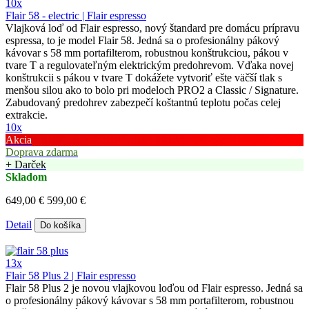
10x
Flair 58 - electric | Flair espresso
Vlajková loď od Flair espresso, nový štandard pre domácu prípravu
espressa, to je model Flair 58. Jedná sa o profesionálny pákový
kávovar s 58 mm portafilterom, robustnou konštrukciou, pákou v
tvare T a regulovateľným elektrickým predohrevom. Vďaka novej
konštrukcii s pákou v tvare T dokážete vytvoriť ešte väčší tlak s
menšou silou ako to bolo pri modeloch PRO2 a Classic / Signature.
Zabudovaný predohrev zabezpečí koštantnú teplotu počas celej
extrakcie.
10x
Akcia
Doprava zdarma
+ Darček
Skladom
649,00 €
599,00 €
Detail
Do košíka
13x
Flair 58 Plus 2 | Flair espresso
Flair 58 Plus 2 je novou vlajkovou loďou od Flair espresso. Jedná sa
o profesionálny pákový kávovar s 58 mm portafilterom, robustnou