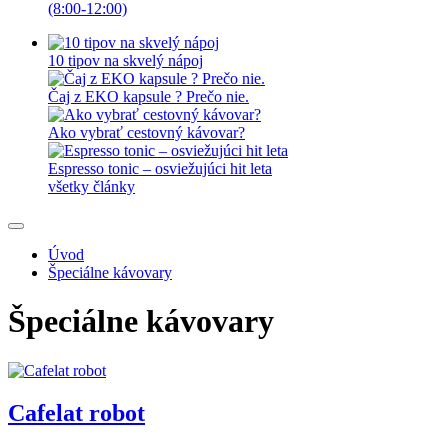
(8:00-12:00)
10 tipov na skvelý nápoj
Čaj z EKO kapsule ? Prečo nie.
Ako vybrať cestovný kávovar?
Espresso tonic – osviežujúci hit leta
všetky články
Úvod
Špeciálne kávovary
Špeciálne kávovary
Cafelat robot