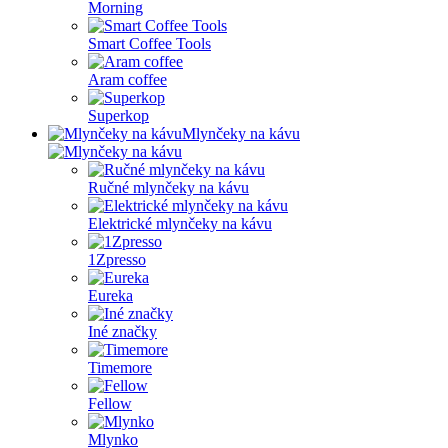
Morning
Smart Coffee Tools
Aram coffee
Superkop
Mlynčeky na kávu
Ručné mlynčeky na kávu
Elektrické mlynčeky na kávu
1Zpresso
Eureka
Iné značky
Timemore
Fellow
Mlynko