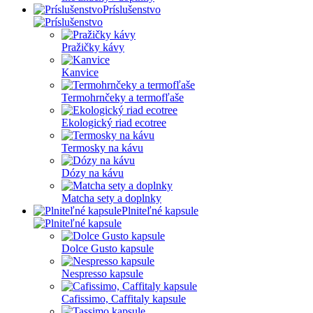
Príslušenstvo
Pražičky kávy
Kanvice
Termohrnčeky a termofľaše
Ekologický riad ecotree
Termosky na kávu
Dózy na kávu
Matcha sety a doplnky
Plniteľné kapsule
Dolce Gusto kapsule
Nespresso kapsule
Cafissimo, Caffitaly kapsule