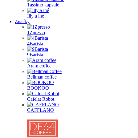
Tassimo kapsule
Illy a iné
Značky
1Zpresso
4Barista
9Barista
Aram coffee
Bellman coffee
BOOKOO
Cafelat Robot
CAFFLANO