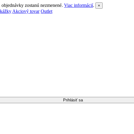
 a objednávky zostanú nezmenené.
Viac informácií
.
×
ukážky
Akciový tovar
Outlet
Prihlásiť sa