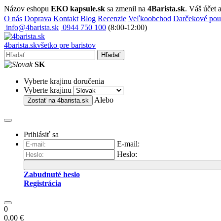
Názov eshopu
EKO kapsule.sk
sa zmenil na
4Barista.sk
. Váš účet
O nás
Doprava
Kontakt
Blog
Recenzie
Veľkoobchod
Darčekové po
info@4barista.sk
0944 750 100
(8:00-12:00)
4
barista
.sk
všetko pre baristov
Hľadať
SK
Vyberte krajinu doručenia
Vyberte krajinu
Alebo
Zostať na
4barista.sk
Prihlásiť sa
E-mail:
Heslo:
Zabudnuté heslo
Registrácia
0
0,00 €