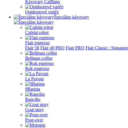
Kávovary Cafflano
Outdoorové variče
Špeciálne kávovary
Cafelat robot
Flair espresso
Flair 58
Flair 49 PRO
Flair PRO
Flair Classic / Signatur
Bellman coffee
Rok espresso
La Pavoni
9Barista
Rancilio
Goat story
Pour-over