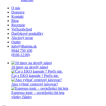
O nás
Doprava
Kontakt
Blog
Recenzie
Veľkoobchod
Darčekové poukážky
Akciový tovar
Outlet
info@4barista.sk
0944 750 100
(8:00-12:00)
10 tipov na skvelý nápoj
Čaj z EKO kapsule ? Prečo nie.
Ako vybrať cestovný kávovar?
Espresso tonic – osviežujúci hit leta
všetky články