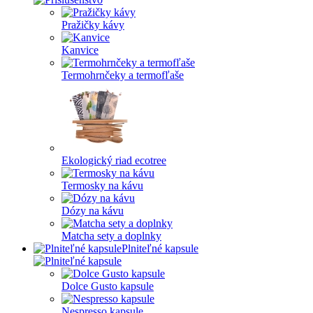
Pražičky kávy
Kanvice
Termohrnčeky a termofľaše
Ekologický riad ecotree
Termosky na kávu
Dózy na kávu
Matcha sety a doplnky
Plniteľné kapsule
Dolce Gusto kapsule
Nespresso kapsule