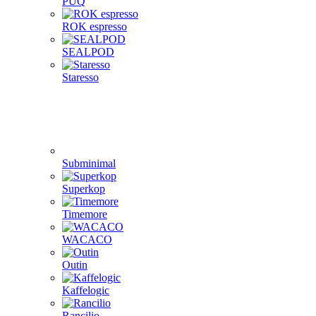
PUQ
ROK espresso
SEALPOD
Staresso
Subminimal
Superkop
Timemore
WACACO
Outin
Kaffelogic
Rancilio