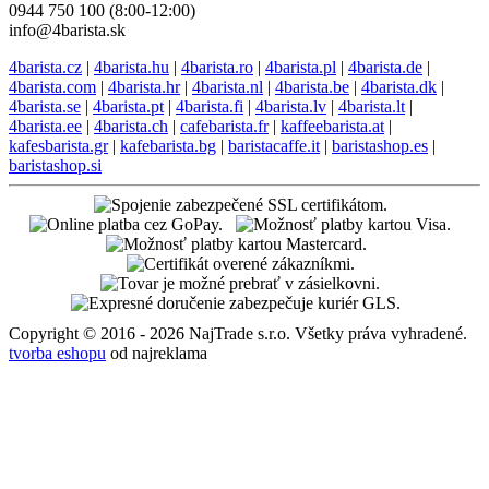
0944 750 100 (8:00-12:00)
info@4barista.sk
4barista.cz
|
4barista.hu
|
4barista.ro
|
4barista.pl
|
4barista.de
|
4barista.com
|
4barista.hr
|
4barista.nl
|
4barista.be
|
4barista.dk
|
4barista.se
|
4barista.pt
|
4barista.fi
|
4barista.lv
|
4barista.lt
|
4barista.ee
|
4barista.ch
|
cafebarista.fr
|
kaffeebarista.at
|
kafesbarista.gr
|
kafebarista.bg
|
baristacaffe.it
|
baristashop.es
|
baristashop.si
Copyright © 2016 - 2026 NajTrade s.r.o. Všetky práva vyhradené.
tvorba eshopu
od najreklama