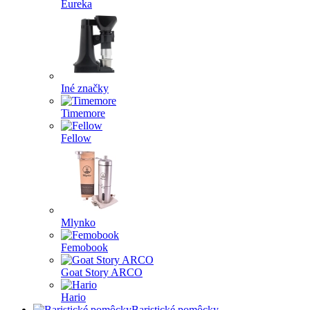
Eureka
Iné značky
Timemore
Fellow
Mlynko
Femobook
Goat Story ARCO
Hario
Baristické pomôcky