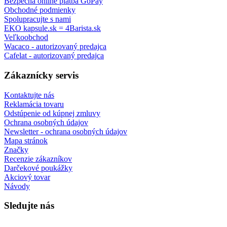
Bezpečná online platba GoPay
Obchodné podmienky
Spolupracujte s nami
EKO kapsule.sk = 4Barista.sk
Veľkoobchod
Wacaco - autorizovaný predajca
Cafelat - autorizovaný predajca
Zákaznícky servis
Kontaktujte nás
Reklamácia tovaru
Odstúpenie od kúpnej zmluvy
Ochrana osobných údajov
Newsletter - ochrana osobných údajov
Mapa stránok
Značky
Recenzie zákazníkov
Darčekové poukážky
Akciový tovar
Návody
Sledujte nás