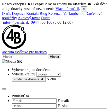
Názov eshopu
EKO kapsule.sk
sa zmenil na
4Barista.sk
. Váš účet
a objednávky zostanú nezmenené.
Viac informácií
.
×
O nás
Doprava
Kontakt
Blog
Recenzie
Veľkoobchod
Darčekové
poukážky
Akciový tovar
Outlet
info@4barista.sk
0944 750 100
(8:00-12:00)
4
barista
.sk
všetko pre baristov
Hľadať
SK
Vyberte krajinu doručenia
Vyberte krajinu
Alebo
Zostať na
4barista.sk
Prihlásiť sa
E-mail:
Heslo: