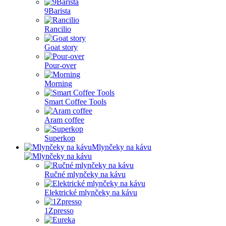
9Barista
Rancilio
Goat story
Pour-over
Morning
Smart Coffee Tools
Aram coffee
Superkop
Mlynčeky na kávu
Ručné mlynčeky na kávu
Elektrické mlynčeky na kávu
1Zpresso