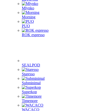
Mlynko
Morning
PUQ
ROK espresso
SEALPOD
Staresso
Subminimal
Superkop
Timemore
WACACO