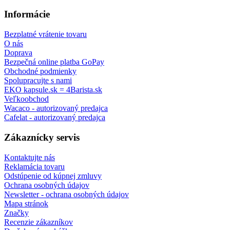
Informácie
Bezplatné vrátenie tovaru
O nás
Doprava
Bezpečná online platba GoPay
Obchodné podmienky
Spolupracujte s nami
EKO kapsule.sk = 4Barista.sk
Veľkoobchod
Wacaco - autorizovaný predajca
Cafelat - autorizovaný predajca
Zákaznícky servis
Kontaktujte nás
Reklamácia tovaru
Odstúpenie od kúpnej zmluvy
Ochrana osobných údajov
Newsletter - ochrana osobných údajov
Mapa stránok
Značky
Recenzie zákazníkov