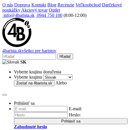
O nás
Doprava
Kontakt
Blog
Recenzie
Veľkoobchod
Darčekové
poukážky
Akciový tovar
Outlet
info@4barista.sk
0944 750 100
(8:00-12:00)
4
barista
.sk
všetko pre baristov
Hľadať
SK
Vyberte krajinu doručenia
Vyberte krajinu
Alebo
Zostať na
4barista.sk
Prihlásiť sa
E-mail:
Heslo:
Prihlásiť sa
Zabudnuté heslo