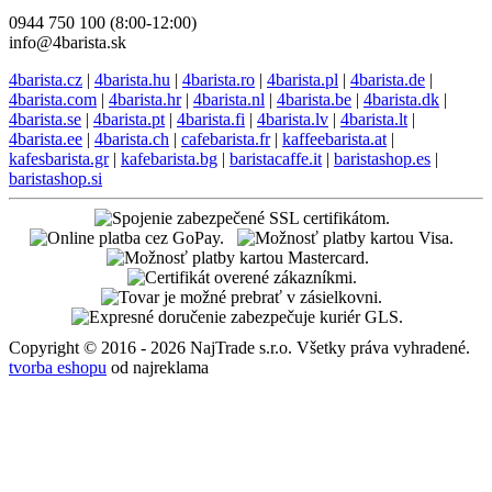
0944 750 100 (8:00-12:00)
info@4barista.sk
4barista.cz
|
4barista.hu
|
4barista.ro
|
4barista.pl
|
4barista.de
|
4barista.com
|
4barista.hr
|
4barista.nl
|
4barista.be
|
4barista.dk
|
4barista.se
|
4barista.pt
|
4barista.fi
|
4barista.lv
|
4barista.lt
|
4barista.ee
|
4barista.ch
|
cafebarista.fr
|
kaffeebarista.at
|
kafesbarista.gr
|
kafebarista.bg
|
baristacaffe.it
|
baristashop.es
|
baristashop.si
Copyright © 2016 - 2026 NajTrade s.r.o. Všetky práva vyhradené.
tvorba eshopu
od najreklama