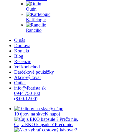
Outin
Kaffelogic
Rancilio
O nás
Doprava
Kontakt
Blog
Recenzie
Veľkoobchod
Darčekové poukážky
Akciový tovar
Outlet
info@4barista.sk
0944 750 100
(8:00-12:00)
10 tipov na skvelý nápoj
Čaj z EKO kapsule ? Prečo nie.