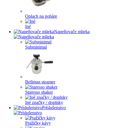
Oplach na poháre
Iné
Napeňovače mlieka
Subminimal
Bellman steamer
Staresso shaker
Iné značky / doplnky
Príslušenstvo
Pražičky kávy