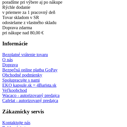
poradíme pri výbere aj po nákupe
Rýchle dodanie
v priemere za 1 pracovný deň
Tovar skladom v SR
odosielame z vlastného skladu
Doprava zdarma
pri nákupe nad 80,00 €
Informácie
Bezplatné vrátenie tovaru
O nás
Doprava
Bezpečná online platba GoPay
Obchodné podmienky
Spolupracujte s nami
EKO kapsule.sk = 4Barista.sk
Veľkoobchod
Wacaco - autorizovaný predajca
Cafelat - autorizovaný predajca
Zákaznícky servis
Kontaktujte nás