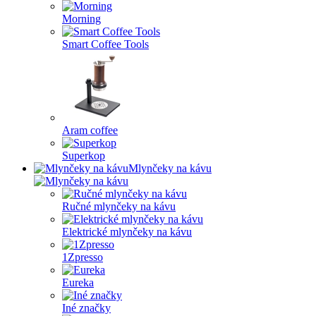
Morning
Smart Coffee Tools
Aram coffee
Superkop
Mlynčeky na kávu
Ručné mlynčeky na kávu
Elektrické mlynčeky na kávu
1Zpresso
Eureka
Iné značky