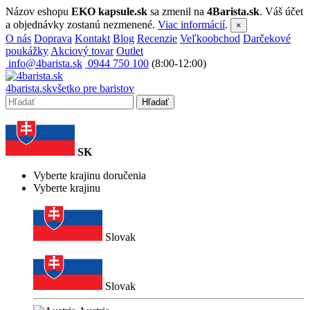
Názov eshopu
EKO kapsule.sk
sa zmenil na
4Barista.sk
. Váš účet
a objednávky zostanú nezmenené.
Viac informácií
.
×
O nás
Doprava
Kontakt
Blog
Recenzie
Veľkoobchod
Darčekové
poukážky
Akciový tovar
Outlet
info@4barista.sk
0944 750 100
(8:00-12:00)
4
barista
.sk
všetko pre baristov
Hľadať
SK
Vyberte krajinu doručenia
Vyberte krajinu
Slovak
Slovak