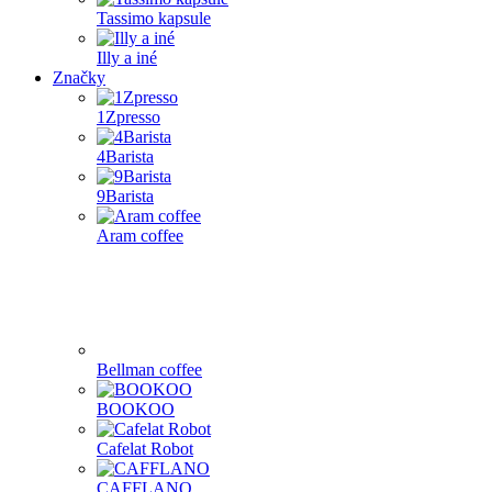
Tassimo kapsule
Illy a iné
Značky
1Zpresso
4Barista
9Barista
Aram coffee
Bellman coffee
BOOKOO
Cafelat Robot
CAFFLANO