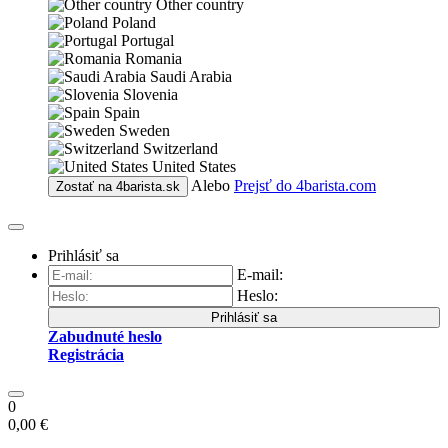
Other country
Poland
Portugal
Romania
Saudi Arabia
Slovenia
Spain
Sweden
Switzerland
United States
Alebo
Prejsť do
4barista.com
Zostať na
4barista.sk
Prihlásiť sa
E-mail:
Heslo:
Prihlásiť sa
Zabudnuté heslo
Registrácia
0
0,00 €