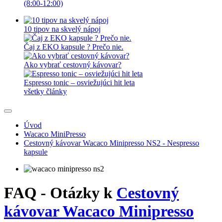
(8:00-12:00)
10 tipov na skvelý nápoj
Čaj z EKO kapsule ? Prečo nie.
Ako vybrať cestovný kávovar?
Espresso tonic – osviežujúci hit leta
všetky články
Úvod
Wacaco MiniPresso
Cestovný kávovar Wacaco Minipresso NS2 - Nespresso
kapsule
FAQ - Otázky k
Cestovný
kávovar Wacaco Minipresso