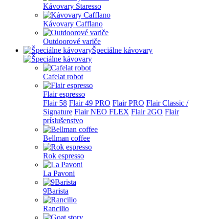
Kávovary Staresso
Kávovary Cafflano
Outdoorové variče
Špeciálne kávovary
Cafelat robot
Flair espresso
Flair 58
Flair 49 PRO
Flair PRO
Flair Classic /
Signature
Flair NEO FLEX
Flair 2GO
Flair
príslušenstvo
Bellman coffee
Rok espresso
La Pavoni
9Barista
Rancilio