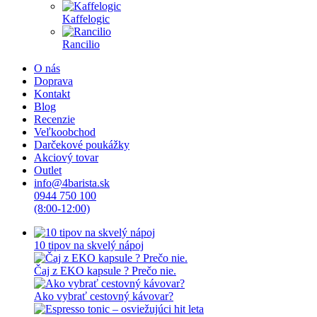
Kaffelogic
Rancilio
O nás
Doprava
Kontakt
Blog
Recenzie
Veľkoobchod
Darčekové poukážky
Akciový tovar
Outlet
info@4barista.sk
0944 750 100
(8:00-12:00)
10 tipov na skvelý nápoj
Čaj z EKO kapsule ? Prečo nie.
Ako vybrať cestovný kávovar?