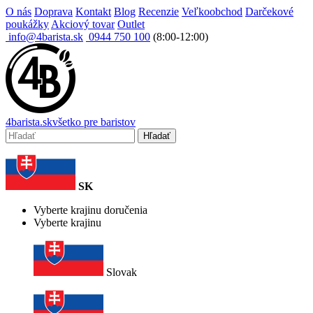
O nás
Doprava
Kontakt
Blog
Recenzie
Veľkoobchod
Darčekové
poukážky
Akciový tovar
Outlet
info@4barista.sk
0944 750 100
(8:00-12:00)
4
barista
.sk
všetko pre baristov
Hľadať
SK
Vyberte krajinu doručenia
Vyberte krajinu
Slovak