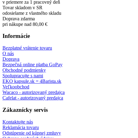
v priemere za 1 pracovný deň
Tovar skladom v SR
odosielame z vlastného skladu
Doprava zdarma
pri nákupe nad 80,00 €
Informácie
Bezplatné vrátenie tovaru
O nás
Doprava
Bezpečná online platba GoPay
Obchodné podmienky
Spolupracujte s nami
EKO kapsule.sk = 4Barista.sk
Veľkoobchod
Wacaco - autorizovaný predajca
Cafelat - autorizovaný predajca
Zákaznícky servis
Kontaktujte nás
Reklamácia tovaru
Odstúpenie od kúpnej zmluvy