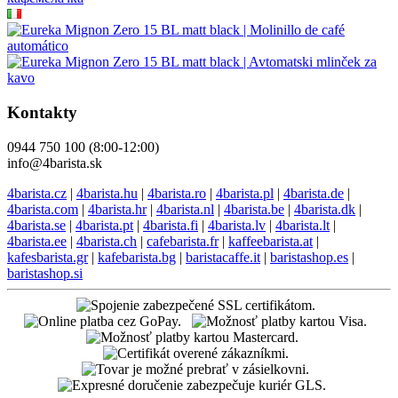
Kontakty
0944 750 100 (8:00-12:00)
info@4barista.sk
4barista.cz
|
4barista.hu
|
4barista.ro
|
4barista.pl
|
4barista.de
|
4barista.com
|
4barista.hr
|
4barista.nl
|
4barista.be
|
4barista.dk
|
4barista.se
|
4barista.pt
|
4barista.fi
|
4barista.lv
|
4barista.lt
|
4barista.ee
|
4barista.ch
|
cafebarista.fr
|
kaffeebarista.at
|
kafesbarista.gr
|
kafebarista.bg
|
baristacaffe.it
|
baristashop.es
|
baristashop.si