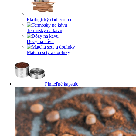
Ekologický riad ecotree
Termosky na kávu
Dózy na kávu
Matcha sety a doplnky
Plniteľné kapsule