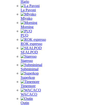
Hario
La Pavoni
Mlynko
Morning
PUQ
ROK espresso
SEALPOD
Staresso
Subminimal
Superkop
Timemore
WACACO
Outin