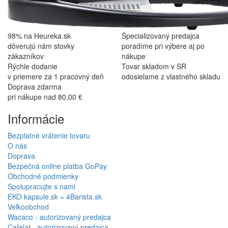
98% na Heureka.sk
Špecializovaný predajca
dôverujú nám stovky
poradíme pri výbere aj po
zákazníkov
nákupe
Rýchle dodanie
Tovar skladom v SR
v priemere za 1 pracovný deň
odosielame z vlastného skladu
Doprava zdarma
pri nákupe nad 80,00 €
Informácie
Bezplatné vrátenie tovaru
O nás
Doprava
Bezpečná online platba GoPay
Obchodné podmienky
Spolupracujte s nami
EKO kapsule.sk = 4Barista.sk
Veľkoobchod
Wacaco - autorizovaný predajca
Cafelat - autorizovaný predajca