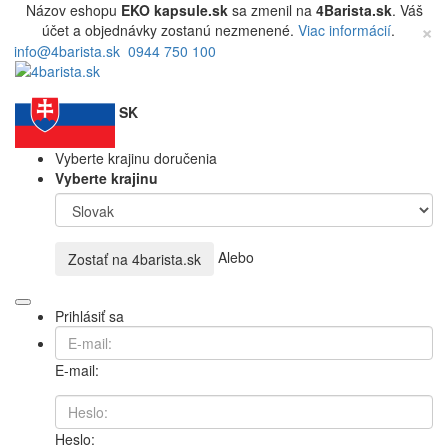
Názov eshopu
EKO kapsule.sk
sa zmenil na
4Barista.sk
. Váš
×
účet a objednávky zostanú nezmenené.
Viac informácií
.
info@4barista.sk
0944 750 100
SK
Vyberte krajinu doručenia
Vyberte krajinu
Alebo
Zostať na
4barista.sk
Prihlásiť sa
E-mail:
Heslo: