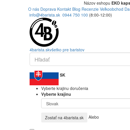
Názov eshopu
EKO kaps
O nás
Doprava
Kontakt
Blog
Recenzie
Veľkoobchod
Da
info@4barista.sk
0944 750 100
(8:00-12:00)
4
barista
.sk
všetko pre baristov
SK
Vyberte krajinu doručenia
Vyberte krajinu
Alebo
Zostať na
4barista.sk