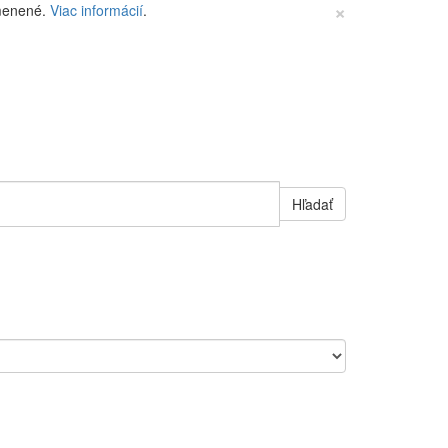
×
zmenené.
Viac informácií
.
Hľadať