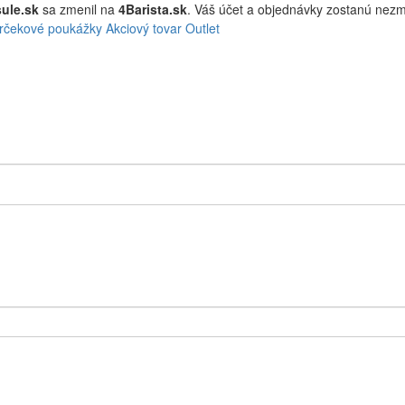
ule.sk
sa zmenil na
4Barista.sk
. Váš účet a objednávky zostanú ne
rčekové poukážky
Akciový tovar
Outlet