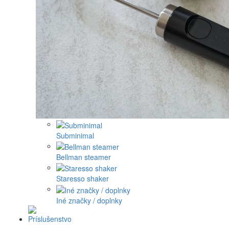
Subminimal
Bellman steamer
Staresso shaker
Iné značky / doplnky