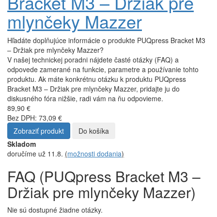
Bracket M3 – Držiak pre
mlynčeky Mazzer
Hľadáte doplňujúce informácie o produkte PUQpress Bracket M3
– Držiak pre mlynčeky Mazzer?
V našej technickej poradni nájdete časté otázky (FAQ) a
odpovede zamerané na funkcie, parametre a používanie tohto
produktu. Ak máte konkrétnu otázku k produktu PUQpress
Bracket M3 – Držiak pre mlynčeky Mazzer, pridajte ju do
diskusného fóra nižšie, radi vám na ňu odpovieme.
89,90 €
Bez DPH: 73,09 €
Zobraziť produkt
Do košíka
Skladom
doručíme už 11.8.
(
možnosti dodania
)
FAQ (PUQpress Bracket M3 –
Držiak pre mlynčeky Mazzer)
Nie sú dostupné žiadne otázky.