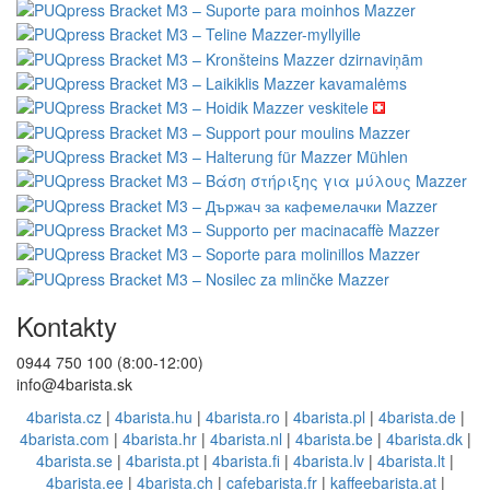
Kontakty
0944 750 100 (8:00-12:00)
info@4barista.sk
4barista.cz
|
4barista.hu
|
4barista.ro
|
4barista.pl
|
4barista.de
|
4barista.com
|
4barista.hr
|
4barista.nl
|
4barista.be
|
4barista.dk
|
4barista.se
|
4barista.pt
|
4barista.fi
|
4barista.lv
|
4barista.lt
|
4barista.ee
|
4barista.ch
|
cafebarista.fr
|
kaffeebarista.at
|