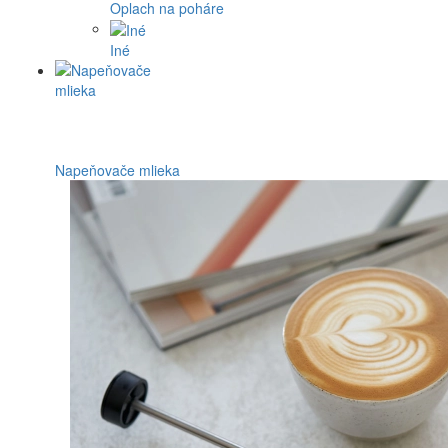
Oplach na poháre
Iné
Napeňovače mlieka