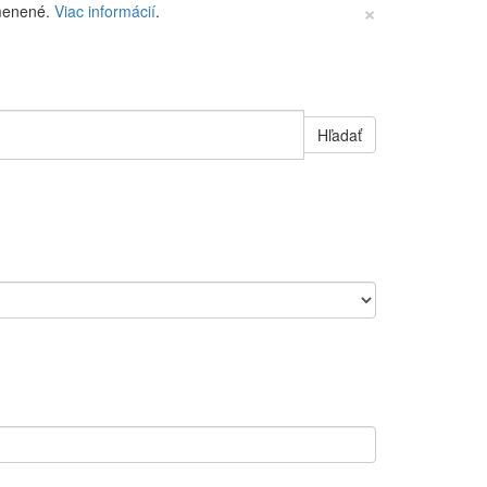
×
zmenené.
Viac informácií
.
Hľadať