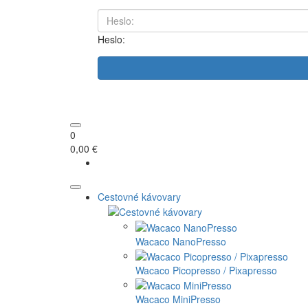
Heslo:
0
0,00 €
Cestovné kávovary
Wacaco NanoPresso
Wacaco Picopresso / Pixapresso
Wacaco MiniPresso