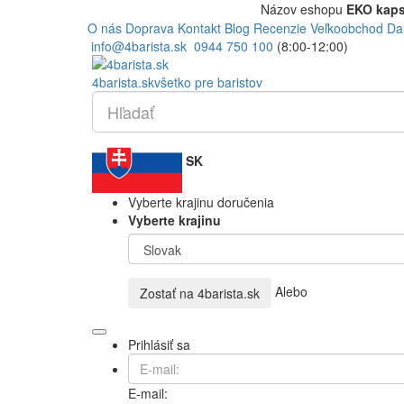
Názov eshopu
EKO kaps
O nás
Doprava
Kontakt
Blog
Recenzie
Veľkoobchod
Da
info@4barista.sk
0944 750 100
(8:00-12:00)
4
barista
.sk
všetko pre baristov
SK
Vyberte krajinu doručenia
Vyberte krajinu
Alebo
Zostať na
4barista.sk
Prihlásiť sa
E-mail: