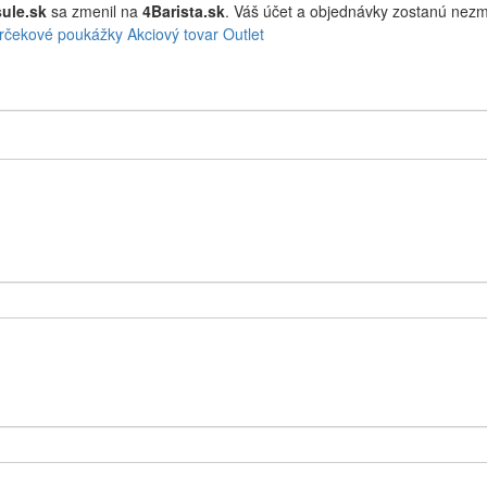
ule.sk
sa zmenil na
4Barista.sk
. Váš účet a objednávky zostanú ne
rčekové poukážky
Akciový tovar
Outlet