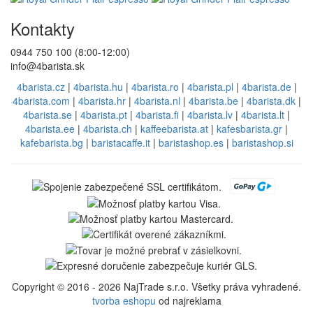
Kontakty
0944 750 100 (8:00-12:00)
info@4barista.sk
4barista.cz
|
4barista.hu
|
4barista.ro
|
4barista.pl
|
4barista.de
|
4barista.com
|
4barista.hr
|
4barista.nl
|
4barista.be
|
4barista.dk
|
4barista.se
|
4barista.pt
|
4barista.fi
|
4barista.lv
|
4barista.lt
|
4barista.ee
|
4barista.ch
|
kaffeebarista.at
|
kafesbarista.gr
|
kafebarista.bg
|
baristacaffe.it
|
baristashop.es
|
baristashop.si
Copyright © 2016 - 2026 NajTrade s.r.o. Všetky práva vyhradené.
tvorba eshopu
od najreklama