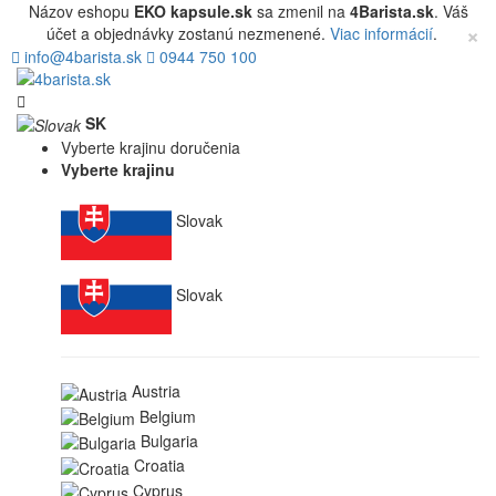
Názov eshopu
EKO kapsule.sk
sa zmenil na
4Barista.sk
. Váš
×
účet a objednávky zostanú nezmenené.
Viac informácií
.
info@4barista.sk
0944 750 100
SK
Vyberte krajinu doručenia
Vyberte krajinu
Slovak
Slovak
Austria
Belgium
Bulgaria
Croatia
Cyprus