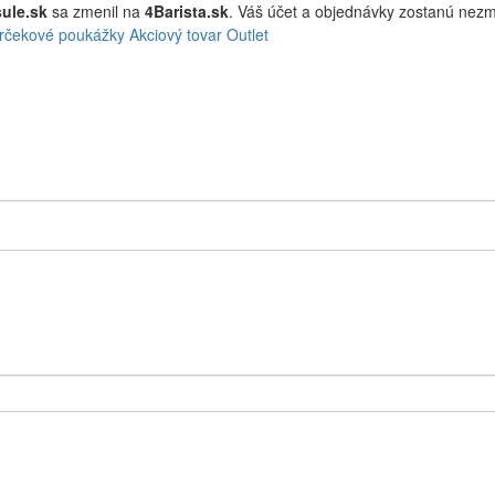
ule.sk
sa zmenil na
4Barista.sk
. Váš účet a objednávky zostanú ne
rčekové poukážky
Akciový tovar
Outlet