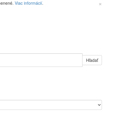
×
zmenené.
Viac informácií
.
Hľadať