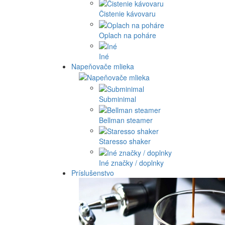
Čistenie kávovaru
Oplach na poháre
Iné
Napeňovače mlieka
Subminimal
Bellman steamer
Staresso shaker
Iné značky / doplnky
Príslušenstvo