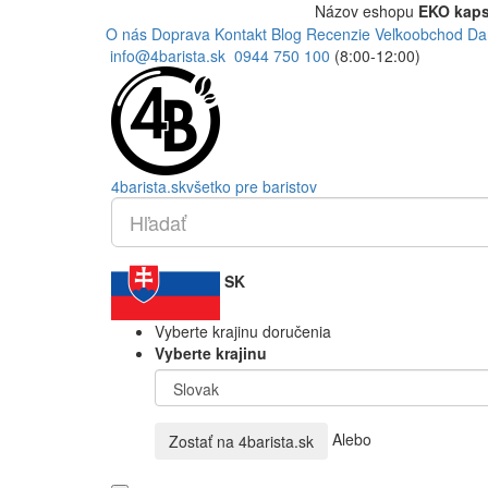
Názov eshopu
EKO kaps
O nás
Doprava
Kontakt
Blog
Recenzie
Veľkoobchod
Da
info@4barista.sk
0944 750 100
(8:00-12:00)
4
barista
.sk
všetko pre baristov
SK
Vyberte krajinu doručenia
Vyberte krajinu
Alebo
Zostať na
4barista.sk