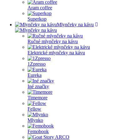
Aram coffee
Superkop
Mlynčeky na kávu
Ručné mlynčeky na kávu
Elektrické mlynčeky na kávu
1Zpresso
Eureka
Iné značky
Timemore
Fellow
Mlynko
Femobook