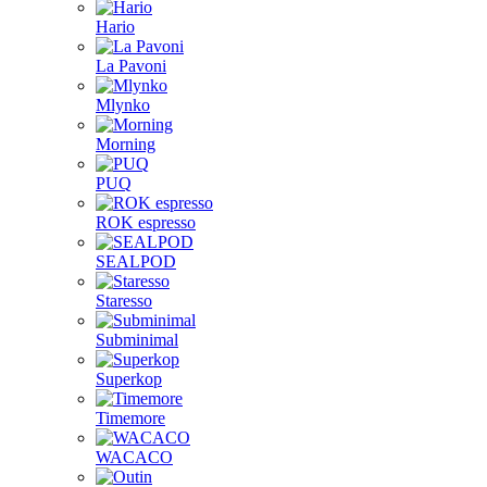
Hario
La Pavoni
Mlynko
Morning
PUQ
ROK espresso
SEALPOD
Staresso
Subminimal
Superkop
Timemore
WACACO