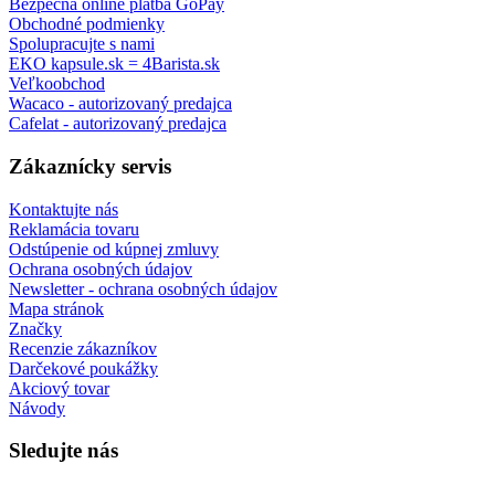
Bezpečná online platba GoPay
Obchodné podmienky
Spolupracujte s nami
EKO kapsule.sk = 4Barista.sk
Veľkoobchod
Wacaco - autorizovaný predajca
Cafelat - autorizovaný predajca
Zákaznícky servis
Kontaktujte nás
Reklamácia tovaru
Odstúpenie od kúpnej zmluvy
Ochrana osobných údajov
Newsletter - ochrana osobných údajov
Mapa stránok
Značky
Recenzie zákazníkov
Darčekové poukážky
Akciový tovar
Návody
Sledujte nás