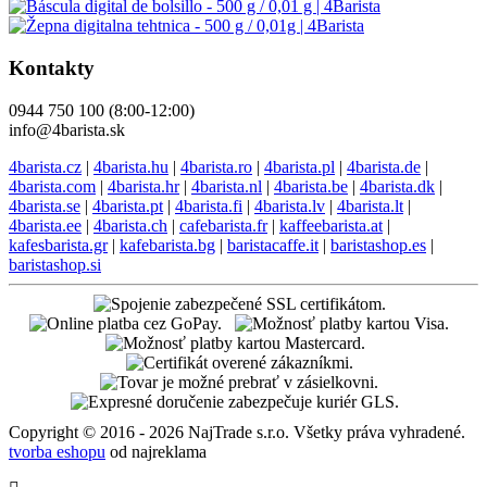
Kontakty
0944 750 100 (8:00-12:00)
info@4barista.sk
4barista.cz
|
4barista.hu
|
4barista.ro
|
4barista.pl
|
4barista.de
|
4barista.com
|
4barista.hr
|
4barista.nl
|
4barista.be
|
4barista.dk
|
4barista.se
|
4barista.pt
|
4barista.fi
|
4barista.lv
|
4barista.lt
|
4barista.ee
|
4barista.ch
|
cafebarista.fr
|
kaffeebarista.at
|
kafesbarista.gr
|
kafebarista.bg
|
baristacaffe.it
|
baristashop.es
|
baristashop.si
Copyright © 2016 - 2026 NajTrade s.r.o. Všetky práva vyhradené.
tvorba eshopu
od najreklama