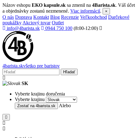
Názov eshopu
EKO kapsule.sk
sa zmenil na
4Barista.sk
. Váš účet
a objednávky zostanú nezmenené.
Viac informácií
.
×
O nás
Doprava
Kontakt
Blog
Recenzie
Veľkoobchod
Darčekové
poukážky
Akciový tovar
Outlet
info@4barista.sk
0944 750 100
(8:00-12:00)
4
barista
.sk
všetko pre baristov
Hľadať
SK
Vyberte krajinu doručenia
Vyberte krajinu
Alebo
Zostať na
4barista.sk