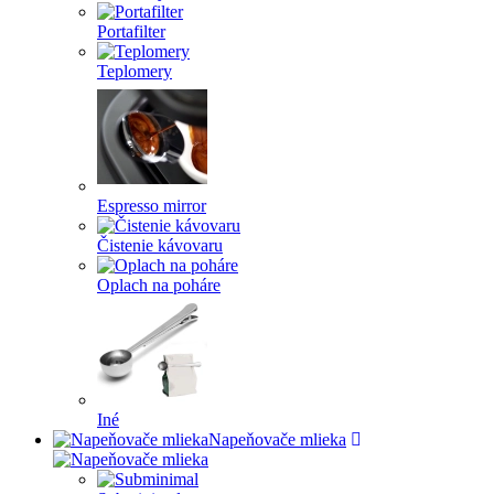
Portafilter
Teplomery
Espresso mirror
Čistenie kávovaru
Oplach na poháre
Iné
Napeňovače mlieka