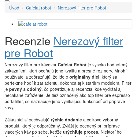
Úvod
Cafelat robot
Nerezový filter pre Robot
Recenzie
Nerezový filter
pre Robot
Nerezový filter pre kávovar
Cafelat Robot
je vysoko hodnotený
zákazníkmi, ktorí oceňujú jeho kvalitu a presné rozmery. Mnohí
používatelia zdôrazňujú, že ide o
originálny diel
, ktorý sa
perfektne hodí k zariadeniu, dokonca aj k starším modelom. Filter
je
pevný a odolný
, čo potvrdzuje aj recenzia, kde vydržal aj
nečakané zaťaženie. Je tiež označený ako top filter pre espresso
portafilter, čo naznačuje jeho vynikajúcu funkčnosť pri príprave
kávy.
Zákazníci si pochvaľujú
rýchle dodanie
a celkovo výborný
produkt, ktorý je odporúčaný. Zvlášť je ocenený pri príprave
viacerých káv po sebe, keďže
urýchľuje proces
. Niektorí ho