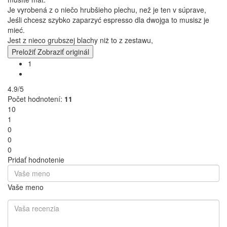
Je vyrobená z o niečo hrubšieho plechu, než je ten v súprave,
Jeśli chcesz szybko zaparzyć espresso dla dwojga to musisz je
mieć.
Jest z nieco grubszej blachy niż to z zestawu,
Preložiť
Zobraziť originál
1
4.9/5
Počet hodnotení:
11
10
1
0
0
0
Pridať hodnotenie
Vaše meno