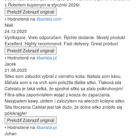
z Robotem kupionym w styczniu 2026r.
Preložiť
Zobraziť originál
• Hodnotené na
4barista.com
Niall
24.12.2025
Vynikajúce. Vrelo odporúčam. Rýchle dodanie. Skvelý produkt
Excellent. Highly recommend. Fast delivery. Great product
Preložiť
Zobraziť originál
• Hodnotené na
4barista.pl
Jacek
21.08.2025
Sitko som zabudol vybrať z varného koša. Naliala som kávu,
šľahala som a na vrch som položila ďalšie sitko. Tlaková sila
Cafelatu je taká veľká, že spodné sitko sa stalo polkruhovým!
Filtra-sitka zapomniałem wyjąć z kosza do zaparzania.
Nasypałem kawy, ubiłem i założyłem na wierzch kolejne sitko.
Siła tłoczenia Cafelat jest tak dużo, że dolne sitko zrobiło się
półokrągłe!
Preložiť
Zobraziť originál
• Hodnotené na
4barista.pl
Johan