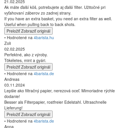
21.02.2025
Ak máte ďalší kôš, potrebujete aj ďalší filter. Užitočné pri
vyťahovaní záberov zo zadnej strany.
If you have an extra basket, you need an extra filter as well.
Useful when pulling back to back shots.
Preložiť
Zobraziť originál
• Hodnotené na
4barista.hu
Zoli
02.02.2025
Perfektné, ako z výroby.
Tökéletes, mint a gyári.
Preložiť
Zobraziť originál
• Hodnotené na
4barista.de
Andreas
03.11.2024
Lepšie ako filtračný papier, nerezová oceľ. Mimoriadne rýchle
dodanie!
Besser als Filterpapier, rostfreier Edelstahl. Ultraschnelle
Lieferung!
Preložiť
Zobraziť originál
• Hodnotené na
4barista.de
Anna