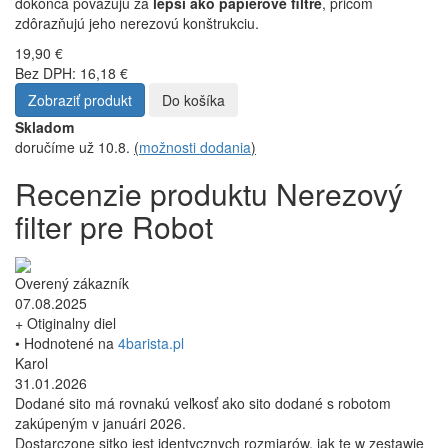
dokonca považujú za
lepší ako papierové filtre
, pričom
zdôrazňujú jeho nerezovú konštrukciu.
19,90 €
Bez DPH: 16,18 €
Zobraziť produkt
Do košíka
Skladom
doručíme už 10.8.
(
možnosti dodania
)
Recenzie produktu Nerezový
filter pre Robot
Overený zákazník
07.08.2025
+ Otiginalny diel
• Hodnotené na
4barista.pl
Karol
31.01.2026
Dodané sito má rovnakú veľkosť ako sito dodané s robotom
zakúpeným v januári 2026.
Dostarczone sitko jest identycznych rozmiarów, jak te w zestawie