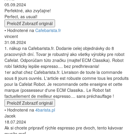
05.09.2024
Perfektné, ako zvyčajne!
Perfect, as usual!
Preložiť
Zobraziť originál
• Hodnotené na
Cafebarista.fr
vincent
31.08.2024
1. nákup na Cafebarista.fr. Dodanie celej objednávky do 8
pracovných dní. Tovar je robustný ako všetky výrobky pre robot
Cafelat. Odporúčam túto značku (majiteľ ECM Classika). Robot
robí fakticky lepšie espresso.... bez predhrievania!
1er achat chez Cafebarista.fr. Livraison de toute la commande
sous 8 jours ouvrés. L'article est robuste comme tous les produits
pour la Cafelat Robot. Je recommande cette enseigne et cette
marque (possesseur d'une ECM Classika.. Le Robot fait
factuellement de meilleur espresso.... sans préchauffage !
Preložiť
Zobraziť originál
• Hodnotené na
4barista.pl
Jacek
18.07.2024
Ak si chcete pripraviť rýchle espresso pre dvoch, tento kávovar
musíte mať.