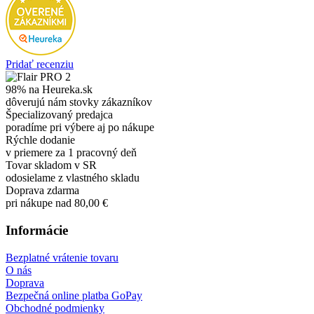
Pridať recenziu
98% na Heureka.sk
dôverujú nám stovky zákazníkov
Špecializovaný predajca
poradíme pri výbere aj po nákupe
Rýchle dodanie
v priemere za 1 pracovný deň
Tovar skladom v SR
odosielame z vlastného skladu
Doprava zdarma
pri nákupe nad 80,00 €
Informácie
Bezplatné vrátenie tovaru
O nás
Doprava
Bezpečná online platba GoPay
Obchodné podmienky