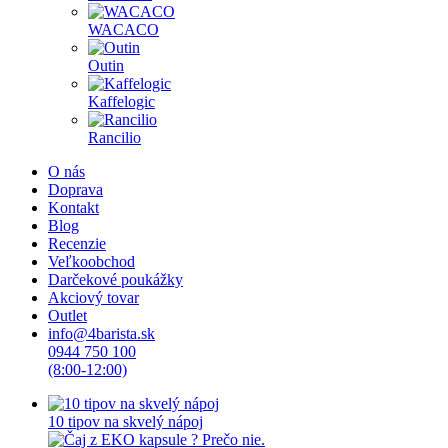
WACACO
Outin
Kaffelogic
Rancilio
O nás
Doprava
Kontakt
Blog
Recenzie
Veľkoobchod
Darčekové poukážky
Akciový tovar
Outlet
info@4barista.sk
0944 750 100
(8:00-12:00)
10 tipov na skvelý nápoj