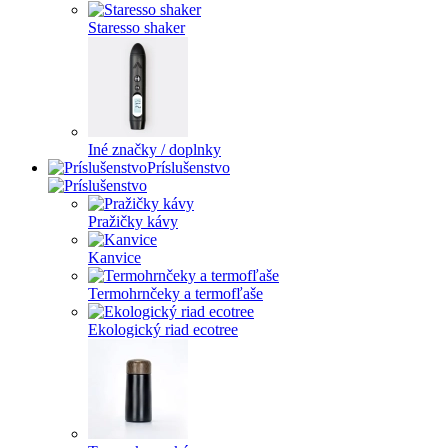
Staresso shaker
Iné značky / doplnky
Príslušenstvo
Pražičky kávy
Kanvice
Termohrnčeky a termofľaše
Ekologický riad ecotree