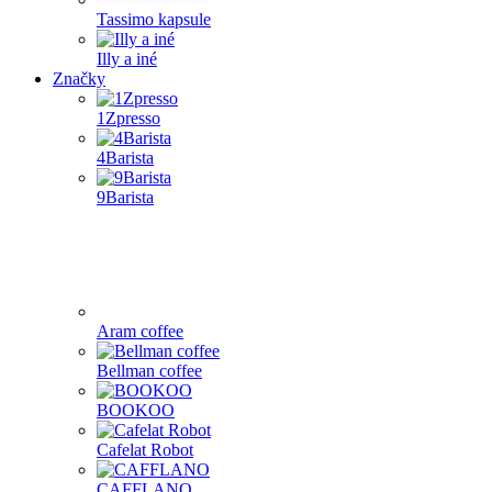
Tassimo kapsule
Illy a iné
Značky
1Zpresso
4Barista
9Barista
Aram coffee
Bellman coffee
BOOKOO
Cafelat Robot
CAFFLANO