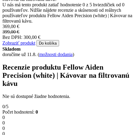
U nás má tento produkt zatiaľ hodnotenie 0 z 5 hviezdičiek od 0
používateľov. Nižšie nájdete recenzie a skúsenosti od reálnych
používateľov produktu Fellow Aiden Precision (white) | Kávovar na
filtrovanú kávu.
369,00 €
399,00 €
Bez DPH: 300,00 €
Zobraziť produkt
Do košíka
Skladom
doručíme už 11.8.
(
možnosti dodania
)
Recenzie produktu Fellow Aiden
Precision (white) | Kávovar na filtrovanú
kávu
Nie sú dostupné žiadne hodnotenia.
0/5
Počet hodnotení:
0
0
0
0
0