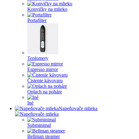
Konvičky na mlieko
Portafilter
Teplomery
Espresso mirror
Čistenie kávovaru
Oplach na poháre
Iné
Napeňovače mlieka
Subminimal
Bellman steamer