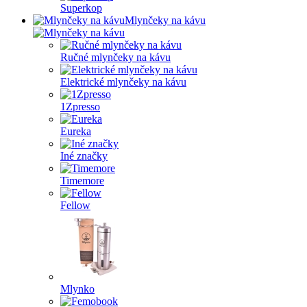
Superkop
Mlynčeky na kávu
Ručné mlynčeky na kávu
Elektrické mlynčeky na kávu
1Zpresso
Eureka
Iné značky
Timemore
Fellow
Mlynko