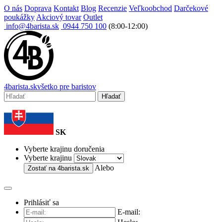
O nás
Doprava
Kontakt
Blog
Recenzie
Veľkoobchod
Darčekové
poukážky
Akciový tovar
Outlet
info@4barista.sk
0944 750 100
(8:00-12:00)
4
barista
.sk
všetko pre baristov
Hľadať
SK
Vyberte krajinu doručenia
Vyberte krajinu
Alebo
Zostať na
4barista.sk
Prihlásiť sa
E-mail: