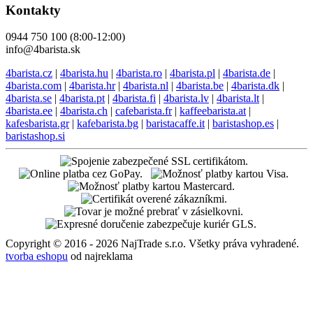
Kontakty
0944 750 100 (8:00-12:00)
info@4barista.sk
4barista.cz
|
4barista.hu
|
4barista.ro
|
4barista.pl
|
4barista.de
|
4barista.com
|
4barista.hr
|
4barista.nl
|
4barista.be
|
4barista.dk
|
4barista.se
|
4barista.pt
|
4barista.fi
|
4barista.lv
|
4barista.lt
|
4barista.ee
|
4barista.ch
|
cafebarista.fr
|
kaffeebarista.at
|
kafesbarista.gr
|
kafebarista.bg
|
baristacaffe.it
|
baristashop.es
|
baristashop.si
Copyright © 2016 - 2026 NajTrade s.r.o. Všetky práva vyhradené.
tvorba eshopu
od najreklama