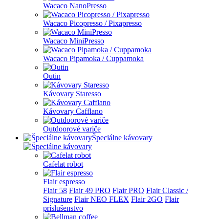
Wacaco NanoPresso
Wacaco Picopresso / Pixapresso
Wacaco MiniPresso
Wacaco Pipamoka / Cuppamoka
Outin
Kávovary Staresso
Kávovary Cafflano
Outdoorové variče
Špeciálne kávovary
Cafelat robot
Flair espresso
Flair 58
Flair 49 PRO
Flair PRO
Flair Classic /
Signature
Flair NEO FLEX
Flair 2GO
Flair
príslušenstvo