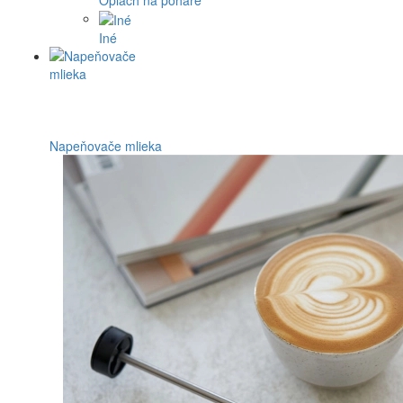
Oplach na poháre
Iné
Napeňovače mlieka