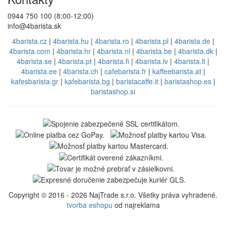
0944 750 100 (8:00-12:00)
info@4barista.sk
4barista.cz
|
4barista.hu
|
4barista.ro
|
4barista.pl
|
4barista.de
|
4barista.com
|
4barista.hr
|
4barista.nl
|
4barista.be
|
4barista.dk
|
4barista.se
|
4barista.pt
|
4barista.fi
|
4barista.lv
|
4barista.lt
|
4barista.ee
|
4barista.ch
|
cafebarista.fr
|
kaffeebarista.at
|
kafesbarista.gr
|
kafebarista.bg
|
baristacaffe.it
|
baristashop.es
|
baristashop.si
Copyright © 2016 - 2026 NajTrade s.r.o. Všetky práva vyhradené.
tvorba eshopu
od najreklama