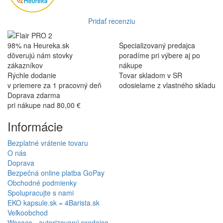
Pridať recenziu
98% na Heureka.sk
Špecializovaný predajca
dôverujú nám stovky
poradíme pri výbere aj po
zákazníkov
nákupe
Rýchle dodanie
Tovar skladom v SR
v priemere za 1 pracovný deň
odosielame z vlastného skladu
Doprava zdarma
pri nákupe nad 80,00 €
Informácie
Bezplatné vrátenie tovaru
O nás
Doprava
Bezpečná online platba GoPay
Obchodné podmienky
Spolupracujte s nami
EKO kapsule.sk = 4Barista.sk
Veľkoobchod
Wacaco - autorizovaný predajca