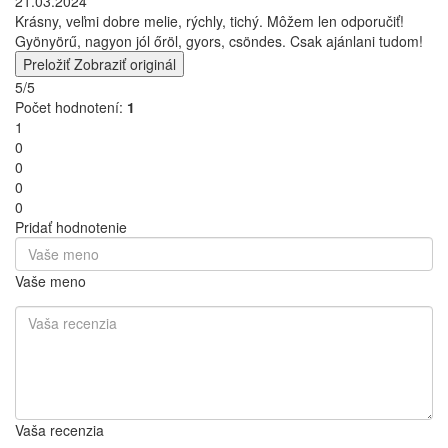
21.03.2024
Krásny, veľmi dobre melie, rýchly, tichý. Môžem len odporučiť!
Gyönyörű, nagyon jól őröl, gyors, csöndes. Csak ajánlani tudom!
Preložiť
Zobraziť originál
5/5
Počet hodnotení:
1
1
0
0
0
0
Pridať hodnotenie
Vaše meno
Vaša recenzia