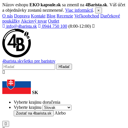
Názov eshopu
EKO kapsule.sk
sa zmenil na
4Barista.sk
. Váš účet
a objednávky zostanú nezmenené.
Viac informácií
.
×
O nás
Doprava
Kontakt
Blog
Recenzie
Veľkoobchod
Darčekové
poukážky
Akciový tovar
Outlet
info@4barista.sk
0944 750 100
(8:00-12:00)
4
barista
.sk
všetko pre baristov
Hľadať
SK
Vyberte krajinu doručenia
Vyberte krajinu
Alebo
Zostať na
4barista.sk