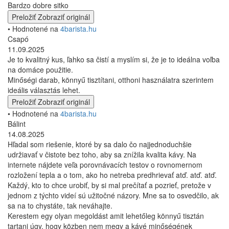
Bardzo dobre sitko
Preložiť
Zobraziť originál
• Hodnotené na
4barista.hu
Csapó
11.09.2025
Je to kvalitný kus, ľahko sa čistí a myslím si, že je to ideálna voľba
na domáce použitie.
Minőségi darab, könnyű tisztítani, otthoni használatra szerintem
ideális választás lehet.
Preložiť
Zobraziť originál
• Hodnotené na
4barista.hu
Bálint
14.08.2025
Hľadal som riešenie, ktoré by sa dalo čo najjednoduchšie
udržiavať v čistote bez toho, aby sa znížila kvalita kávy. Na
internete nájdete veľa porovnávacích testov o rovnomernom
rozložení tepla a o tom, ako ho netreba predhrievať atď. atď. atď.
Každý, kto to chce urobiť, by si mal prečítať a pozrieť, pretože v
jednom z týchto videí sú užitočné názory. Mne sa to osvedčilo, ak
sa na to chystáte, tak neváhajte.
Kerestem egy olyan megoldást amit lehetőleg könnyű tisztán
tartani úgy, hogy közben nem megy a kávé minőségének