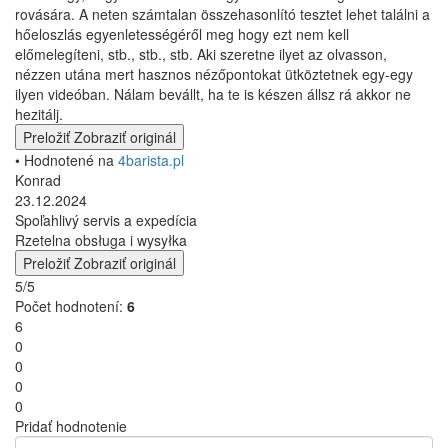
rovására. A neten számtalan összehasonlító tesztet lehet találni a
hőeloszlás egyenletességéről meg hogy ezt nem kell
előmelegíteni, stb., stb., stb. Aki szeretne ilyet az olvasson,
nézzen utána mert hasznos nézőpontokat ütköztetnek egy-egy
ilyen videóban. Nálam bevállt, ha te is készen állsz rá akkor ne
hezitálj.
Preložiť
Zobraziť originál
• Hodnotené na
4barista.pl
Konrad
23.12.2024
Spoľahlivý servis a expedícia
Rzetelna obsługa i wysyłka
Preložiť
Zobraziť originál
5/5
Počet hodnotení:
6
6
0
0
0
0
Pridať hodnotenie