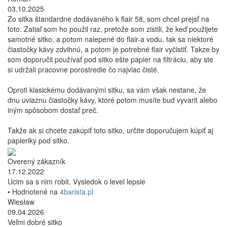
03.10.2025
Zo sitka štandardne dodávaného k flair 58, som chcel prejsť na
toto. Zatiaľ som ho použil raz, pretože som zistili, že keď použijete
samotné sitko, a potom nalepené do flair-a vodu, tak sa niektoré
čiastočky kávy zdvihnú, a potom je potrebné flair vyčistiť. Takze by
som doporučil používať pod sitko ešte papier na filtráciu, aby ste
si udržali pracovne porostredie čo najviac čisté.
Oproti klasickému dodávanými sitku, sa vám však nestane, že
dnu uviaznu čiastočky kávy, ktoré potom musíte bud vyvarit alebo
iným spôsobom dostať preč.
Takže ak si chcete zakúpiť toto sitko, určite doporučujem kúpiť aj
papieriky pod sitko.
Overený zákazník
17.12.2022
Ucim sa s nim robit. Vysledok o level lepsie
• Hodnotené na
4barista.pl
Wiesław
09.04.2026
Veľmi dobré sitko