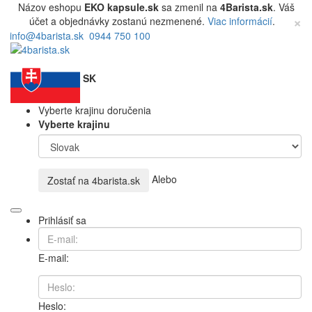
Názov eshopu
EKO kapsule.sk
sa zmenil na
4Barista.sk
. Váš
×
účet a objednávky zostanú nezmenené.
Viac informácií
.
info@4barista.sk
0944 750 100
SK
Vyberte krajinu doručenia
Vyberte krajinu
Alebo
Zostať na
4barista.sk
Prihlásiť sa
E-mail:
Heslo: