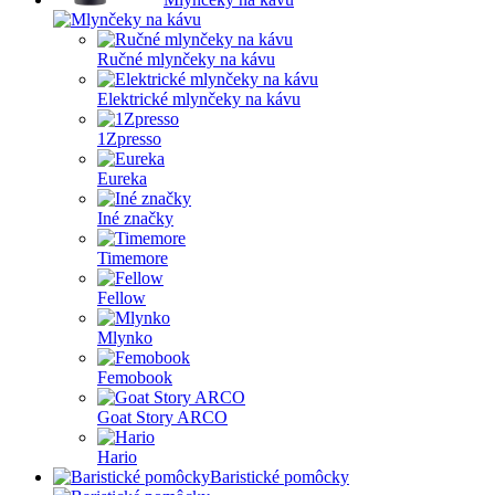
Ručné mlynčeky na kávu
Elektrické mlynčeky na kávu
1Zpresso
Eureka
Iné značky
Timemore
Fellow
Mlynko
Femobook
Goat Story ARCO
Hario
Baristické pomôcky