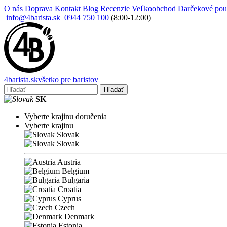
O nás
Doprava
Kontakt
Blog
Recenzie
Veľkoobchod
Darčekové po
info@4barista.sk
0944 750 100
(8:00-12:00)
4
barista
.sk
všetko pre baristov
Hľadať
SK
Vyberte krajinu doručenia
Vyberte krajinu
Slovak
Slovak
Austria
Belgium
Bulgaria
Croatia
Cyprus
Czech
Denmark
Estonia