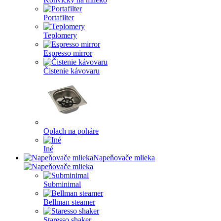
Portafilter
Teplomery
Espresso mirror
Čistenie kávovaru
Oplach na poháre
Iné
Napeňovače mlieka
Subminimal
Bellman steamer
Staresso shaker