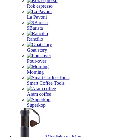
Rok espresso
La Pavoni
9Barista
Rancilio
Goat story
Pour-over
Morning
Smart Coffee Tools
Aram coffee
Superkop
Mlynčeky na kávu