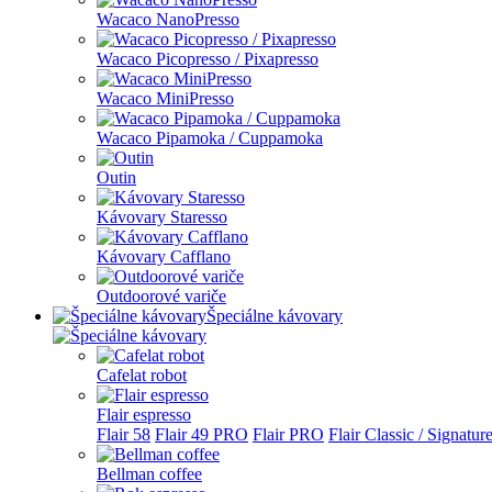
Wacaco NanoPresso
Wacaco Picopresso / Pixapresso
Wacaco MiniPresso
Wacaco Pipamoka / Cuppamoka
Outin
Kávovary Staresso
Kávovary Cafflano
Outdoorové variče
Špeciálne kávovary
Cafelat robot
Flair espresso
Flair 58
Flair 49 PRO
Flair PRO
Flair Classic / Signatur
Bellman coffee