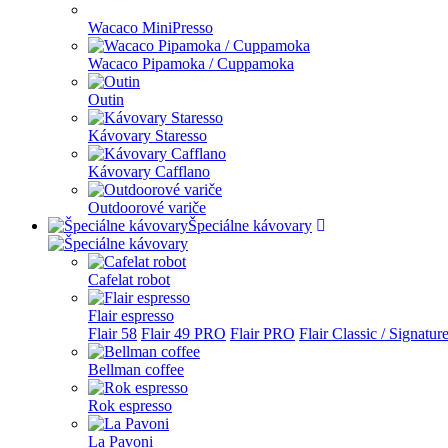
Wacaco MiniPresso
Wacaco Pipamoka / Cuppamoka
Outin
Kávovary Staresso
Kávovary Cafflano
Outdoorové variče
Špeciálne kávovary
Cafelat robot
Flair espresso
Flair 58
Flair 49 PRO
Flair PRO
Flair Classic / Signatur
Bellman coffee
Rok espresso
La Pavoni