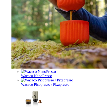
Wacaco NanoPresso
Wacaco Picopresso / Pixapresso