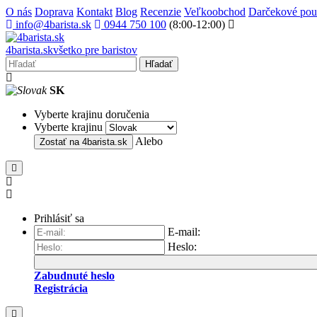
O nás
Doprava
Kontakt
Blog
Recenzie
Veľkoobchod
Darčekové po
info@4barista.sk
0944 750 100
(8:00-12:00)
4
barista
.sk
všetko pre baristov
Hľadať
SK
Vyberte krajinu doručenia
Vyberte krajinu
Alebo
Zostať na
4barista.sk
Prihlásiť sa
E-mail:
Heslo:
Zabudnuté heslo
Registrácia