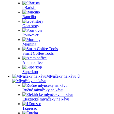
9Barista
Rancilio
Goat story
Pour-over
Morning
Smart Coffee Tools
Aram coffee
Superkop
Mlynčeky na kávu
Ručné mlynčeky na kávu
Elektrické mlynčeky na kávu
1Zpresso