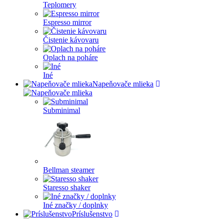
Teplomery
Espresso mirror
Čistenie kávovaru
Oplach na poháre
Iné
Napeňovače mlieka
Subminimal
Bellman steamer
Staresso shaker
Iné značky / doplnky
Príslušenstvo