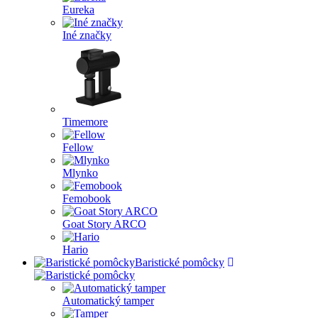
Eureka
Iné značky
Timemore
Fellow
Mlynko
Femobook
Goat Story ARCO
Hario
Baristické pomôcky
Automatický tamper