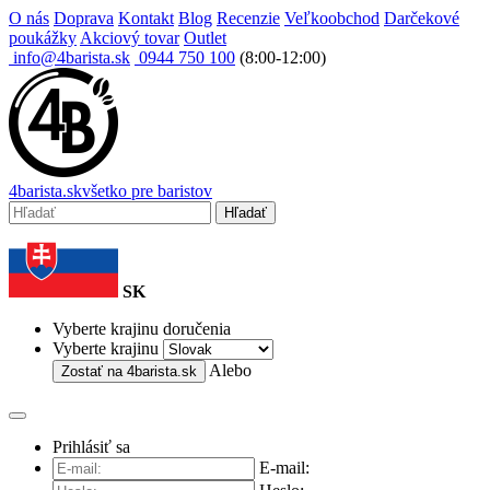
O nás
Doprava
Kontakt
Blog
Recenzie
Veľkoobchod
Darčekové
poukážky
Akciový tovar
Outlet
info@4barista.sk
0944 750 100
(8:00-12:00)
4
barista
.sk
všetko pre baristov
Hľadať
SK
Vyberte krajinu doručenia
Vyberte krajinu
Alebo
Zostať na
4barista.sk
Prihlásiť sa
E-mail: