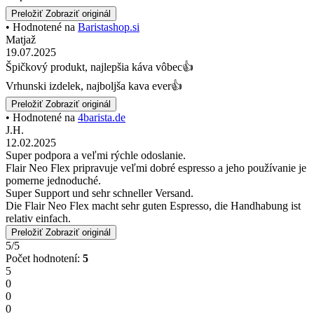
Preložiť
Zobraziť originál
• Hodnotené na
Baristashop.si
Matjaž
19.07.2025
Špičkový produkt, najlepšia káva vôbec👍
Vrhunski izdelek, najboljša kava ever👍
Preložiť
Zobraziť originál
• Hodnotené na
4barista.de
J.H.
12.02.2025
Super podpora a veľmi rýchle odoslanie.
Flair Neo Flex pripravuje veľmi dobré espresso a jeho používanie je
pomerne jednoduché.
Super Support und sehr schneller Versand.
Die Flair Neo Flex macht sehr guten Espresso, die Handhabung ist
relativ einfach.
Preložiť
Zobraziť originál
5/5
Počet hodnotení:
5
5
0
0
0