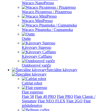
Wacaco NanoPresso
Wacaco Picopresso / Pixapresso
Wacaco MiniPresso
Wacaco Pipamoka / Cuppamoka
Outin
Kávovary Staresso
Kávovary Cafflano
Outdoorové variče
Špeciálne kávovary
Cafelat robot
Flair espresso
Flair 58
Flair 49 PRO
Flair PRO
Flair Classic /
Signature
Flair NEO FLEX
Flair 2GO
Flair
príslušenstvo