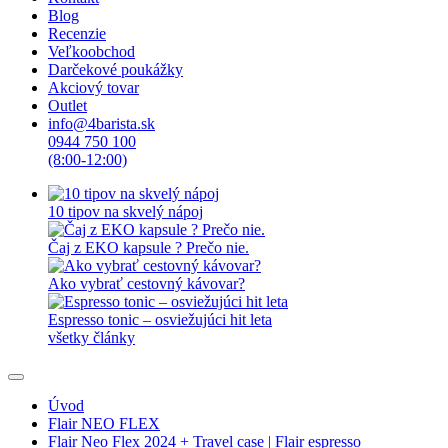
Blog
Recenzie
Veľkoobchod
Darčekové poukážky
Akciový tovar
Outlet
info@4barista.sk
0944 750 100
(8:00-12:00)
10 tipov na skvelý nápoj
Čaj z EKO kapsule ? Prečo nie.
Ako vybrať cestovný kávovar?
Espresso tonic – osviežujúci hit leta
všetky články
Úvod
Flair NEO FLEX
Flair Neo Flex 2024 + Travel case | Flair espresso