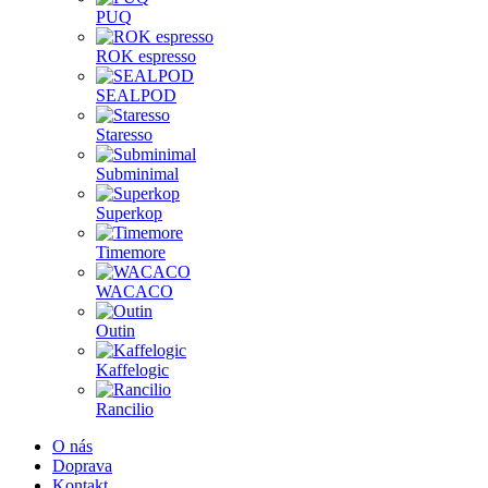
PUQ
ROK espresso
SEALPOD
Staresso
Subminimal
Superkop
Timemore
WACACO
Outin
Kaffelogic
Rancilio
O nás
Doprava
Kontakt