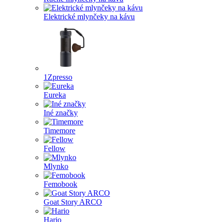
Elektrické mlynčeky na kávu
1Zpresso
Eureka
Iné značky
Timemore
Fellow
Mlynko
Femobook
Goat Story ARCO
Hario