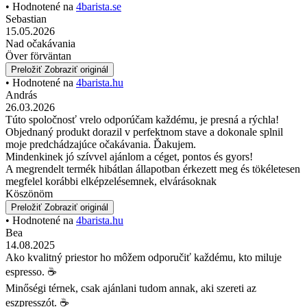
• Hodnotené na
4barista.se
Sebastian
15.05.2026
Nad očakávania
Över förväntan
Preložiť
Zobraziť originál
• Hodnotené na
4barista.hu
András
26.03.2026
Túto spoločnosť vrelo odporúčam každému, je presná a rýchla!
Objednaný produkt dorazil v perfektnom stave a dokonale splnil
moje predchádzajúce očakávania. Ďakujem.
Mindenkinek jó szívvel ajánlom a céget, pontos és gyors!
A megrendelt termék hibátlan állapotban érkezett meg és tökéletesen
megfelel korábbi elképzelésemnek, elvárásoknak
Köszönöm
Preložiť
Zobraziť originál
• Hodnotené na
4barista.hu
Bea
14.08.2025
Ako kvalitný priestor ho môžem odporučiť každému, kto miluje
espresso. ☕️
Minőségi térnek, csak ajánlani tudom annak, aki szereti az
eszpresszót. ☕️