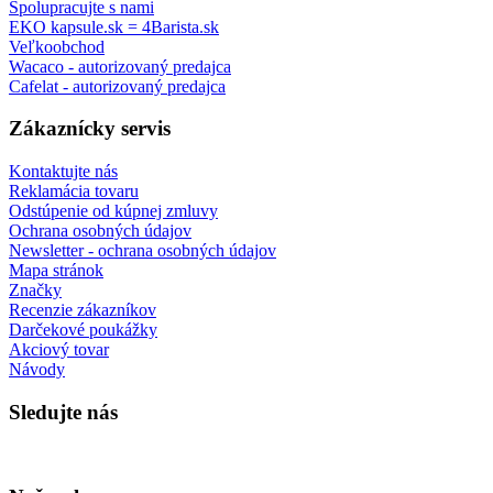
Spolupracujte s nami
EKO kapsule.sk = 4Barista.sk
Veľkoobchod
Wacaco - autorizovaný predajca
Cafelat - autorizovaný predajca
Zákaznícky servis
Kontaktujte nás
Reklamácia tovaru
Odstúpenie od kúpnej zmluvy
Ochrana osobných údajov
Newsletter - ochrana osobných údajov
Mapa stránok
Značky
Recenzie zákazníkov
Darčekové poukážky
Akciový tovar
Návody
Sledujte nás