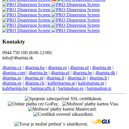
Kontakty
0944 750 100 (8:00-12:00)
info@4barista.sk
4barista.cz
|
4barista.hu
|
4barista.ro
|
4barista.pl
|
4barista.de
|
4barista.com
|
4barista.hr
|
4barista.nl
|
4barista.be
|
4barista.dk
|
4barista.se
|
4barista.pt
|
4barista.fi
|
4barista.lv
|
4barista.lt
|
4barista.ee
|
4barista.ch
|
kaffeebarista.at
|
kafesbarista.gr
|
kafebarista.bg
|
baristacaffe.it
|
baristashop.es
|
baristashop.si