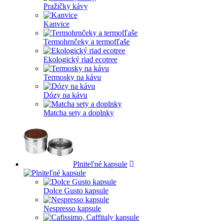
Pražičky kávy
Kanvice
Termohrnčeky a termofľaše
Ekologický riad ecotree
Termosky na kávu
Dózy na kávu
Matcha sety a doplnky
Plniteľné kapsule
Dolce Gusto kapsule
Nespresso kapsule