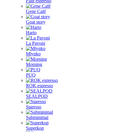
Flair espresso
Gene Café
Goat story
Hario
La Pavoni
Mlynko
Morning
PUQ
ROK espresso
SEALPOD
Staresso
Subminimal
Superkop