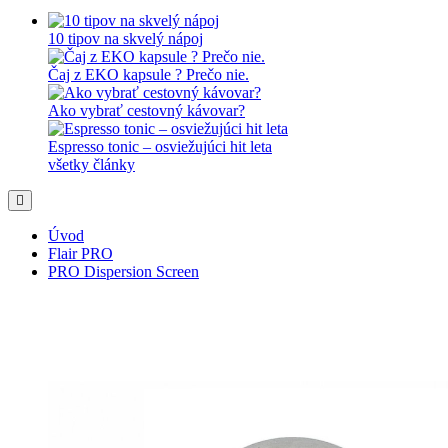
10 tipov na skvelý nápoj
Čaj z EKO kapsule ? Prečo nie.
Ako vybrať cestovný kávovar?
Espresso tonic – osviežujúci hit leta
všetky články
Úvod
Flair PRO
PRO Dispersion Screen