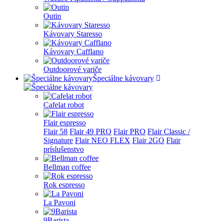
Outin
Kávovary Staresso
Kávovary Cafflano
Outdoorové variče
Špeciálne kávovary
Cafelat robot
Flair espresso
Flair 58
Flair 49 PRO
Flair PRO
Flair Classic /
Signature
Flair NEO FLEX
Flair 2GO
Flair
príslušenstvo
Bellman coffee
Rok espresso
La Pavoni
9Barista