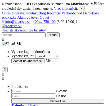
Názov eshopu
EKO kapsule.sk
sa zmenil na
4Barista.sk
. Váš účet
a objednávky zostanú nezmenené.
Viac informácií
.
×
O nás
Doprava
Kontakt
Blog
Recenzie
Veľkoobchod
Darčekové
poukážky
Akciový tovar
Outlet
info@4barista.sk
0944 750 100
(8:00-12:00)
4
barista
.sk
všetko pre baristov
Hľadať
SK
Vyberte krajinu doručenia
Vyberte krajinu
Alebo
Zostať na
4barista.sk
Prihlásiť sa
E-mail:
Heslo:
Prihlásiť sa
Zabudnuté heslo