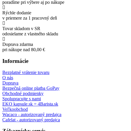
poradíme pri výbere aj po nákupe
Rýchle dodanie
v priemere za 1 pracovný deň
Tovar skladom v SR
odosielame z vlastného skladu
Doprava zdarma
pri nákupe nad 80,00 €
Informácie
Bezplatné vrátenie tovaru
O nás
Doprava
Bezpečná online platba GoPay
Obchodné podmienky
Spolupracujte s nami
EKO kapsule.sk = 4Barista.sk
Veľkoobchod
Wacaco - autorizovaný predajca
Cafelat - autorizovaný predajca
Zákaznícky servis