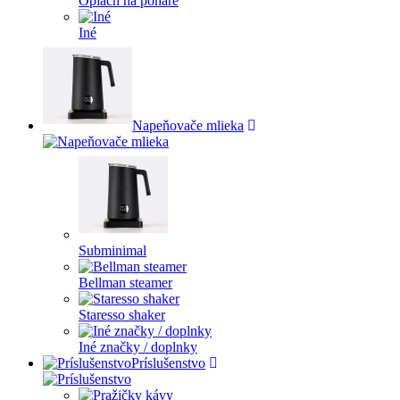
Oplach na poháre
Iné
Napeňovače mlieka
Subminimal
Bellman steamer
Staresso shaker
Iné značky / doplnky
Príslušenstvo