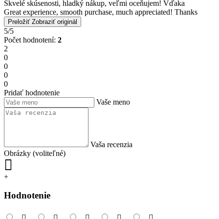
Skvelé skúsenosti, hladký nákup, veľmi oceňujem! Vďaka
Great experience, smooth purchase, much appreciated! Thanks
Preložiť
Zobraziť originál
5/5
Počet hodnotení:
2
2
0
0
0
0
Pridať hodnotenie
Vaše meno
Vaša recenzia
Obrázky (voliteľné)
+
Hodnotenie