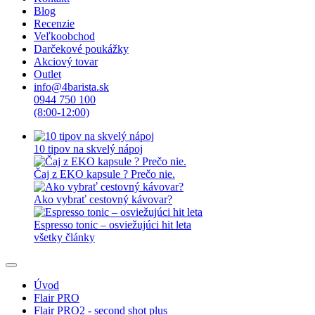
Blog
Recenzie
Veľkoobchod
Darčekové poukážky
Akciový tovar
Outlet
info@4barista.sk
0944 750 100
(8:00-12:00)
10 tipov na skvelý nápoj
Čaj z EKO kapsule ? Prečo nie.
Ako vybrať cestovný kávovar?
Espresso tonic – osviežujúci hit leta
všetky články
Úvod
Flair PRO
Flair PRO2 - second shot plus