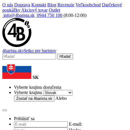
O nás
Doprava
Kontakt
Blog
Recenzie
Veľkoobchod
Darčekové
poukážky
Akciový tovar
Outlet
info@4barista.sk
0944 750 100
(8:00-12:00)
4
barista
.sk
všetko pre baristov
Hľadať
SK
Vyberte krajinu doručenia
Vyberte krajinu
Alebo
Zostať na
4barista.sk
Prihlásiť sa
E-mail: