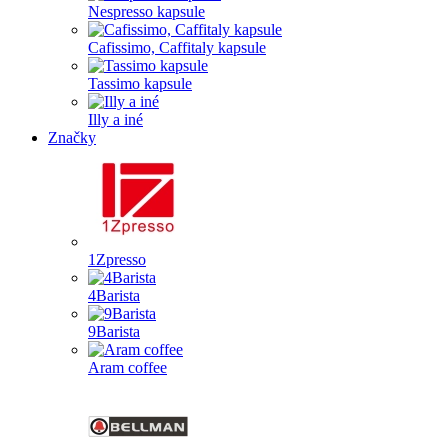
Nespresso kapsule
Cafissimo, Caffitaly kapsule
Tassimo kapsule
Illy a iné
Značky
1Zpresso
4Barista
9Barista
Aram coffee