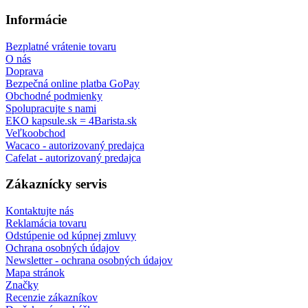
Informácie
Bezplatné vrátenie tovaru
O nás
Doprava
Bezpečná online platba GoPay
Obchodné podmienky
Spolupracujte s nami
EKO kapsule.sk = 4Barista.sk
Veľkoobchod
Wacaco - autorizovaný predajca
Cafelat - autorizovaný predajca
Zákaznícky servis
Kontaktujte nás
Reklamácia tovaru
Odstúpenie od kúpnej zmluvy
Ochrana osobných údajov
Newsletter - ochrana osobných údajov
Mapa stránok
Značky
Recenzie zákazníkov