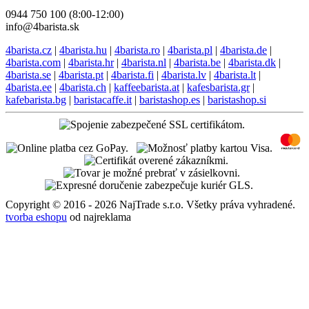
0944 750 100 (8:00-12:00)
info@4barista.sk
4barista.cz
|
4barista.hu
|
4barista.ro
|
4barista.pl
|
4barista.de
|
4barista.com
|
4barista.hr
|
4barista.nl
|
4barista.be
|
4barista.dk
|
4barista.se
|
4barista.pt
|
4barista.fi
|
4barista.lv
|
4barista.lt
|
4barista.ee
|
4barista.ch
|
kaffeebarista.at
|
kafesbarista.gr
|
kafebarista.bg
|
baristacaffe.it
|
baristashop.es
|
baristashop.si
Copyright © 2016 - 2026 NajTrade s.r.o. Všetky práva vyhradené.
tvorba eshopu
od najreklama