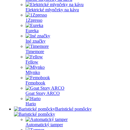
Elektrické mlynčeky na kávu
1Zpresso
Eureka
Iné značky
Timemore
Fellow
Mlynko
Femobook
Goat Story ARCO
Hario
Baristické pomôcky
Automatický tamper