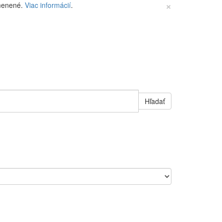
×
zmenené.
Viac informácií
.
Hľadať