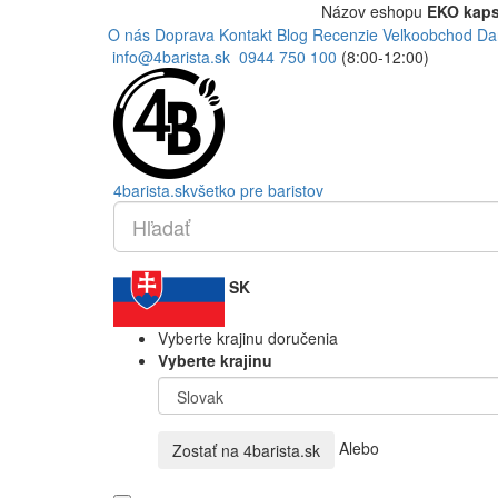
Názov eshopu
EKO kaps
O nás
Doprava
Kontakt
Blog
Recenzie
Veľkoobchod
Da
info@4barista.sk
0944 750 100
(8:00-12:00)
4
barista
.sk
všetko pre baristov
SK
Vyberte krajinu doručenia
Vyberte krajinu
Alebo
Zostať na
4barista.sk