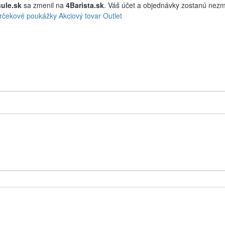
ule.sk
sa zmenil na
4Barista.sk
. Váš účet a objednávky zostanú ne
rčekové poukážky
Akciový tovar
Outlet