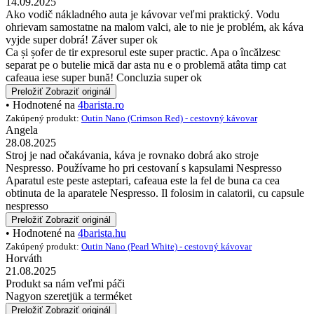
14.09.2025
Ako vodič nákladného auta je kávovar veľmi praktický. Vodu
ohrievam samostatne na malom valci, ale to nie je problém, ak káva
vyjde super dobrá! Záver super ok
Ca și șofer de tir expresorul este super practic. Apa o încălzesc
separat pe o butelie mică dar asta nu e o problemă atâta timp cat
cafeaua iese super bună! Concluzia super ok
Preložiť
Zobraziť originál
• Hodnotené na
4barista.ro
Zakúpený produkt:
Outin Nano (Crimson Red) - cestovný kávovar
Angela
28.08.2025
Stroj je nad očakávania, káva je rovnako dobrá ako stroje
Nespresso. Používame ho pri cestovaní s kapsulami Nespresso
Aparatul este peste asteptari, cafeaua este la fel de buna ca cea
obtinuta de la aparatele Nespresso. Il folosim in calatorii, cu capsule
nespresso
Preložiť
Zobraziť originál
• Hodnotené na
4barista.hu
Zakúpený produkt:
Outin Nano (Pearl White) - cestovný kávovar
Horváth
21.08.2025
Produkt sa nám veľmi páči
Nagyon szeretjük a terméket
Preložiť
Zobraziť originál