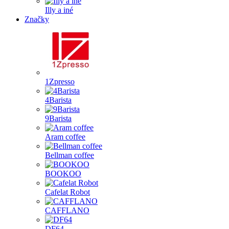
Illy a iné
Značky
1Zpresso
4Barista
9Barista
Aram coffee
Bellman coffee
BOOKOO
Cafelat Robot
CAFFLANO
DF64