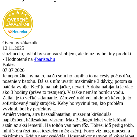
Overený zákazník
12.11.2025
sluzi ucelu, uvital by som vacsi objem, ale to uz by bol iny produkt
• Hodnotené na
4barista.hu
Balázs
07.07.2026
Je nepoužiteľný na to, na čo som ho kúpil; a to na cesty počas dňa,
nosenie v batohu. Dá sa s ním uvariť maximálne 3 dávky, potom sa
batéria vybije. Keď je na nabíjačke, nevarí. A doba nabíjania je viac
ako 3 hodiny (práve to testujem). V taške nemám horúcu vodu.
Zatiaľ je to veľké sklamanie. Zároveň robí veľmi dobrú kávu, je to
sofistikovaný malý strojček. Keby ho vyvinul ten, kto problém
vyvinul, bol by perfektný....
Amiért vettem, arra használhatatlan; miszerint kirándulás
napközben, hátizsákban viszem. Max 3 adagot lehet vele lefőzni,
aztán az aksi lemerül. Ha töltőn van nem főz. Töltési idő pedig több,
mint 3 óra (ezt most tesztelem még azért). Forró víz meg nincsen a
táskámban. Eddig nagy csalódás. Ugyanakkor nagyon jó kávét lehet