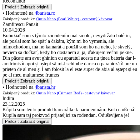
Recomand!
Preložiť
Zobraziť originál
• Hodnotené na
4barista.ro
Zakúpený produkt:
Outin Nano (Pearl White) - cestovný kávovar
Zamfirescu Panait
10.04.2026
Bohužiaľ som s týmto zariadením mal smolu, nevydržalo batériu,
ale poslal som ho späť a čakám, kým mi ho vymenia, ale
mimochodom, má ho kamarát a použil som ho na neho, je skvelý,
neviem sa dočkať, kedy ho dostanem aj ja, ďakujem veľmi pekne.
Din păcate am avut ghinion cu aparatul acesta nu ținea bateria dar l-
am trimis înapoi și aștept să mi-l schimbe dar ca o paranteză îl are un
prieten de al meu și l-am folosit la el este super de-abia al aștept și eu
pe al meu mulțumesc frumos
Preložiť
Zobraziť originál
• Hodnotené na
4barista.hr
Zakúpený produkt:
Outin Nano (Crimson Red) - cestovný kávovar
Indira
23.12.2025
Kúpila som tento produkt kamarátke k narodeninám. Bola nadšená!
Kupila sam taj proizvod prijateljici za rođendan. Oduševljena je!
Preložiť
Zobraziť originál