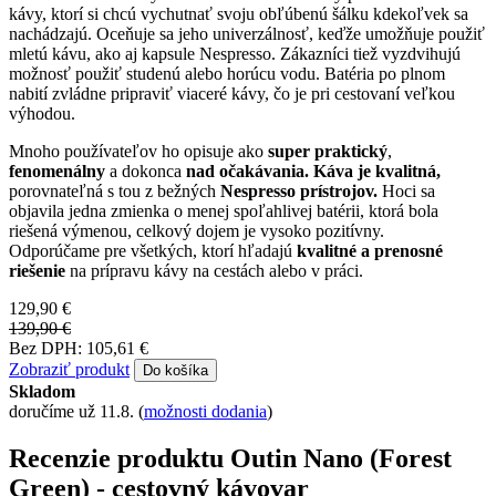
kávy, ktorí si chcú vychutnať svoju obľúbenú šálku kdekoľvek sa
nachádzajú. Oceňuje sa jeho univerzálnosť, keďže umožňuje použiť
mletú kávu, ako aj kapsule Nespresso. Zákazníci tiež vyzdvihujú
možnosť použiť studenú alebo horúcu vodu. Batéria po plnom
nabití zvládne pripraviť viaceré kávy, čo je pri cestovaní veľkou
výhodou.
Mnoho používateľov ho opisuje ako
super praktický
,
fenomenálny
a dokonca
nad očakávania. Káva je kvalitná,
porovnateľná s tou z bežných
Nespresso prístrojov.
Hoci sa
objavila jedna zmienka o menej spoľahlivej batérii, ktorá bola
riešená výmenou, celkový dojem je vysoko pozitívny.
Odporúčame pre všetkých, ktorí hľadajú
kvalitné a prenosné
riešenie
na prípravu kávy na cestách alebo v práci.
129,90 €
139,90 €
Bez DPH: 105,61 €
Zobraziť produkt
Do košíka
Skladom
doručíme už 11.8.
(
možnosti dodania
)
Recenzie produktu Outin Nano (Forest
Green) - cestovný kávovar