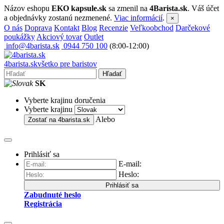
Názov eshopu
EKO kapsule.sk
sa zmenil na
4Barista.sk
. Váš účet
a objednávky zostanú nezmenené.
Viac informácií
.
×
O nás
Doprava
Kontakt
Blog
Recenzie
Veľkoobchod
Darčekové
poukážky
Akciový tovar
Outlet
info@4barista.sk
0944 750 100
(8:00-12:00)
4
barista
.sk
všetko pre baristov
Hľadať
SK
Vyberte krajinu doručenia
Vyberte krajinu
Alebo
Zostať na
4barista.sk
Prihlásiť sa
E-mail:
Heslo:
Prihlásiť sa
Zabudnuté heslo
Registrácia