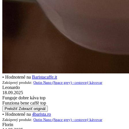
• Hodnotené na
Baristacaffe.it
Zakúpený produkt:
Outin Nano (Space grey) - cestovný kávovar
Leonardo
18.09.2025
Funguje dobre káva top
Funziona bene caffè top
Preložiť
Zobraziť originál
• Hodnotené na
4barista.ro
Zakúpený produkt:
Outin Nano (Space grey) - cestovný kávovar
Florin