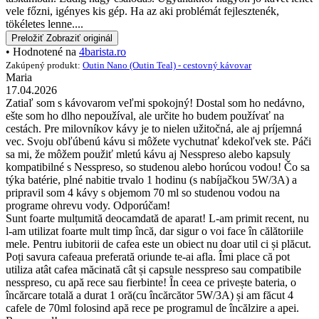
vele főzni, igényes kis gép. Ha az aki problémát fejlesztenék,
tökéletes lenne....
Preložiť
Zobraziť originál
• Hodnotené na
4barista.ro
Zakúpený produkt:
Outin Nano (Outin Teal) - cestovný kávovar
Maria
17.04.2026
Zatiaľ som s kávovarom veľmi spokojný! Dostal som ho nedávno,
ešte som ho dlho nepoužíval, ale určite ho budem používať na
cestách. Pre milovníkov kávy je to nielen užitočná, ale aj príjemná
vec. Svoju obľúbenú kávu si môžete vychutnať kdekoľvek ste. Páči
sa mi, že môžem použiť mletú kávu aj Nesspreso alebo kapsuly
kompatibilné s Nesspreso, so studenou alebo horúcou vodou! Čo sa
týka batérie, plné nabitie trvalo 1 hodinu (s nabíjačkou 5W/3A) a
pripravil som 4 kávy s objemom 70 ml so studenou vodou na
programe ohrevu vody. Odporúčam!
Sunt foarte mulțumită deocamdată de aparat! L-am primit recent, nu
l-am utilizat foarte mult timp încă, dar sigur o voi face în călătoriile
mele. Pentru iubitorii de cafea este un obiect nu doar util ci și plăcut.
Poți savura cafeaua preferată oriunde te-ai afla. Îmi place că pot
utiliza atât cafea măcinată cât și capsule nesspreso sau compatibile
nesspreso, cu apă rece sau fierbinte! În ceea ce privește bateria, o
încărcare totală a durat 1 oră(cu încărcător 5W/3A) și am făcut 4
cafele de 70ml folosind apă rece pe programul de încălzire a apei.