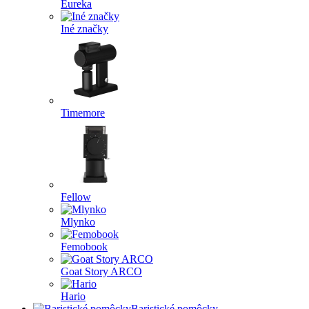
Eureka
Iné značky
Timemore
Fellow
Mlynko
Femobook
Goat Story ARCO
Hario
Baristické pomôcky