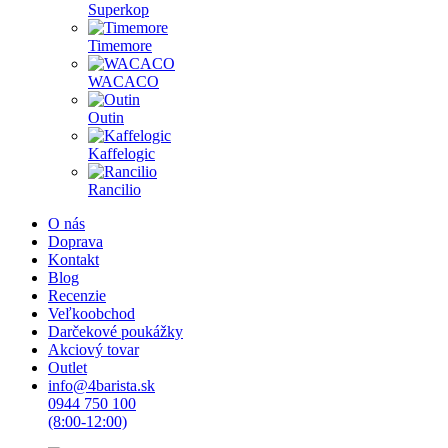
Superkop
Timemore
WACACO
Outin
Kaffelogic
Rancilio
O nás
Doprava
Kontakt
Blog
Recenzie
Veľkoobchod
Darčekové poukážky
Akciový tovar
Outlet
info@4barista.sk
0944 750 100
(8:00-12:00)