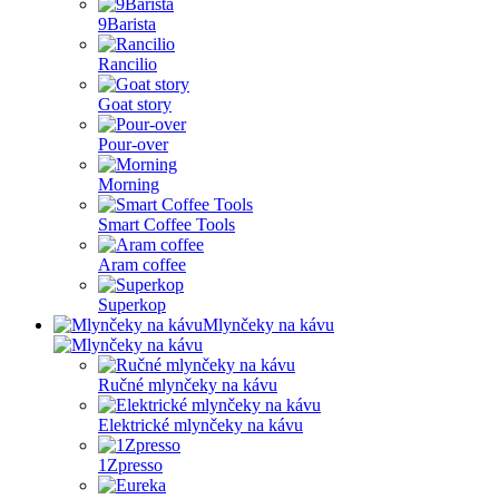
9Barista
Rancilio
Goat story
Pour-over
Morning
Smart Coffee Tools
Aram coffee
Superkop
Mlynčeky na kávu
Ručné mlynčeky na kávu
Elektrické mlynčeky na kávu
1Zpresso