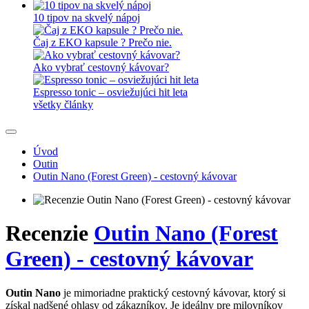
10 tipov na skvelý nápoj
Čaj z EKO kapsule ? Prečo nie.
Ako vybrať cestovný kávovar?
Espresso tonic – osviežujúci hit leta
všetky články
Úvod
Outin
Outin Nano (Forest Green) - cestovný kávovar
Recenzie
Outin Nano (Forest
Green) - cestovný kávovar
Outin Nano
je mimoriadne praktický cestovný kávovar, ktorý si
získal nadšené ohlasy od zákazníkov. Je ideálny pre milovníkov