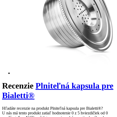
Recenzie
Plniteľná kapsula pre
Bialetti®
Hľadáte recenzie na produkt Plniteľná kapsula pre Bialetti®?
U nás má tento produkt zatiaľ hodnotenie 0 z 5 hviezdičiek od 0