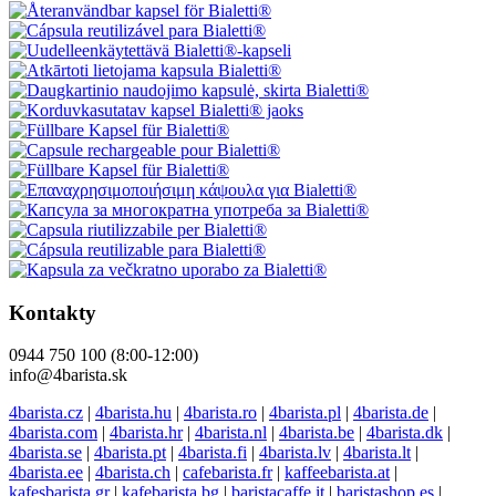
Kontakty
0944 750 100 (8:00-12:00)
info@4barista.sk
4barista.cz
|
4barista.hu
|
4barista.ro
|
4barista.pl
|
4barista.de
|
4barista.com
|
4barista.hr
|
4barista.nl
|
4barista.be
|
4barista.dk
|
4barista.se
|
4barista.pt
|
4barista.fi
|
4barista.lv
|
4barista.lt
|
4barista.ee
|
4barista.ch
|
cafebarista.fr
|
kaffeebarista.at
|
kafesbarista.gr
|
kafebarista.bg
|
baristacaffe.it
|
baristashop.es
|