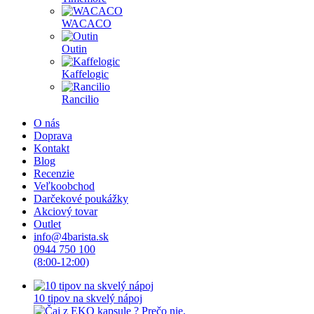
WACACO
Outin
Kaffelogic
Rancilio
O nás
Doprava
Kontakt
Blog
Recenzie
Veľkoobchod
Darčekové poukážky
Akciový tovar
Outlet
info@4barista.sk
0944 750 100
(8:00-12:00)
10 tipov na skvelý nápoj