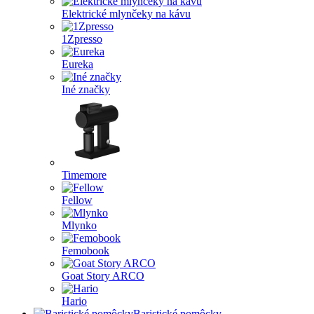
Elektrické mlynčeky na kávu
1Zpresso
Eureka
Iné značky
Timemore
Fellow
Mlynko
Femobook
Goat Story ARCO
Hario
Baristické pomôcky