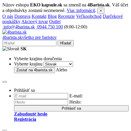
Názov eshopu
EKO kapsule.sk
sa zmenil na
4Barista.sk
. Váš účet
a objednávky zostanú nezmenené.
Viac informácií
.
×
O nás
Doprava
Kontakt
Blog
Recenzie
Veľkoobchod
Darčekové
poukážky
Akciový tovar
Outlet
info@4barista.sk
0944 750 100
(8:00-12:00)
4
barista
.sk
všetko pre baristov
Hľadať
SK
Vyberte krajinu doručenia
Vyberte krajinu
Alebo
Zostať na
4barista.sk
Prihlásiť sa
E-mail:
Heslo:
Prihlásiť sa
Zabudnuté heslo
Registrácia