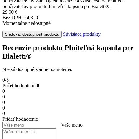
používateľov. Nižšie nájdete recenzie a skúsenosti od reálnych
používateľov produktu Plniteľná kapsula pre Bialetti®.
29,90 €
Bez DPH: 24,31 €
Momentálne nedostupné
Súvisiace produkty
Sledovať dostupnosť produktu
Recenzie produktu Plniteľná kapsula pre
Bialetti®
Nie sú dostupné žiadne hodnotenia.
0/5
Počet hodnotení:
0
0
0
0
0
0
Pridať hodnotenie
Vaše meno