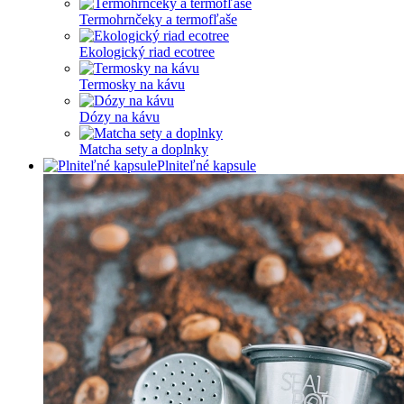
Termohrnčeky a termofľaše
Ekologický riad ecotree
Termosky na kávu
Dózy na kávu
Matcha sety a doplnky
Plniteľné kapsule