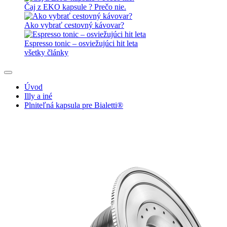
Čaj z EKO kapsule ? Prečo nie.
Ako vybrať cestovný kávovar?
Espresso tonic – osviežujúci hit leta
všetky články
Úvod
Illy a iné
Plniteľná kapsula pre Bialetti®