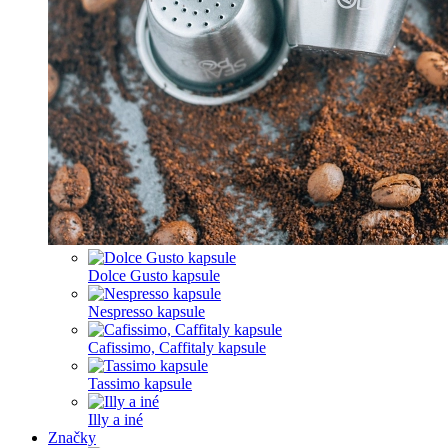
Dolce Gusto kapsule
Nespresso kapsule
Cafissimo, Caffitaly kapsule
Tassimo kapsule
Illy a iné
Značky