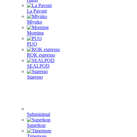
La Pavoni
Mlynko
Morning
PUQ
ROK espresso
SEALPOD
Staresso
Subminimal
Superkop
Timemore