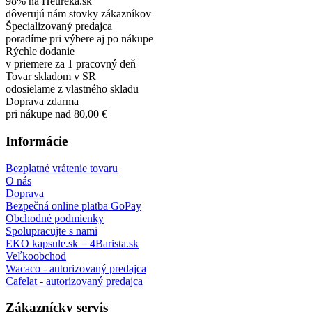
98% na Heureka.sk
dôverujú nám stovky zákazníkov
Špecializovaný predajca
poradíme pri výbere aj po nákupe
Rýchle dodanie
v priemere za 1 pracovný deň
Tovar skladom v SR
odosielame z vlastného skladu
Doprava zdarma
pri nákupe nad 80,00 €
Informácie
Bezplatné vrátenie tovaru
O nás
Doprava
Bezpečná online platba GoPay
Obchodné podmienky
Spolupracujte s nami
EKO kapsule.sk = 4Barista.sk
Veľkoobchod
Wacaco - autorizovaný predajca
Cafelat - autorizovaný predajca
Zákaznícky servis