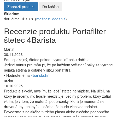
Zobraziť produkt
Do košíka
Skladom
doručíme už 10.8.
(
možnosti dodania
)
Recenzie produktu Portafilter
štetec 4Barista
Martin
30.11.2023
Som spokojný, štetec pekne ,,vymetie" páku dočista.
Jediné mínus pre mňa je, že po každom vyčistení páky sa vytrhne
nejaká štetina a ostane v sitku portafiltra.
• Hodnotené na
4barista.hr
arzim
10.10.2025
Produkt je skvelý, myslím, že lepší štetec nenájdete. Na účel, na
ktorý je určený, nič lepšie neexistuje. Jediný problém, ktorý zatiaľ
vidím, je v tom, že materiál podprsenky, ktorá je momentálne
drevená, by mal byť z niečoho, čo bude viac vodeodolné.
Povedzme z nejakého tvrdého plastu alebo niečoho podobného,