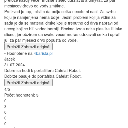
pretože každý večer musíte štetec udržiavať a umývať, za pár
mesiacov drevo od vody zmäkne.
Proizvod je top, mislim da bolju cetku necete ni naci. Za svrhu
koju je namjenjena nema bolje. Jedini problem koji ja vidim za
sada je da se material drske koji je trenutno od drva napravi od
neceg koji ce biti vodootporniji. Recimo tvrda neka plastika ili tako
slicno, jer obzirom da svako vecer moras odrzavati cetku i oprati
ju, za par mjeseci drvo popusta od vode.
Preložiť
Zobraziť originál
• Hodnotené na
4barista.pl
Jacek
31.07.2024
Dobre sa hodí k portafilteru Cafelat Robot.
Dobrze pasuje do portafiltra Cafelat Robot.
Preložiť
Zobraziť originál
4/5
Počet hodnotení:
3
0
3
0
0
0