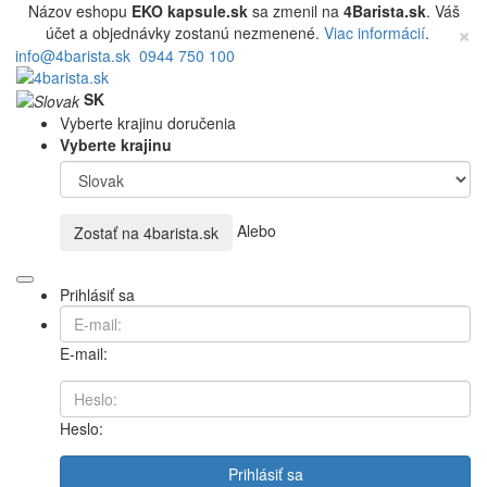
Názov eshopu
EKO kapsule.sk
sa zmenil na
4Barista.sk
. Váš
×
účet a objednávky zostanú nezmenené.
Viac informácií
.
info@4barista.sk
0944 750 100
SK
Vyberte krajinu doručenia
Vyberte krajinu
Alebo
Zostať na
4barista.sk
Prihlásiť sa
E-mail:
Heslo:
Prihlásiť sa