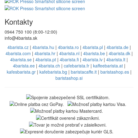
Kontakty
0944 750 100 (8:00-12:00)
info@4barista.sk
4barista.cz
|
4barista.hu
|
4barista.ro
|
4barista.pl
|
4barista.de
|
4barista.com
|
4barista.hr
|
4barista.nl
|
4barista.be
|
4barista.dk
|
4barista.se
|
4barista.pt
|
4barista.fi
|
4barista.lv
|
4barista.lt
|
4barista.ee
|
4barista.ch
|
cafebarista.fr
|
kaffeebarista.at
|
kafesbarista.gr
|
kafebarista.bg
|
baristacaffe.it
|
baristashop.es
|
baristashop.si