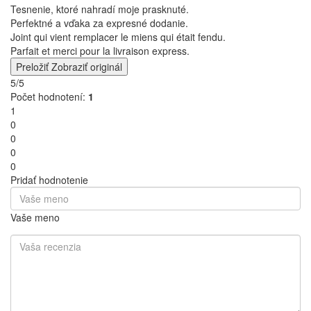
Tesnenie, ktoré nahradí moje prasknuté.
Perfektné a vďaka za expresné dodanie.
Joint qui vient remplacer le miens qui était fendu.
Parfait et merci pour la livraison express.
Preložiť
Zobraziť originál
5/5
Počet hodnotení:
1
1
0
0
0
0
Pridať hodnotenie
Vaše meno