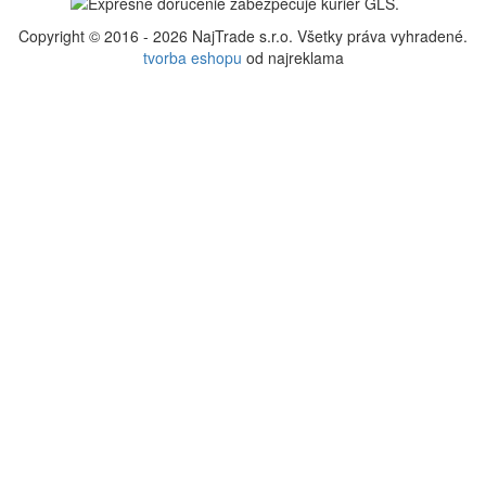
4barista.cz
|
4barista.hu
|
4barista.ro
|
4barista.pl
|
4barista.de
|
4barista.com
|
4barista.hr
|
4barista.nl
|
4barista.be
|
4barista.dk
|
4barista.se
|
4barista.pt
|
4barista.fi
|
4barista.lv
|
4barista.lt
|
4barista.ee
|
4barista.ch
|
cafebarista.fr
|
kaffeebarista.at
|
kafesbarista.gr
|
kafebarista.bg
|
baristacaffe.it
|
baristashop.es
|
baristashop.si
Copyright © 2016 - 2026 NajTrade s.r.o. Všetky práva vyhradené.
tvorba eshopu
od najreklama