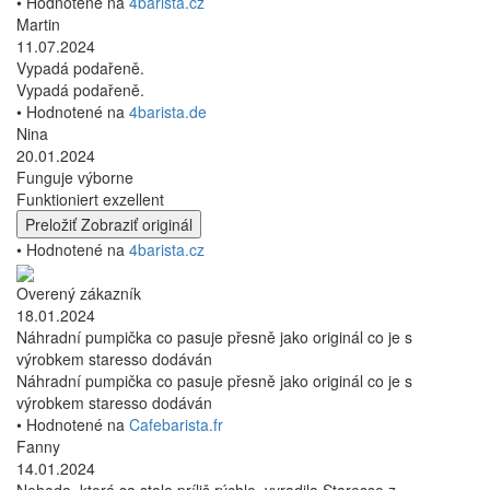
diel. Veľmi kladne hodnotím aj balenie a rýchlosť dopravy, veľmi
rada by som sa poďakovala aj za milý odkaz na dne krabičky-
potešil a slúži ako záložka v knihe;).Rada budem odtiaľ
objednávať znova.
• Hodnotené na
4barista.cz
Alena
23.09.2024
Vše zatím OK, doufám, že vydrží:)
Vše zatím OK, doufám, že vydrží:)
• Hodnotené na
4barista.cz
Martin
19.09.2024
funguje přesvědčivě
funguje přesvědčivě
• Hodnotené na
4barista.cz
Martin
11.07.2024
Vypadá podařeně.
Vypadá podařeně.
• Hodnotené na
4barista.de
Nina
20.01.2024
Funguje výborne