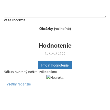
5/5
Počet hodnotení:
9
9
0
0
0
0
Pridať hodnotenie
Vaše meno
Vaša recenzia
Obrázky (voliteľné)
+