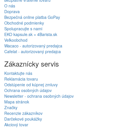
Pridať recenziu
98% na Heureka.sk
Špecializovaný predajca
dôverujú nám stovky
poradíme pri výbere aj po
zákazníkov
nákupe
Rýchle dodanie
Tovar skladom v SR
v priemere za 1 pracovný deň
odosielame z vlastného skladu
Doprava zdarma
pri nákupe nad 80,00 €
Informácie
Bezplatné vrátenie tovaru
O nás
Doprava
Bezpečná online platba GoPay
Obchodné podmienky
Spolupracujte s nami
EKO kapsule.sk = 4Barista.sk
Veľkoobchod
Wacaco - autorizovaný predajca