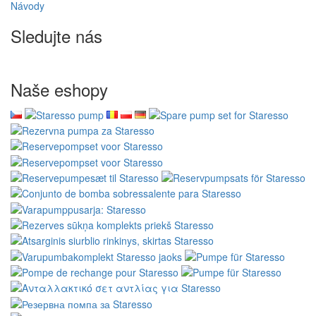
Cafelat - autorizovaný predajca
Zákaznícky servis
Kontaktujte nás
Reklamácia tovaru
Odstúpenie od kúpnej zmluvy
Ochrana osobných údajov
Newsletter - ochrana osobných údajov
Mapa stránok
Značky
Recenzie zákazníkov
Darčekové poukážky
Akciový tovar
Návody
Sledujte nás
Naše eshopy