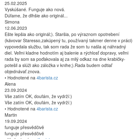
Bez DPH: 12,11 €
Zobraziť produkt
Do košíka
Skladom
doručíme už 11.8.
(
možnosti dodania
)
Recenzie produktu Náhradná
pumpa pre Staresso
Patrik
25.02.2025
Vyskúšané. Funguje ako nová!
Dúfame, že dlhšie ako originál...
Patrik
25.02.2025
Vyskúšané. Funguje ako nová.
Dúfame, že dlhšie ako originál...
Simona
12.06.2023
Ešte lepšia ako originál;). Staršia, po výraznom opotrebení
(kávovar Staresso,zakúpený tu, používaný takmer denne v práci)
vypovedala službu, tak som rada že som tu našla aj náhradný