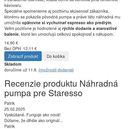
Recenzie
Náhradná
pumpa pre Staresso
Náhradná pumpa pre Staresso
získava výnimočné hodnotenia
od spokojných zákazníkov, ktorí oceňujú jej funkčnosť a kvalitu.
Mnohí potvrdzujú, že pumpa funguje
bezchybne, presne ako
nová
, a dokonca v niektorých prípadoch hodnotia jej výkon ako
lepší ako pri originálnom diele.
Zákazníci vyjadrujú nádej, že táto náhradná pumpa vydrží dlhšie
ako pôvodná, čo svedčí o jej solídnom spracovaní.
Viacero recenzií poukazuje na
perfektné prispôsobenie
pumpy
k zariadeniu Staresso, vďaka čomu sa obnovila plná funkčnosť
kávovaru.
Špeciálne spomenieme aj pozitívnu skúsenosť zákazníka,
ktorému sa pokazila pôvodná pumpa a práve táto náhradná mu
umožnila
opätovne si vychutnať espresso ako predtým
.
Veľmi pozitívne je hodnotené aj
rýchle dodanie a starostlivé
balenie
, ktoré len umocňujú celkovú spokojnosť s nákupom.
14,90 €