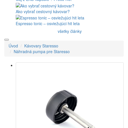
10 tipov na skvelý nápoj
Čaj z EKO kapsule ? Prečo nie.
Ako vybrať cestovný kávovar?
Espresso tonic – osviežujúci hit leta
všetky články
Úvod
Kávovary Staresso