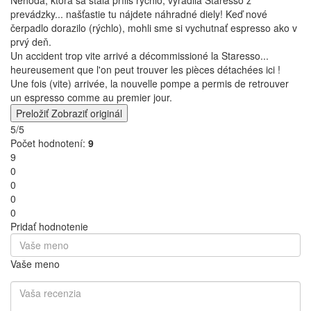
Funktioniert exzellent
Preložiť
Zobraziť originál
• Hodnotené na
4barista.cz
Overený zákazník
18.01.2024
Náhradní pumpička co pasuje přesně jako originál co je s
výrobkem staresso dodáván
Náhradní pumpička co pasuje přesně jako originál co je s
výrobkem staresso dodáván
• Hodnotené na
Cafebarista.fr
Fanny
14.01.2024
Nehoda, ktorá sa stala príliš rýchlo, vyradila Staresso z
prevádzky... našťastie tu nájdete náhradné diely! Keď nové
čerpadlo dorazilo (rýchlo), mohli sme si vychutnať espresso ako v
prvý deň.
Un accident trop vite arrivé a décommissioné la Staresso...
heureusement que l'on peut trouver les pièces détachées ici !
Une fois (vite) arrivée, la nouvelle pompe a permis de retrouver
un espresso comme au premier jour.
Preložiť
Zobraziť originál