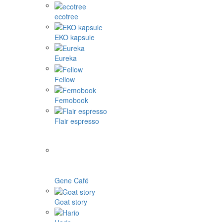
Tassimo kapsule
Illy a iné
1Zpresso
4Barista
9Barista
Aram coffee
Bellman coffee
BOOKOO
Cafelat Robot
CAFFLANO