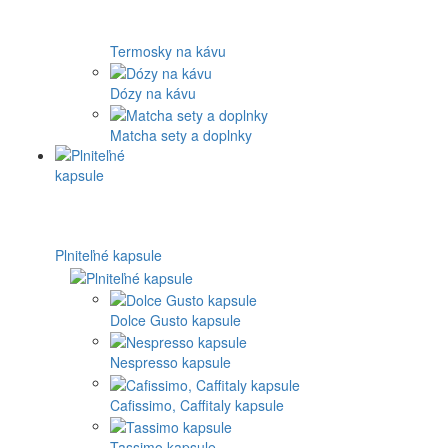
Bellman steamer
Staresso shaker
Iné značky / doplnky
Príslušenstvo
Pražičky kávy
Kanvice
Termohrnčeky a termofľaše
Ekologický riad ecotree