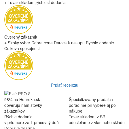
Overený zákazník
absolútna spokojnosť... určite si zase niečo objednám
Overený zákazník
tovar bol doruceny velmi rychlo, komunikacia bola jednoducha,
zabalene bolo precizne
Overený zákazník
Vyzdvihnutie balíka prebehlo v poriadku.