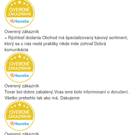
Pridať hodnotenie
Nákup overený našimi zákazníkmi
všetky recenzie
Overený zákazník
+ Rýchlosť doručenia Veľký výber tovaru
Overený zákazník
+ Rýchle riešenie problému
Overený zákazník