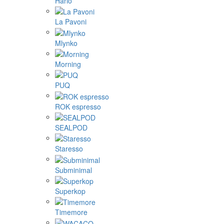
DF64
ecotree
EKO kapsule
Eureka
Fellow
Femobook
Flair espresso
Gene Café
Goat story