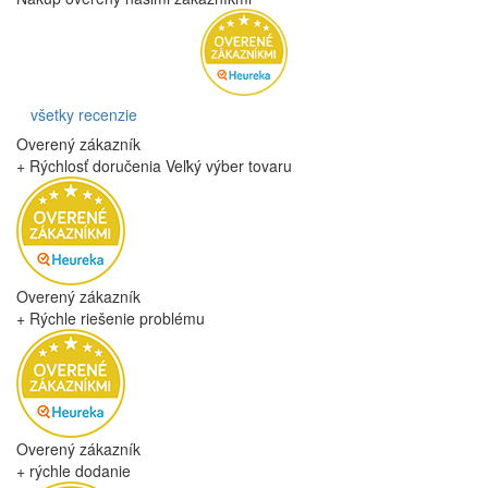
0
0
0
Pridať hodnotenie
Vaše meno
Vaša recenzia
Obrázky (voliteľné)
+
Hodnotenie