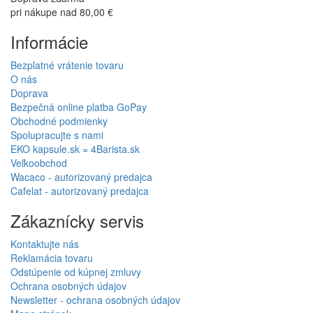
Overený zákazník
+ Tovar skladom,rýchlosť dodania
Overený zákazník
+ Siroky vyber Dobra cena Darcek k nakupu Rychle dodanie
Celkova spokojnost
Pridať recenziu
98% na Heureka.sk
Špecializovaný predajca
dôverujú nám stovky
poradíme pri výbere aj po
zákazníkov
nákupe
Rýchle dodanie
Tovar skladom v SR