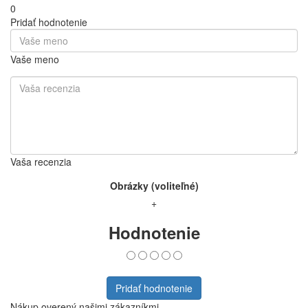
Minipresso Tank
Hľadáte recenzie na produkt Wacaco Minipresso Tank?
U nás má tento produkt zatiaľ hodnotenie 0 z 5 hviezdičiek od 0
používateľov. Nižšie nájdete recenzie a skúsenosti od reálnych
používateľov produktu Wacaco Minipresso Tank.
24,90 €
Bez DPH: 20,24 €
Zobraziť produkt
Do košíka
Skladom
doručíme už 11.8.
(
možnosti dodania
)
Recenzie produktu Wacaco
Minipresso Tank
Nie sú dostupné žiadne hodnotenia.
0/5
Počet hodnotení:
0
0
0