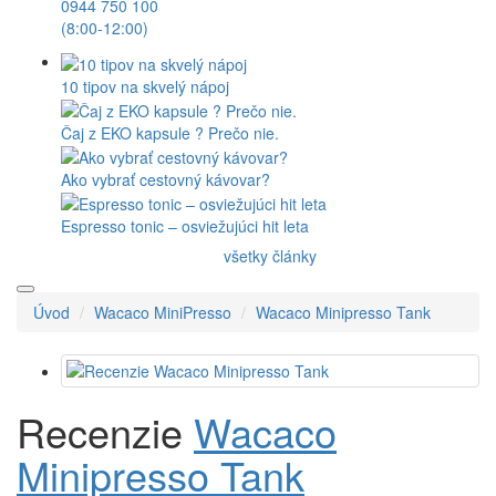
Timemore
WACACO
Outin
Kaffelogic
Rancilio
O nás
Doprava
Kontakt
Blog
Recenzie
Veľkoobchod
Darčekové poukážky
Akciový tovar
Outlet