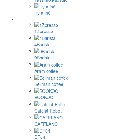
Termosky na kávu
Dózy na kávu
Matcha sety a doplnky
Plniteľné kapsule
Dolce Gusto kapsule
Nespresso kapsule
Cafissimo, Caffitaly kapsule