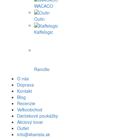
Hario
La Pavoni
Mlynko
Morning
PUQ
ROK espresso
SEALPOD
Staresso
Subminimal
Superkop