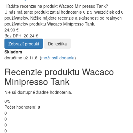
info@4barista.sk
0944 750 100
(8:00-12:00)
10 tipov na skvelý nápoj
Čaj z EKO kapsule ? Prečo nie.
Ako vybrať cestovný kávovar?
Espresso tonic – osviežujúci hit leta
všetky články
Úvod
Wacaco MiniPresso
Wacaco Minipresso Tank
Recenzie
Wacaco