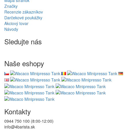
v priemere za 1 pracovný deň
odosielame z vlastného skladu
Doprava zdarma
pri nákupe nad 80,00 €
Informácie
Bezplatné vrátenie tovaru
O nás
Doprava
Bezpečná online platba GoPay
Obchodné podmienky
Spolupracujte s nami
EKO kapsule.sk = 4Barista.sk
Veľkoobchod
Wacaco - autorizovaný predajca
Cafelat - autorizovaný predajca
Zákaznícky servis
Kontaktujte nás
Reklamácia tovaru
Odstúpenie od kúpnej zmluvy
Ochrana osobných údajov