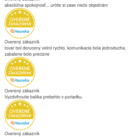
+ rýchle dodanie
Overený zákazník
+ Rýchlosť dodania Obchod má špecializovaný kávový sortiment,
ktorý sa u nás nedá praktiky nikde inde zohnať Dobrá
komunikácia
Overený zákazník
Tovar bol dobre zabalený.Vcas sme bolo informovaní o doručení.
Všetko prebehlo tak ako má. Dakujeme