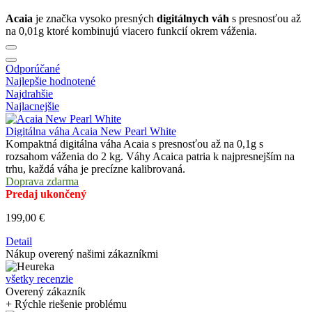
Acaia
je značka vysoko presných
digitálnych váh
s presnosťou až
na 0,01g ktoré kombinujú viacero funkcií okrem váženia.
Odporúčané
Najlepšie hodnotené
Najdrahšie
Najlacnejšie
Digitálna váha Acaia New Pearl White
Kompaktná digitálna váha Acaia s presnosťou až na 0,1g s
rozsahom váženia do 2 kg. Váhy Acaica patria k najpresnejším na
trhu, každá váha je precízne kalibrovaná.
Doprava zdarma
Predaj ukončený
199,00 €
Detail
Nákup overený našimi zákazníkmi
všetky recenzie
Overený zákazník
+ Rýchle riešenie problému