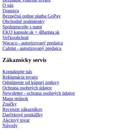
O nás
Doprava
Bezpečná online platba GoPay
Obchodné podmienky
Spolupracujte s nami
EKO kapsule.sk = 4Barista.sk
Veľkoobchod
Wacaco - autorizovaný predajca
Cafelat - autorizovaný predajca
Zákaznícky servis
Kontaktujte nás
Reklamácia tovaru
Odstúpenie od kúpnej zmluvy
Ochrana osobných údajov
Newsletter - ochrana osobných údajov
Mapa stránok
Značky
Recenzie zákazníkov
Darčekové poukážky
Akciový tovar
Návody