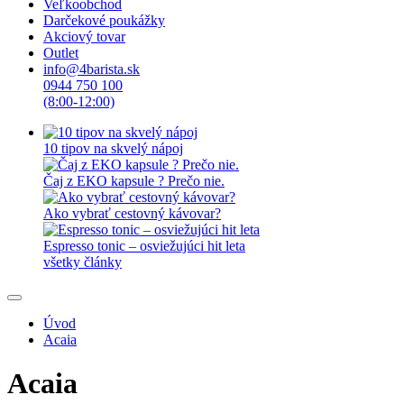
Veľkoobchod
Darčekové poukážky
Akciový tovar
Outlet
info@4barista.sk
0944 750 100
(8:00-12:00)
10 tipov na skvelý nápoj
Čaj z EKO kapsule ? Prečo nie.
Ako vybrať cestovný kávovar?
Espresso tonic – osviežujúci hit leta
všetky články
Úvod
Acaia
Acaia