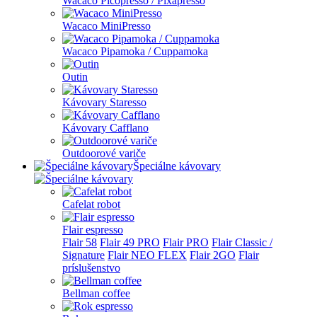
Wacaco Picopresso / Pixapresso
Wacaco MiniPresso
Wacaco Pipamoka / Cuppamoka
Outin
Kávovary Staresso
Kávovary Cafflano
Outdoorové variče
Špeciálne kávovary
Cafelat robot
Flair espresso
Flair 58
Flair 49 PRO
Flair PRO
Flair Classic /
Signature
Flair NEO FLEX
Flair 2GO
Flair
príslušenstvo
Bellman coffee