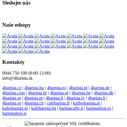
Sledujte nás
Naše eshopy
Kontakty
0944 750 100 (8:00-12:00)
info@4barista.sk
4barista.cz
|
4barista.hu
|
4barista.ro
|
4barista.pl
|
4barista.de
|
4barista.com
|
4barista.hr
|
4barista.nl
|
4barista.be
|
4barista.dk
|
4barista.se
|
4barista.pt
|
4barista.fi
|
4barista.lv
|
4barista.lt
|
4barista.ee
|
4barista.ch
|
cafebarista.fr
|
kaffeebarista.at
|
kafesbarista.gr
|
kafebarista.bg
|
baristacaffe.it
|
baristashop.es
|
baristashop.si