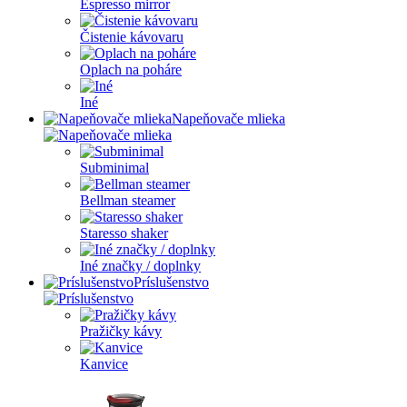
Espresso mirror
Čistenie kávovaru
Oplach na poháre
Iné
Napeňovače mlieka
Subminimal
Bellman steamer
Staresso shaker
Iné značky / doplnky
Príslušenstvo
Pražičky kávy
Kanvice