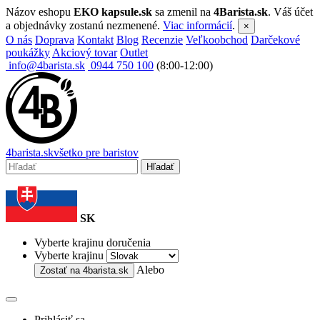
Názov eshopu
EKO kapsule.sk
sa zmenil na
4Barista.sk
. Váš účet
a objednávky zostanú nezmenené.
Viac informácií
.
×
O nás
Doprava
Kontakt
Blog
Recenzie
Veľkoobchod
Darčekové
poukážky
Akciový tovar
Outlet
info@4barista.sk
0944 750 100
(8:00-12:00)
4
barista
.sk
všetko pre baristov
Hľadať
SK
Vyberte krajinu doručenia
Vyberte krajinu
Alebo
Zostať na
4barista.sk
Prihlásiť sa