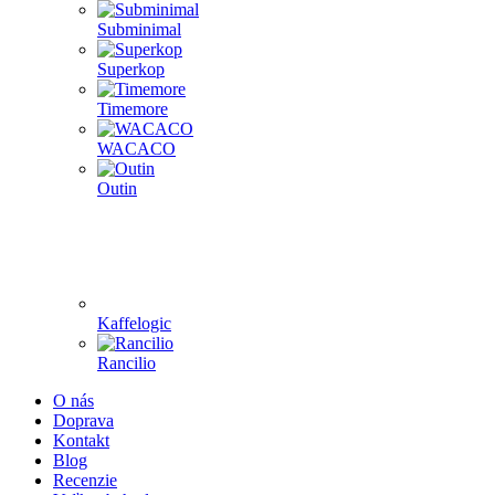
Subminimal
Superkop
Timemore
WACACO
Outin
Kaffelogic
Rancilio
O nás
Doprava
Kontakt
Blog
Recenzie