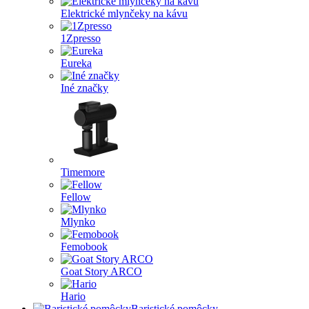
Elektrické mlynčeky na kávu
1Zpresso
Eureka
Iné značky
Timemore
Fellow
Mlynko
Femobook
Goat Story ARCO
Hario
Baristické pomôcky