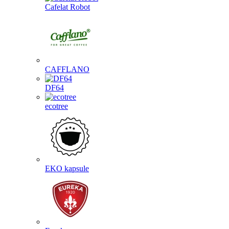
Cafelat Robot
CAFFLANO
DF64
ecotree
EKO kapsule