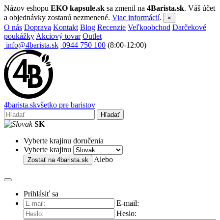
Názov eshopu
EKO kapsule.sk
sa zmenil na
4Barista.sk
. Váš účet
a objednávky zostanú nezmenené.
Viac informácií
.
×
O nás
Doprava
Kontakt
Blog
Recenzie
Veľkoobchod
Darčekové
poukážky
Akciový tovar
Outlet
info@4barista.sk
0944 750 100
(8:00-12:00)
4
barista
.sk
všetko pre baristov
Hľadať
SK
Vyberte krajinu doručenia
Vyberte krajinu
Alebo
Zostať na
4barista.sk
Prihlásiť sa
E-mail:
Heslo: