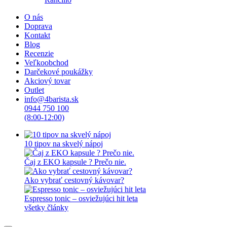
O nás
Doprava
Kontakt
Blog
Recenzie
Veľkoobchod
Darčekové poukážky
Akciový tovar
Outlet
info@4barista.sk
0944 750 100
(8:00-12:00)
10 tipov na skvelý nápoj
Čaj z EKO kapsule ? Prečo nie.
Ako vybrať cestovný kávovar?
Espresso tonic – osviežujúci hit leta
všetky články