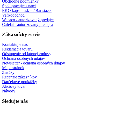
Obchodné podmienky
Spolupracujte s nami
EKO kapsule.sk = 4Barista.sk
Veľkoobchod
Wacaco - autorizovaný predajca
Cafelat - autorizovaný predajca
Zákaznícky servis
Kontaktujte nás
Reklamácia tovaru
Odstúpenie od kúpnej zmluvy
Ochrana osobných údajov
Newsletter - ochrana osobných údajov
Mapa stránok
Značky
Recenzie zákazníkov
Darčekové poukážky
Akciový tovar
Návody
Sledujte nás