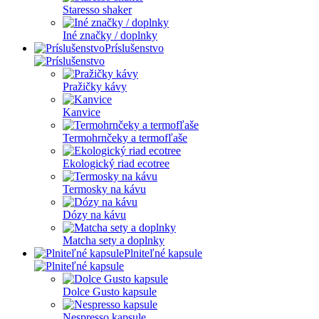
Staresso shaker
Iné značky / doplnky
Príslušenstvo
Pražičky kávy
Kanvice
Termohrnčeky a termofľaše
Ekologický riad ecotree
Termosky na kávu
Dózy na kávu
Matcha sety a doplnky
Plniteľné kapsule
Dolce Gusto kapsule
Nespresso kapsule