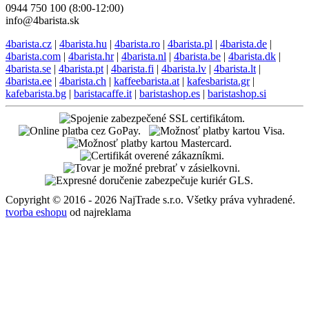
0944 750 100 (8:00-12:00)
info@4barista.sk
4barista.cz
|
4barista.hu
|
4barista.ro
|
4barista.pl
|
4barista.de
|
4barista.com
|
4barista.hr
|
4barista.nl
|
4barista.be
|
4barista.dk
|
4barista.se
|
4barista.pt
|
4barista.fi
|
4barista.lv
|
4barista.lt
|
4barista.ee
|
4barista.ch
|
kaffeebarista.at
|
kafesbarista.gr
|
kafebarista.bg
|
baristacaffe.it
|
baristashop.es
|
baristashop.si
Copyright © 2016 - 2026 NajTrade s.r.o. Všetky práva vyhradené.
tvorba eshopu
od najreklama