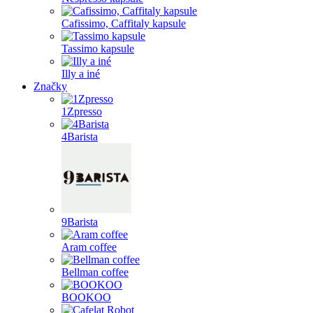
Cafissimo, Caffitaly kapsule
Tassimo kapsule
Illy a iné
Značky
1Zpresso
4Barista
9Barista
Aram coffee
Bellman coffee
BOOKOO