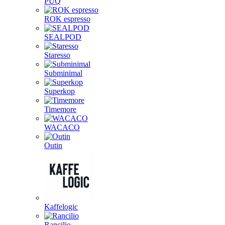
PUQ
ROK espresso
SEALPOD
Staresso
Subminimal
Superkop
Timemore
WACACO
Outin
Kaffelogic
Rancilio