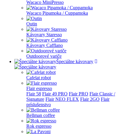
Wacaco MiniPresso
Wacaco Pipamoka / Cuppamoka
Outin
Kávovary Staresso
Kávovary Cafflano
Outdoorové variče
Špeciálne kávovary
Cafelat robot
Flair espresso
Flair 58
Flair 49 PRO
Flair PRO
Flair Classic /
Signature
Flair NEO FLEX
Flair 2GO
Flair
príslušenstvo
Bellman coffee
Rok espresso