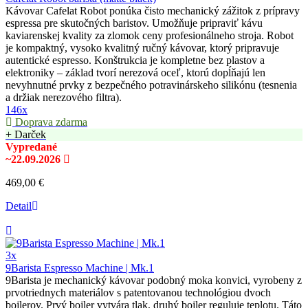
Kávovar Cafelat Robot ponúka čisto mechanický zážitok z prípravy
espressa pre skutočných baristov. Umožňuje pripraviť kávu
kaviarenskej kvality za zlomok ceny profesionálneho stroja. Robot
je kompaktný, vysoko kvalitný ručný kávovar, ktorý pripravuje
autentické espresso. Konštrukcia je kompletne bez plastov a
elektroniky – základ tvorí nerezová oceľ, ktorú dopĺňajú len
nevyhnutné prvky z bezpečného potravinárskeho silikónu (tesnenia
a držiak nerezového filtra).
146x
Doprava zdarma
+ Darček
Vypredané
~22.09.2026
469,00 €
Detail
3x
9Barista Espresso Machine | Mk.1
9Barista je mechanický kávovar podobný moka konvici, vyrobeny z
prvotriednych materiálov s patentovanou technológiou dvoch
bojlerov. Prvý bojler vytvára tlak, druhý bojler reguluje teplotu. Táto