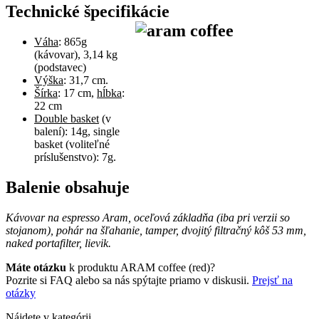
Technické špecifikácie
Váha
: 865g
(kávovar), 3,14 kg
(podstavec)
Výška
: 31,7 cm.
Šírka
: 17 cm,
hĺbka
:
22 cm
Double basket
(v
balení): 14g, single
basket (voliteľné
príslušenstvo): 7g.
Balenie obsahuje
Kávovar na espresso Aram, oceľová základňa (iba pri verzii so
stojanom), pohár na šľahanie, tamper, dvojitý filtračný kôš 53 mm,
naked portafilter, lievik.
Máte otázku
k produktu ARAM coffee (red)?
Pozrite si FAQ alebo sa nás spýtajte priamo v diskusii.
Prejsť na
otázky
Nájdete v kategórii