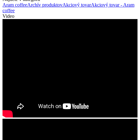
Aram coffee
Archív produktov
Akciový tovar
Akciový tovar - Aram
coffee
Video