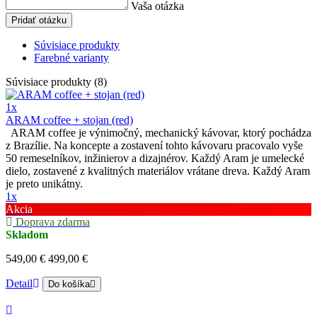
Vaša otázka
Pridať otázku
Súvisiace produkty
Farebné varianty
Súvisiace produkty (8)
1x
ARAM coffee + stojan (red)
ARAM coffee je výnimočný, mechanický kávovar, ktorý pochádza
z Brazílie. Na koncepte a zostavení tohto kávovaru pracovalo vyše
50 remeselníkov, inžinierov a dizajnérov. Každý Aram je umelecké
dielo, zostavené z kvalitných materiálov vrátane dreva. Každý Aram
je preto unikátny.
1x
Akcia
Doprava zdarma
Skladom
549,00 €
499,00 €
Detail
Do košíka