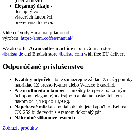
(oceľ a drevo).
Elegantný dizajn
-
dostupný vo
viacerých farebných
prevedeniach dreva.
Video návody + manuál priamo od
výrobcu:
https://aram.coffee/manual/
We also offer
Aram coffee machine
in our German store
4barista.de
and English store
4barista.com
with free EU delivery.
Odporúčané príslušenstvo
Kvalitný mlynček
- to je samozrejme základ. Z našej ponuky
napríklad 1Z presso K-ultra alebo Wacaco Exagrind.
Aram ultimatum tamper
- unikátny tamper s pohodlným
úchopom, elegantným dizajnom a hlavne nastaviteľným
tlakom od 7,4 kg do 13,9 kg.
Napeňovač mlieka
- pokiaľ obľubujete kapučíno, Bellman
CX-25S bude tvoriť s Aramom dokonalý pár.
Náhradné silikónové tesnenia
Zobraziť produkty