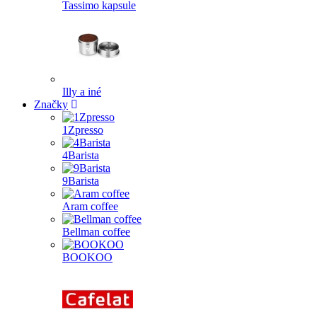
Tassimo kapsule
Illy a iné
Značky
1Zpresso
4Barista
9Barista
Aram coffee
Bellman coffee
BOOKOO