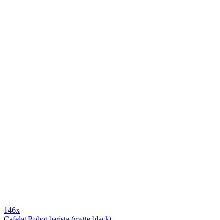
146x
Cafelat Robot barista (matte black)