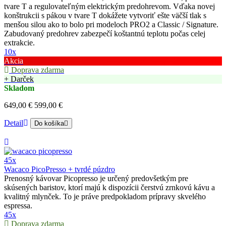
tvare T a regulovateľným elektrickým predohrevom. Vďaka novej
konštrukcii s pákou v tvare T dokážete vytvoriť ešte väčší tlak s
menšou silou ako to bolo pri modeloch PRO2 a Classic / Signature.
Zabudovaný predohrev zabezpečí koštantnú teplotu počas celej
extrakcie.
10x
Akcia
Doprava zdarma
+ Darček
Skladom
649,00 €
599,00 €
Detail
Do košíka
45x
Wacaco PicoPresso + tvrdé púzdro
Prenosný kávovar Picopresso je určený predovšetkým pre
skúsených baristov, ktorí majú k dispozícii čerstvú zrnkovú kávu a
kvalitný mlynček. To je práve predpokladom prípravy skvelého
espressa.
45x
Doprava zdarma