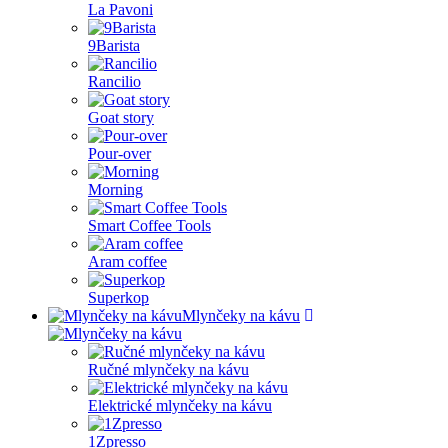
La Pavoni
9Barista
Rancilio
Goat story
Pour-over
Morning
Smart Coffee Tools
Aram coffee
Superkop
Mlynčeky na kávu
Ručné mlynčeky na kávu
Elektrické mlynčeky na kávu
1Zpresso