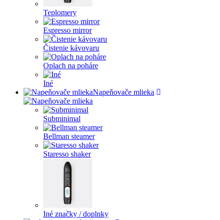
Teplomery
Espresso mirror
Čistenie kávovaru
Oplach na poháre
Iné
Napeňovače mlieka
Subminimal
Bellman steamer
Staresso shaker
Iné značky / doplnky