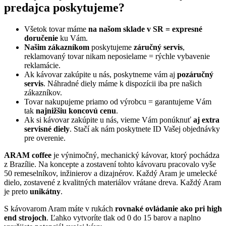
predajca poskytujeme?
Všetok tovar máme
na našom sklade v SR = expresné
doručenie
ku Vám.
Našim zákazníkom
poskytujeme
záručný servis
,
reklamovaný tovar nikam neposielame = rýchle vybavenie
reklamácie.
Ak kávovar zakúpite u nás, poskytneme vám aj
pozáručný
servis
. Náhradné diely máme k dispozícii iba pre našich
zákazníkov.
Tovar nakupujeme priamo od výrobcu = garantujeme Vám
tak
najnižšiu koncovú cenu
.
Ak si kávovar zakúpite u nás, vieme Vám ponúknuť
aj extra
servisné diely
. Stačí ak nám poskytnete ID Vašej objednávky
pre overenie.
ARAM coffee
je výnimočný, mechanický kávovar, ktorý pochádza
z Brazílie. Na koncepte a zostavení tohto kávovaru pracovalo vyše
50 remeselníkov, inžinierov a dizajnérov. Každý Aram je umelecké
dielo, zostavené z kvalitných materiálov vrátane dreva. Každý Aram
je preto
unikátny
.
S kávovarom Aram máte v rukách
rovnaké ovládanie ako pri high
end strojoch
. Ľahko vytvoríte tlak od 0 do 15 barov a naplno