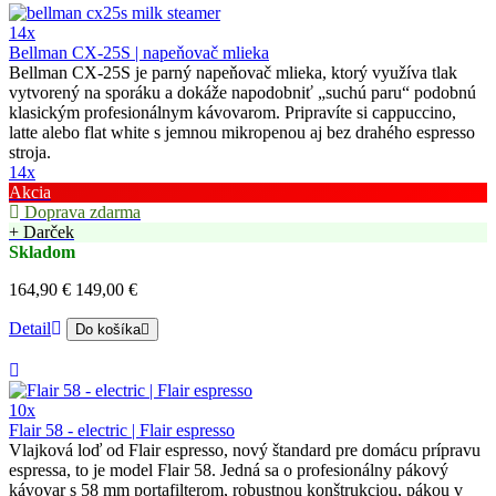
14x
Bellman CX-25S | napeňovač mlieka
Bellman CX-25S je parný napeňovač mlieka, ktorý využíva tlak
vytvorený na sporáku a dokáže napodobniť „suchú paru“ podobnú
klasickým profesionálnym kávovarom. Pripravíte si cappuccino,
latte alebo flat white s jemnou mikropenou aj bez drahého espresso
stroja.
14x
Akcia
Doprava zdarma
+ Darček
Skladom
164,90 €
149,00 €
Detail
Do košíka
10x
Flair 58 - electric | Flair espresso
Vlajková loď od Flair espresso, nový štandard pre domácu prípravu
espressa, to je model Flair 58. Jedná sa o profesionálny pákový
kávovar s 58 mm portafilterom, robustnou konštrukciou, pákou v