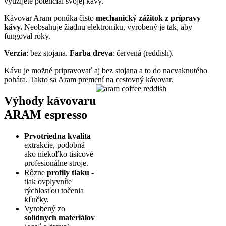
využijete potenciál svojej kávy.
Kávovar Aram ponúka čisto
mechanický zážitok z prípravy
kávy.
Neobsahuje žiadnu elektroniku, vyrobený je tak, aby
fungoval roky.
Verzia
: bez stojana.
Farba dreva
: červená (reddish).
Kávu je možné pripravovať aj bez stojana a to do nacvaknutého
pohára. Takto sa Aram premení na cestovný kávovar.
Výhody kávovaru
ARAM espresso
Prvotriedna kvalita
extrakcie, podobná
ako niekoľko tisícové
profesionálne stroje.
Rôzne
profily tlaku
-
tlak ovplyvníte
rýchlosťou točenia
kľučky.
Vyrobený zo
solídnych materiálov