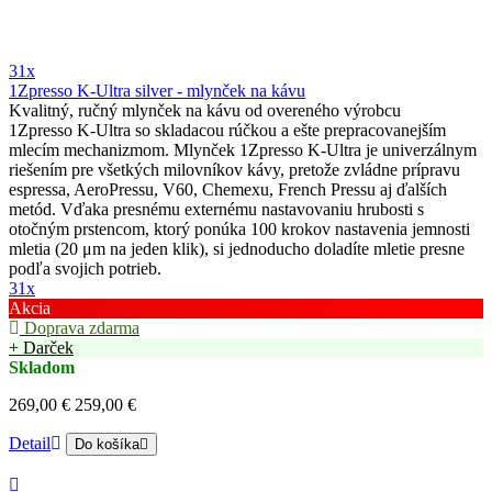
31x
1Zpresso K-Ultra silver - mlynček na kávu
Kvalitný, ručný mlynček na kávu od overeného výrobcu
1Zpresso K-Ultra so skladacou rúčkou a ešte prepracovanejším
mlecím mechanizmom. Mlynček 1Zpresso K-Ultra je univerzálnym
riešením pre všetkých milovníkov kávy, pretože zvládne prípravu
espressa, AeroPressu, V60, Chemexu, French Pressu aj ďalších
metód. Vďaka presnému externému nastavovaniu hrubosti s
otočným prstencom, ktorý ponúka 100 krokov nastavenia jemnosti
mletia (20 μm na jeden klik), si jednoducho doladíte mletie presne
podľa svojich potrieb.
31x
Akcia
Doprava zdarma
+ Darček
Skladom
269,00 €
259,00 €
Detail
Do košíka