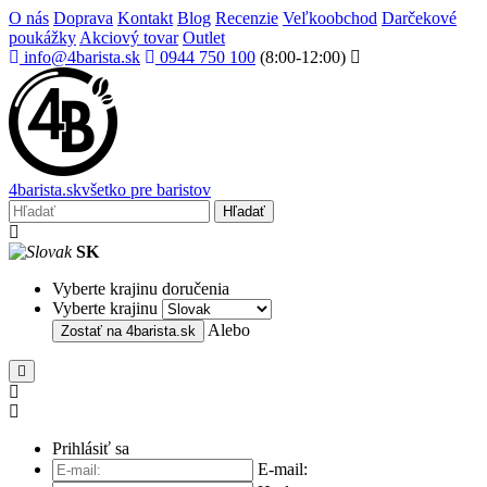
O nás
Doprava
Kontakt
Blog
Recenzie
Veľkoobchod
Darčekové
poukážky
Akciový tovar
Outlet
info@4barista.sk
0944 750 100
(8:00-12:00)
4
barista
.sk
všetko pre baristov
Hľadať
SK
Vyberte krajinu doručenia
Vyberte krajinu
Alebo
Zostať na
4barista.sk
Prihlásiť sa
E-mail: