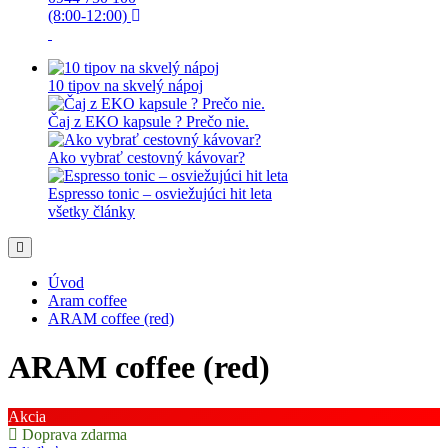
(8:00-12:00)
10 tipov na skvelý nápoj
Čaj z EKO kapsule ? Prečo nie.
Ako vybrať cestovný kávovar?
Espresso tonic – osviežujúci hit leta
všetky články
Úvod
Aram coffee
ARAM coffee (red)
ARAM coffee (red)
Akcia
Doprava zdarma