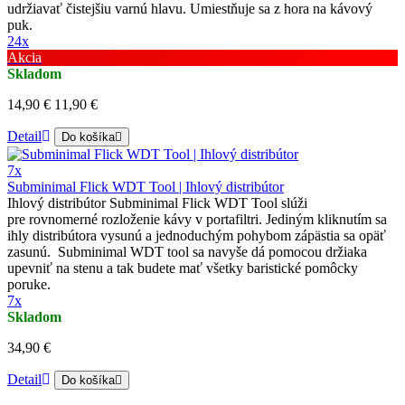
udržiavať čistejšiu varnú hlavu. Umiestňuje sa z hora na kávový
puk.
24x
Akcia
Skladom
14,90 €
11,90 €
Detail
Do košíka
7x
Subminimal Flick WDT Tool | Ihlový distribútor
Ihlový distribútor Subminimal Flick WDT Tool slúži
pre rovnomerné rozloženie kávy v portafiltri. Jediným kliknutím sa
ihly distribútora vysunú a jednoduchým pohybom zápästia sa opäť
zasunú. Subminimal WDT tool sa navyše dá pomocou držiaka
upevniť na stenu a tak budete mať všetky baristické pomôcky
poruke.
7x
Skladom
34,90 €
Detail
Do košíka