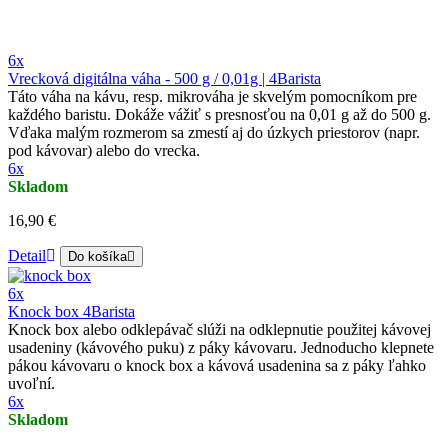
6x
Vrecková digitálna váha - 500 g / 0,01g | 4Barista
Táto váha na kávu, resp. mikrováha je skvelým pomocníkom pre
každého baristu. Dokáže vážiť s presnosťou na 0,01 g až do 500 g.
Vďaka malým rozmerom sa zmestí aj do úzkych priestorov (napr.
pod kávovar) alebo do vrecka.
6x
Skladom
16,90 €
Detail
Do košíka
6x
Knock box 4Barista
Knock box alebo odklepávač slúži na odklepnutie použitej kávovej
usadeniny (kávového puku) z páky kávovaru. Jednoducho klepnete
pákou kávovaru o knock box a kávová usadenina sa z páky ľahko
uvoľní.
6x
Skladom