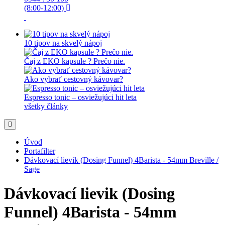
(8:00-12:00)
10 tipov na skvelý nápoj
Čaj z EKO kapsule ? Prečo nie.
Ako vybrať cestovný kávovar?
Espresso tonic – osviežujúci hit leta
všetky články
Úvod
Portafilter
Dávkovací lievik (Dosing Funnel) 4Barista - 54mm Breville /
Sage
Dávkovací lievik (Dosing
Funnel) 4Barista - 54mm