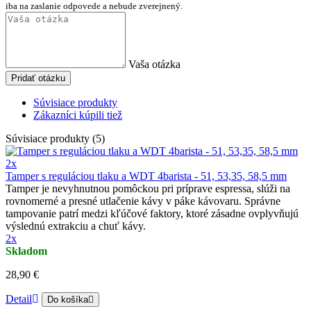
iba na zaslanie odpovede a nebude zverejnený.
Vaša otázka
Pridať otázku
Súvisiace produkty
Zákazníci kúpili tiež
Súvisiace produkty (5)
2x
Tamper s reguláciou tlaku a WDT 4barista - 51, 53,35, 58,5 mm
Tamper je nevyhnutnou pomôckou pri príprave espressa, slúži na
rovnomerné a presné utlačenie kávy v páke kávovaru. Správne
tampovanie patrí medzi kľúčové faktory, ktoré zásadne ovplyvňujú
výslednú extrakciu a chuť kávy.
2x
Skladom
28,90 €
Detail
Do košíka