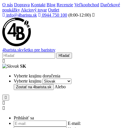
O nás
Doprava
Kontakt
Blog
Recenzie
Veľkoobchod
Darčekové
poukážky
Akciový tovar
Outlet
info@4barista.sk
0944 750 100
(8:00-12:00)
4
barista
.sk
všetko pre baristov
Hľadať
SK
Vyberte krajinu doručenia
Vyberte krajinu
Alebo
Zostať na
4barista.sk
Prihlásiť sa
E-mail: