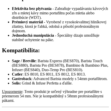
Efektivita bez plytvania
- Zabraňuje vypadávaniu kávových
zŕn a mletej kávy mimo portafiltra počas mletia alebo
distribúcie (WDT).
Prémiový materiál -
Vyrobené z vysokokvalitnej hliníkovej
zliatiny, ktorá je ľahká, odolná a pôsobí profesionálnym
dojmom.
Jednoduchá manipulácia -
Špeciálny dizajn umožňuje
stabilné uchytenie na páke.
Kompatibilita:
Sage / Breville
: Barista Express (BES870), Barista Touch
(BES880), Barista Pro (BES878), Bambino & Bambino Plus,
Infuser (BES840), Duo-Temp Pro (BES810).
Catler
: ES 8010, ES 8011, ES 8012, ES 8013.
Gastroback
: Advanced Barista modely s 54mm portafiltrom.
Solis:
Grind & Infuse Perfetta a ďalšie.
Upozornenie
: Tento produkt je určený výhradne pre portafiltre s
priemerom 54 mm. Nie je kompatibilný s 58mm profesionálnymi
pákami.