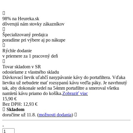
98% na Heureka.sk
dôverujú nám stovky zákazníkov
Špecializovaný predajca
poradíme pri výbere aj po nákupe
Rýchle dodanie
v priemere za 1 pracovný deň
Tovar skladom v SR
odosielame z vlastného skladu
Dávkovací lievik uľahčí nasypávanie kávy do portafiltera. Vďaka
lieviku už nebudete mať rozsypanú kávu veďla páky. Je navrhnutý
tak, aby dokonale sedel na 54mm portafiltre a smeroval všetku
namletú kávu priamo do košíka.
Zobraziť viac
15,90 €
Bez DPH: 12,93 €
Skladom
doručíme už 11.8.
(
možnosti dodania
)
-