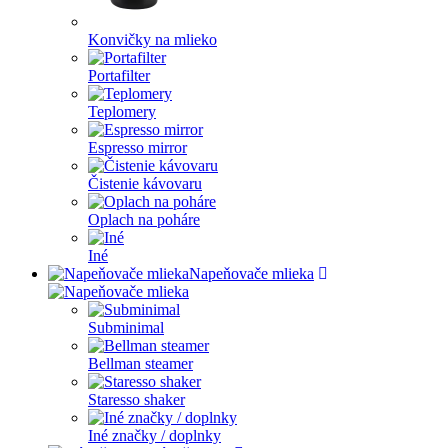
Konvičky na mlieko
Portafilter
Teplomery
Espresso mirror
Čistenie kávovaru
Oplach na poháre
Iné
Napeňovače mlieka
Subminimal
Bellman steamer
Staresso shaker
Iné značky / doplnky