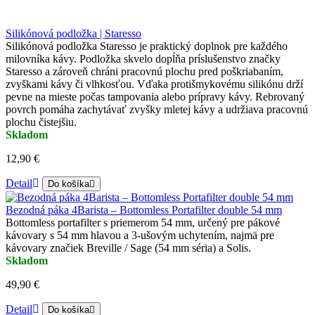
Silikónová podložka | Staresso
Silikónová podložka Staresso je praktický doplnok pre každého
milovníka kávy. Podložka skvelo dopĺňa príslušenstvo značky
Staresso a zároveň chráni pracovnú plochu pred poškriabaním,
zvyškami kávy či vlhkosťou. Vďaka protišmykovému silikónu drží
pevne na mieste počas tampovania alebo prípravy kávy. Rebrovaný
povrch pomáha zachytávať zvyšky mletej kávy a udržiava pracovnú
plochu čistejšiu.
Skladom
12,90 €
Detail
Do košíka
Bezodná páka 4Barista – Bottomless Portafilter double 54 mm
Bottomless portafilter s priemerom 54 mm, určený pre pákové
kávovary s 54 mm hlavou a 3-ušovým uchytením, najmä pre
kávovary značiek Breville / Sage (54 mm séria) a Solis.
Skladom
49,90 €
Detail
Do košíka