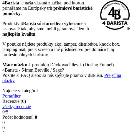
4Barista
je naša vlastná značka, pod ktorou
prinášame na Európsky trh
prémiové baristické
pomôcky
.
Produkty 4Barista sú
starostlivo vyberané
a
testované tak, aby sme mohli garantovať len tú
najlepšiu kvalitu
.
V ponuke nájdete produkty ako: tamper, distribútor, knock box,
tamping mat, puck screen a iné príslušentvo pre domácich aj
profesionálnych baristov.
Máte otázku
k produktu Dávkovací lievik (Dosing Funnel)
4Barista - 54mm Breville / Sage?
Pozrite si FAQ alebo sa nás spýtajte priamo v diskusii.
Prejsť na
otázky
Nájdete v kategórii
Portafilter
Recenzie (0)
všetky recenzie
0/5
Počet hodnotení:
0
0
0