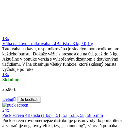
18x
Váha na kávu - mikrováha - 4Barista - 3 kg / 0,1 g
Táto váha na kávu, resp. mikrováha je skvelým pomocníkom pre
každého baristu. Dokáže vážiť s presnosťou na 0,1 g až do 3 kg.
Aktuálne v ponuke verzia s vylepšeným dizajnom a dotykovými
tlačidlami. Váha obsahuje všetky funkcie, ktoré skúsený barista
vyžaduje po ruke.
18x
Skladom
25,90 €
Detail
Do košíka
24x
Puck screen 4Barista (1 ks) – 51, 53, 53.5, 58, 58.5 mm
Puck screen rovnomernejšie distribuuje prísun vody do portafiltera
a zabraňuje negatívny efekt, tzv, „channeling“, zároveň pomáha