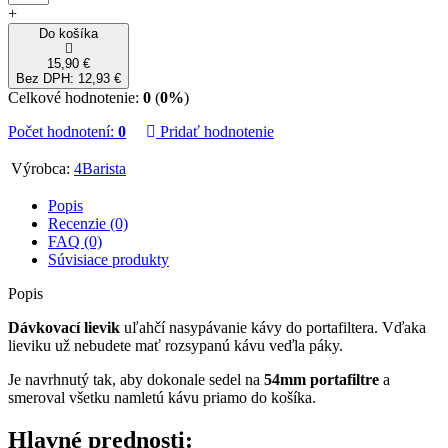
+
Do košíka
15,90 €
Bez DPH: 12,93 €
Celkové hodnotenie:
0
(
0%
)
Počet hodnotení:
0
Pridať hodnotenie
Výrobca:
4Barista
Popis
Recenzie (0)
FAQ (0)
Súvisiace produkty
Popis
Dávkovací lievik
uľahčí nasypávanie kávy do portafiltera. Vďaka
lieviku už nebudete mať rozsypanú kávu veďla páky.
Je navrhnutý tak, aby dokonale sedel na
54mm portafiltre
a
smeroval všetku namletú kávu priamo do košíka.
Hlavné prednosti: