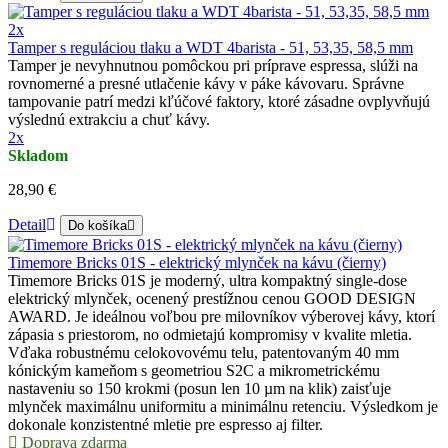
2x
Tamper s reguláciou tlaku a WDT 4barista - 51, 53,35, 58,5 mm
Tamper je nevyhnutnou pomôckou pri príprave espressa, slúži na
rovnomerné a presné utlačenie kávy v páke kávovaru. Správne
tampovanie patrí medzi kľúčové faktory, ktoré zásadne ovplyvňujú
výslednú extrakciu a chuť kávy.
2x
Skladom
28,90 €
Detail
Do košíka
Timemore Bricks 01S - elektrický mlynček na kávu (čierny)
Timemore Bricks 01S je moderný, ultra kompaktný single-dose
elektrický mlynček, ocenený prestížnou cenou GOOD DESIGN
AWARD. Je ideálnou voľbou pre milovníkov výberovej kávy, ktorí
zápasia s priestorom, no odmietajú kompromisy v kvalite mletia.
Vďaka robustnému celokovovému telu, patentovaným 40 mm
kónickým kameňom s geometriou S2C a mikrometrickému
nastaveniu so 150 krokmi (posun len 10 µm na klik) zaisťuje
mlynček maximálnu uniformitu a minimálnu retenciu. Výsledkom je
dokonale konzistentné mletie pre espresso aj filter.
Doprava zdarma