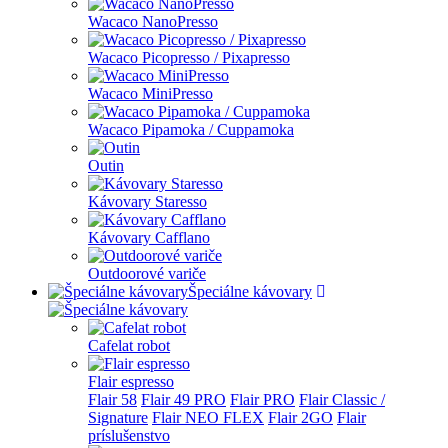
Wacaco NanoPresso
Wacaco Picopresso / Pixapresso
Wacaco MiniPresso
Wacaco Pipamoka / Cuppamoka
Outin
Kávovary Staresso
Kávovary Cafflano
Outdoorové variče
Špeciálne kávovary
Cafelat robot
Flair espresso
Flair 58
Flair 49 PRO
Flair PRO
Flair Classic /
Signature
Flair NEO FLEX
Flair 2GO
Flair
príslušenstvo