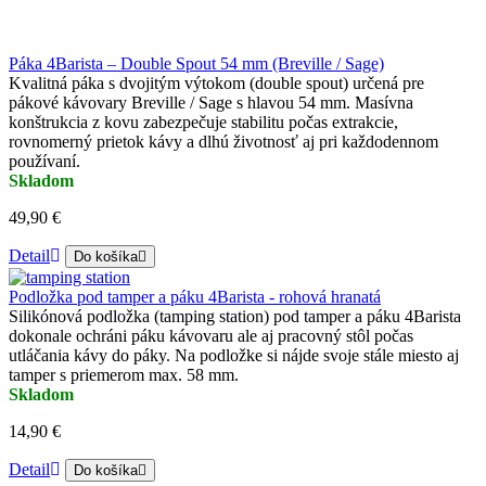
Páka 4Barista – Double Spout 54 mm (Breville / Sage)
Kvalitná páka s dvojitým výtokom (double spout) určená pre
pákové kávovary Breville / Sage s hlavou 54 mm. Masívna
konštrukcia z kovu zabezpečuje stabilitu počas extrakcie,
rovnomerný prietok kávy a dlhú životnosť aj pri každodennom
používaní.
Skladom
49,90 €
Detail
Do košíka
Podložka pod tamper a páku 4Barista - rohová hranatá
Silikónová podložka (tamping station) pod tamper a páku 4Barista
dokonale ochráni páku kávovaru ale aj pracovný stôl počas
utláčania kávy do páky. Na podložke si nájde svoje stále miesto aj
tamper s priemerom max. 58 mm.
Skladom
14,90 €
Detail
Do košíka