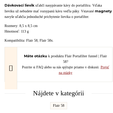
Dávkovací lievik
uľahčí nasypávanie kávy do portafiltra. Vďaka
magnety
lieviku už nebudete mať rozsypanú kávu veďla páky. Vstavané
navyše uľahčia jednoduché prichytenie lievika o portafilter.
Rozmery: 8,5 x 8,5 cm
Hmotnosť: 113 g
Kompatibilita: Flair 58, Flair 58x.
Máte otázku
k produktu Flair Portafilter funnel | Flair
58?
Pozrite si FAQ alebo sa nás spýtajte priamo v diskusii.
Prejsť
na otázky
Nájdete v kategórii
Flair 58