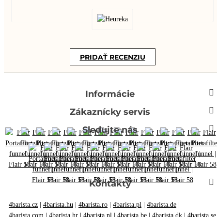
PRIDAŤ RECENZIU
Informácie
Zákaznícky servis
Sledujte nás
Kontakty
4barista.cz
|
4barista.hu
|
4barista.ro
|
4barista.pl
|
4barista.de
|
4barista.com
|
4barista.hr
|
4barista.nl
|
4barista.be
|
4barista.dk
|
4barista.se