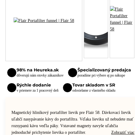
98% na Heureka.sk
Špecializovaný predajca
dôverujú nám stovky zákazníkov
poradíme pri výbere aj po nákupe
Rýchle dodanie
Tovar skladom v SR
v priemere za 1 pracovný deň
odosielame z vlastného skladu
Magnetický hliníkový portafilter lievik pre Flair 58. Dávkovací lievik
uľahčí nasypávanie kávy do portafiltra. Vďaka lieviku už nebudete mať
rozsypanú kávu veďla páky. Vstavané magnety navyše uľahčia
jednoduché prichytenie lievika o portafilter.
Zobraziť viac