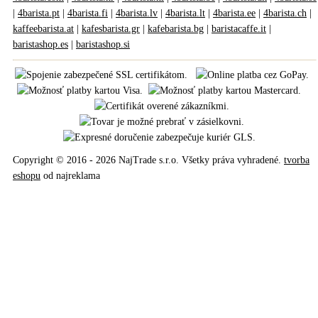
|
4barista.pt
|
4barista.fi
|
4barista.lv
|
4barista.lt
|
4barista.ee
|
4barista.ch
|
kaffeebarista.at
|
kafesbarista.gr
|
kafebarista.bg
|
baristacaffe.it
|
baristashop.es
|
baristashop.si
Copyright © 2016 - 2026 NajTrade s.r.o. Všetky práva vyhradené.
tvorba
eshopu
od najreklama