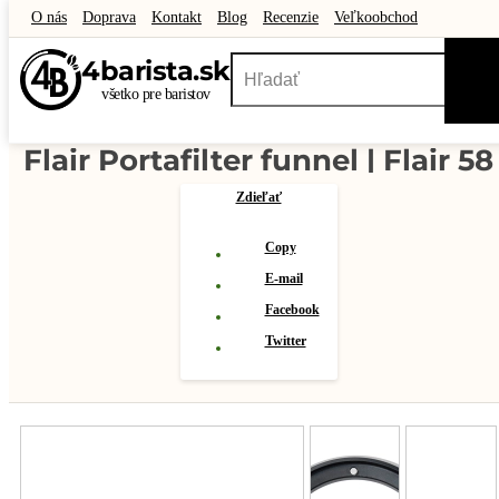
O nás
Doprava
Kontakt
Blog
Recenzie
Veľkoobchod
Darčekové poukážky
Akciový tovar
Outlet
4
barista
.sk
všetko pre baristov
Flair Portafilter funnel | Flair 58
Zdieľať
Copy
E-mail
Facebook
Twitter