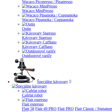
Wacaco Picopresso / Pixapresso
Wacaco MiniPresso
Wacaco Pipamoka / Cuppamoka
Outin
Kávovary Staresso
Kávovary Cafflano
Outdoorové variče
Špeciálne kávovary
Cafelat robot
Flair espresso
Flair 58
Flair 49 PRO
Flair PRO
Flair Classic / Signatur