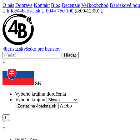
O nás
Doprava
Kontakt
Blog
Recenzie
Veľkoobchod
Darčekové po
info@4barista.sk
0944 750 100
(8:00-12:00)
4
barista
.sk
všetko pre baristov
Hľadať
SK
Vyberte krajinu doručenia
Vyberte krajinu
Alebo
Zostať na
4barista.sk
Prihlásiť sa