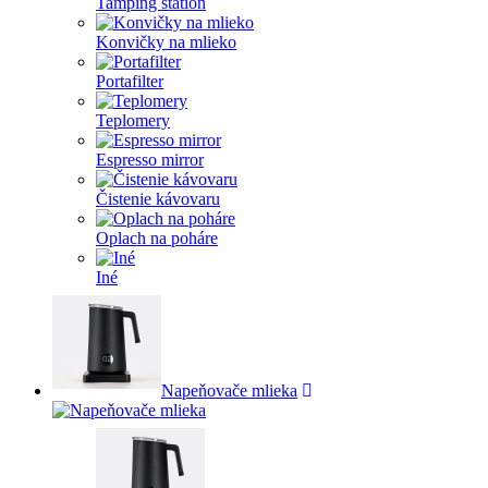
Tamping station
Konvičky na mlieko
Portafilter
Teplomery
Espresso mirror
Čistenie kávovaru
Oplach na poháre
Iné
Napeňovače mlieka