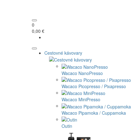
0
0,00 €
Cestovné kávovary
Wacaco NanoPresso
Wacaco Picopresso / Pixapresso
Wacaco MiniPresso
Wacaco Pipamoka / Cuppamoka
Outin