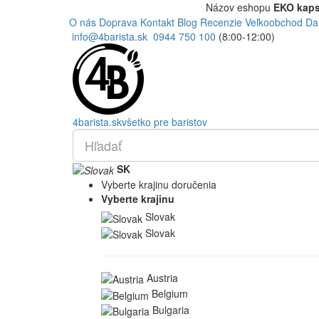
Názov eshopu
EKO kaps
O nás
Doprava
Kontakt
Blog
Recenzie
Veľkoobchod
Da
info@4barista.sk
0944 750 100
(8:00-12:00)
4
barista
.sk
všetko pre baristov
SK
Vyberte krajinu doručenia
Vyberte krajinu
Slovak
Slovak
Austria
Belgium
Bulgaria