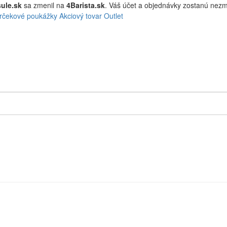
ule.sk
sa zmenil na
4Barista.sk
. Váš účet a objednávky zostanú ne
rčekové poukážky
Akciový tovar
Outlet