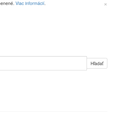
×
zmenené.
Viac informácií
.
Hľadať