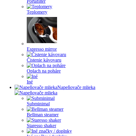
Portafilter
Teplomery
Espresso mirror
Čistenie kávovaru
Oplach na poháre
Iné
Napeňovače mlieka
Subminimal
Bellman steamer
Staresso shaker