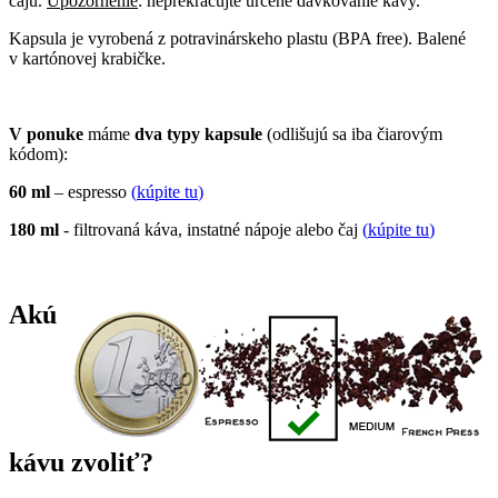
čaju.
Upozornenie
: neprekračujte určené dávkovanie kávy.
Kapsula je vyrobená z potravinárskeho plastu (BPA free). Balené
v kartónovej krabičke.
V ponuke
máme
dva typy kapsule
(odlišujú sa iba čiarovým
kódom):
60 ml
– espresso
(
kúpite tu
)
180 ml
- filtrovaná káva, instatné nápoje alebo čaj
(
kúpite tu
)
Akú
kávu zvoliť?