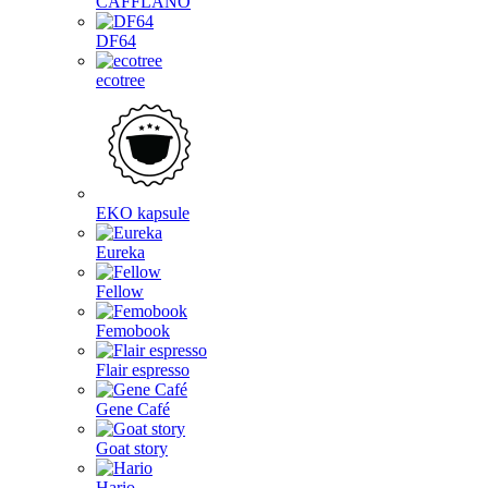
CAFFLANO
DF64
ecotree
EKO kapsule
Eureka
Fellow
Femobook
Flair espresso
Gene Café
Goat story
Hario