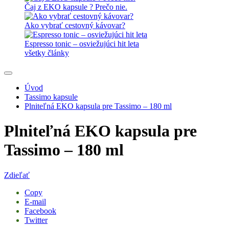
Čaj z EKO kapsule ? Prečo nie.
Ako vybrať cestovný kávovar?
Espresso tonic – osviežujúci hit leta
všetky články
Úvod
Tassimo kapsule
Plniteľná EKO kapsula pre Tassimo – 180 ml
Plniteľná EKO kapsula pre
Tassimo – 180 ml
Zdieľať
Copy
E-mail
Facebook
Twitter