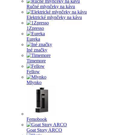
Ručné mlynčeky na kávu
Elektrické mlynčeky na kávu
1Zpresso
Eureka
Iné značky
Timemore
Fellow
Mlynko
Femobook
Goat Story ARCO