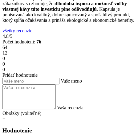
zákazníkov sa zhoduje, že
dlhodobá úspora a možnosť voľby
vlastnej kávy túto investíciu plne odôvodňujú
. Kapsula je
popisovaná ako kvalitný, dobre spracovaný a spoľahlivý produkt,
ktorý spĺňa očakávania a prináša ekologické a ekonomické benefity.
všetky recenzie
4.8/5
Počet hodnotení:
76
64
12
0
0
0
Pridať hodnotenie
Vaše meno
Vaša recenzia
Obrázky (voliteľné)
+
Hodnotenie