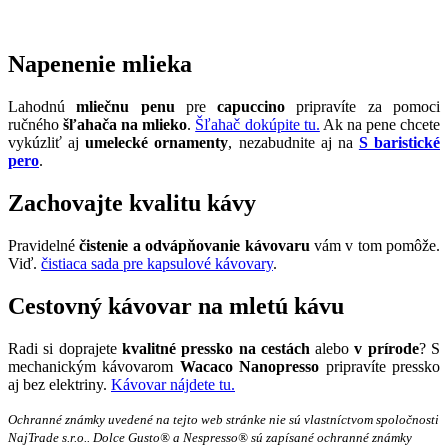
Napenenie mlieka
Lahodnú
mliečnu penu
pre
capuccino
pripravíte za pomoci
ručného
šľahača na mlieko
.
Šľahač dokúpite tu.
Ak na pene chcete
vykúzliť aj
umelecké ornamenty
, nezabudnite aj na
S
baristické
pero
.
Zachovajte kvalitu kávy
Pravidelné
čistenie a odvápňovanie kávovaru
vám v tom pomôže.
Viď.
čistiaca sada pre kapsulové kávovary
.
Cestovný kávovar na mletú kávu
Radi si doprajete
kvalitné pressko na cestách
alebo
v prírode
? S
mechanickým kávovarom
Wacaco Nanopresso
pripravíte pressko
aj bez elektriny.
Kávovar nájdete tu.
Ochranné známky uvedené na tejto web stránke nie sú vlastníctvom spoločnosti
NajTrade s.r.o.. Dolce Gusto® a Nespresso® sú zapísané ochranné známky