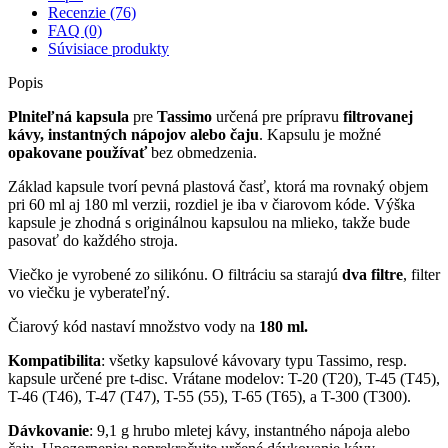
Recenzie (76)
FAQ (0)
Súvisiace produkty
Popis
Plniteľná kapsula
pre
Tassimo
určená pre prípravu
filtrovanej
kávy, instantných nápojov alebo čaju
. Kapsulu je možné
opakovane používať
bez obmedzenia.
Základ kapsule tvorí pevná plastová časť, ktorá ma rovnaký objem
pri 60 ml aj 180 ml verzii, rozdiel je iba v čiarovom kóde. Výška
kapsule je zhodná s originálnou kapsulou na mlieko, takže bude
pasovať do každého stroja.
Viečko je vyrobené zo silikónu. O filtráciu sa starajú
dva filtre
, filter
vo viečku je vyberateľný.
Čiarový kód nastaví množstvo vody na
180 ml.
Kompatibilita
: všetky kapsulové kávovary typu Tassimo, resp.
kapsule určené pre t-disc. Vrátane modelov: T-20 (T20), T-45 (T45),
T-46 (T46), T-47 (T47), T-55 (55), T-65 (T65), a T-300 (T300).
Dávkovanie
: 9,1 g hrubo mletej kávy, instantného nápoja alebo