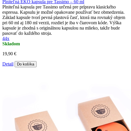
Plniteľná EKO kapsula pre Tassimo – 60 ml
Plniteľná kapsula pre Tassimo určená pre prípravu klasického
espressa. Kapsulu je možné opakovane používať bez obmedzenia.
Základ kapsule tvorí pevná plastová časť, ktorá ma rovnaký objem
pri 60 ml aj 180 ml verzii, rozdiel je iba v čiarovom kóde. Výška
kapsule je zhodná s originálnou kapsulou na mlieko, takže bude
pasovať do každého stroja.
44x
Skladom
19,90 €
Detail
Do košíka