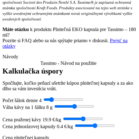
spoločnosti Societé des Produits Nestlé S.A. Tassimo® je zapísaná ochranná
známka spoločnosti Kraft Foods. Produkty asociované na tejto web stránke s
vyššie uvedenými ochrannými známkami niesú originálnymi výrobkami vyššie
uvedených spoločností.
Máte otázku
k produktu Plniteľná EKO kapsula pre Tassimo – 180
ml?
Pozrite si FAQ alebo sa nás spýtajte priamo v diskusii.
Prejsť na
otázky
Návody
Tassimo - Návod na použitie
Kalkulačka úspory
Spočítajte, koľko peňazí ušetríte kúpou plniteľnej kapsuly a za ako
dlho sa vám investícia vráti.
Počet šálok denne
4
Váha kávy na 1 šálku
8 g
Cena praženej kávy
19.9 €/kg
Cena jednorázovej kapsuly
0.4 €/kg
Cena plniteľnej kapsuly