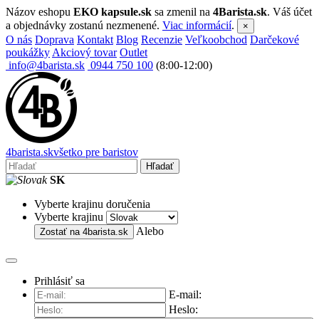
Názov eshopu
EKO kapsule.sk
sa zmenil na
4Barista.sk
. Váš účet
a objednávky zostanú nezmenené.
Viac informácií
.
×
O nás
Doprava
Kontakt
Blog
Recenzie
Veľkoobchod
Darčekové
poukážky
Akciový tovar
Outlet
info@4barista.sk
0944 750 100
(8:00-12:00)
4
barista
.sk
všetko pre baristov
Hľadať
SK
Vyberte krajinu doručenia
Vyberte krajinu
Alebo
Zostať na
4barista.sk
Prihlásiť sa
E-mail:
Heslo: