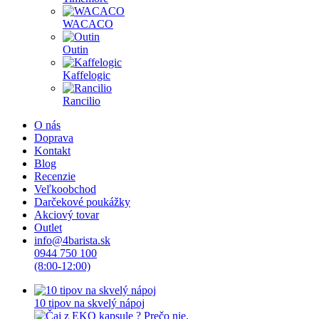
WACACO
Outin
Kaffelogic
Rancilio
O nás
Doprava
Kontakt
Blog
Recenzie
Veľkoobchod
Darčekové poukážky
Akciový tovar
Outlet
info@4barista.sk
0944 750 100
(8:00-12:00)
10 tipov na skvelý nápoj