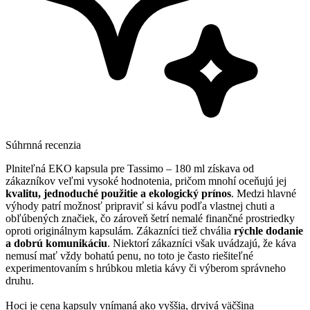
Súhrnná recenzia
Plniteľná EKO kapsula pre Tassimo – 180 ml získava od
zákazníkov veľmi vysoké hodnotenia, pričom mnohí oceňujú jej
kvalitu, jednoduché použitie a ekologický prínos
. Medzi hlavné
výhody patrí možnosť pripraviť si kávu podľa vlastnej chuti a
obľúbených značiek, čo zároveň šetrí nemalé finančné prostriedky
oproti originálnym kapsulám. Zákazníci tiež chvália
rýchle dodanie
a dobrú komunikáciu
. Niektorí zákazníci však uvádzajú, že káva
nemusí mať vždy bohatú penu, no toto je často riešiteľné
experimentovaním s hrúbkou mletia kávy či výberom správneho
druhu.
Hoci je cena kapsuly vnímaná ako vyššia, drvivá väčšina