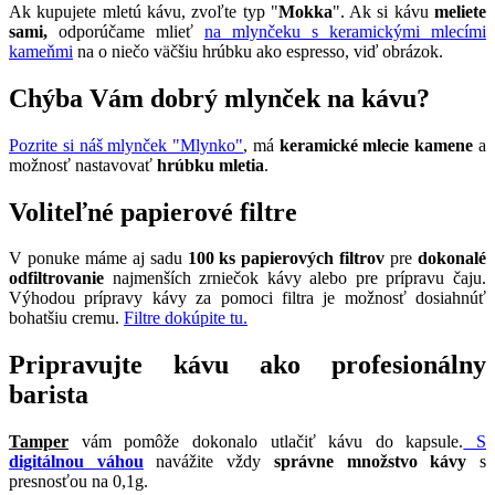
Ak kupujete mletú kávu, zvoľte typ "
Mokka
". Ak si kávu
meliete
sami,
odporúčame mlieť
na mlynčeku s keramickými mlecími
kameňmi
na o niečo väčšiu hrúbku ako espresso, viď obrázok.
Chýba Vám dobrý mlynček na kávu?
Pozrite si náš mlynček "Mlynko"
, má
keramické mlecie kamene
a
možnosť nastavovať
hrúbku mletia
.
Voliteľné papierové filtre
V ponuke máme aj sadu
100 ks papierových filtrov
pre
dokonalé
odfiltrovanie
najmenších zrniečok kávy alebo pre prípravu čaju.
Výhodou prípravy kávy za pomoci filtra je možnosť dosiahnúť
bohatšiu cremu.
Filtre dokúpite tu.
Pripravujte kávu ako profesionálny
barista
Tamper
vám pomôže dokonalo utlačiť kávu do kapsule.
S
digitálnou váhou
navážite vždy
správne množstvo kávy
s
presnosťou na 0,1g.