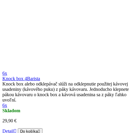
6x
Knock box 4Barista
Knock box alebo odklepávač slúži na odklepnutie použitej kávovej
usadeniny (kávového puku) z páky kávovaru. Jednoducho klepnete
pákou kávovaru o knock box a kávová usadenina sa z páky ľahko
uvoľní.
6x
Skladom
29,90 €
Detail
Do košíka