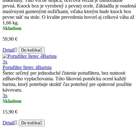
usadeniny. Táto voľne stojaca, oceľova verzia je mimoriadne
pevná. Knock box je vyrobený z pevnej ocele. Základňa je osadená
masívnymi gumenými nožičkami, vďaka ktorým bude knock box
pevne stáť na stole. O kvalite prevedenia hovorí aj celková váha až
1,66 kg.
Skladom
59,90 €
Detail
Do košíka
3x
Portafilter štetec 4Barista
Štetec určený pre jednoduché čistenie portafiltera, bez nutnosti
zdĺhavého vyplachovania. Túto šikovnú pomôcku ocení každý
barista, ktorý potrebuje skrátiť čas potrebný pre opätovné použitie
kávovaru.
3x
Skladom
15,90 €
Detail
Do košíka