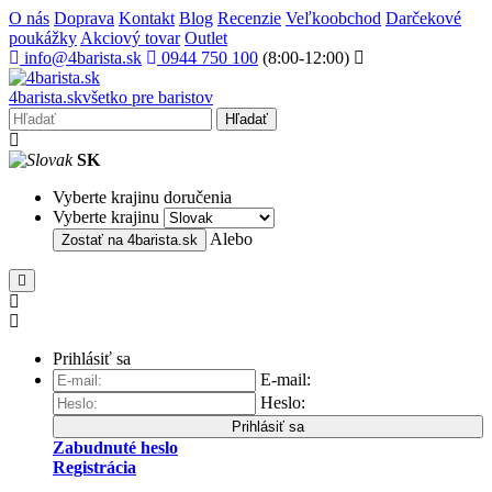
O nás
Doprava
Kontakt
Blog
Recenzie
Veľkoobchod
Darčekové
poukážky
Akciový tovar
Outlet
info@4barista.sk
0944 750 100
(8:00-12:00)
4
barista
.sk
všetko pre baristov
Hľadať
SK
Vyberte krajinu doručenia
Vyberte krajinu
Alebo
Zostať na
4barista.sk
Prihlásiť sa
E-mail:
Heslo:
Prihlásiť sa
Zabudnuté heslo
Registrácia