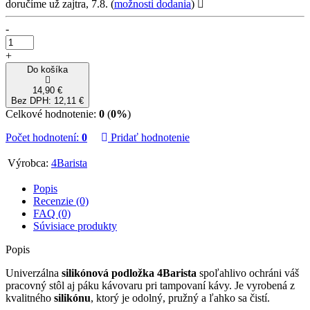
doručíme už zajtra, 7.8.
(
možnosti dodania
)
-
+
Do košíka
14,90 €
Bez DPH: 12,11 €
Celkové hodnotenie:
0
(
0%
)
Počet hodnotení:
0
Pridať hodnotenie
Výrobca:
4Barista
Popis
Recenzie (0)
FAQ (0)
Súvisiace produkty
Popis
Univerzálna
silikónová podložka 4Barista
spoľahlivo ochráni váš
pracovný stôl aj páku kávovaru pri tampovaní kávy. Je vyrobená z
kvalitného
silikónu
, ktorý je odolný, pružný a ľahko sa čistí.