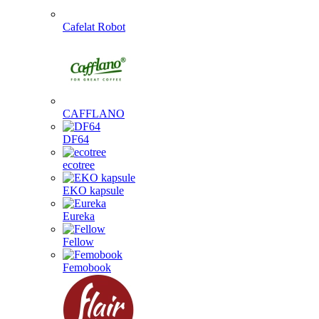
Cafelat Robot
CAFFLANO
DF64
ecotree
EKO kapsule
Eureka
Fellow
Femobook