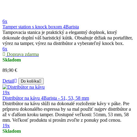
6x
Tamper station s knock boxom 4Barista
Tampovacia stanica je praktický a elegantný doplnok, ktorý
dokonale doplní váš baristický kútik. Obsahuje držiak na portafilter,
výrez na tamper, výrez na distribútor a vyberateľný knock box.
6x
Doprava zdarma
Skladom
89,90 €
Detail
Do košíka
19x
Distribútor na kávu 4Barista - 51, 53, 58 mm
Distribútor na kávu slúži na dokonalé rozloženie kávy v páke. Pre
prípravu dokonalého espressa by sa mal použiť najprv distribútor a
až v ďalšom kroku tamper. Dostupné veľkosti: 51mm, 53 mm, 58
mm. Veľkosť produktu si prosím zvoľte z ponuky pod cenou.
19x
Skladom