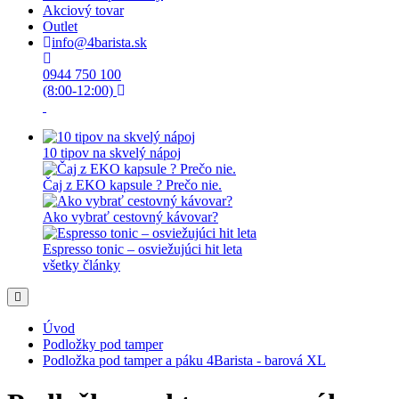
Akciový tovar
Outlet
info@4barista.sk
0944 750 100
(8:00-12:00)
10 tipov na skvelý nápoj
Čaj z EKO kapsule ? Prečo nie.
Ako vybrať cestovný kávovar?
Espresso tonic – osviežujúci hit leta
všetky články
Úvod
Podložky pod tamper
Podložka pod tamper a páku 4Barista - barová XL