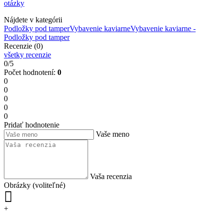
otázky
Nájdete v kategórii
Podložky pod tamper
Vybavenie kaviarne
Vybavenie kaviarne -
Podložky pod tamper
Recenzie (0)
všetky recenzie
0/5
Počet hodnotení:
0
0
0
0
0
0
Pridať hodnotenie
Vaše meno
Vaša recenzia
Obrázky (voliteľné)
+