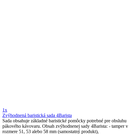
1x
Zvýhodnená baristická sada 4Barista
Sada obsahuje základné baristické pomôcky potrebné pre obsluhu
pákového kávovaru. Obsah zvýhodnenej sady 4Barista: - tamper v
rozmere 51, 53 alebo 58 mm (samostatný produkt),