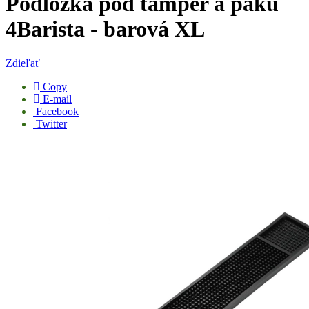
Podložka pod tamper a páku
4Barista - barová XL
Zdieľať
Copy
E-mail
Facebook
Twitter