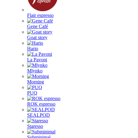
Flair espresso
Gene Café
Goat story
Hario
La Pavoni
Mlynko
Morning
PUQ
ROK espresso
SEALPOD
Staresso
Subminimal