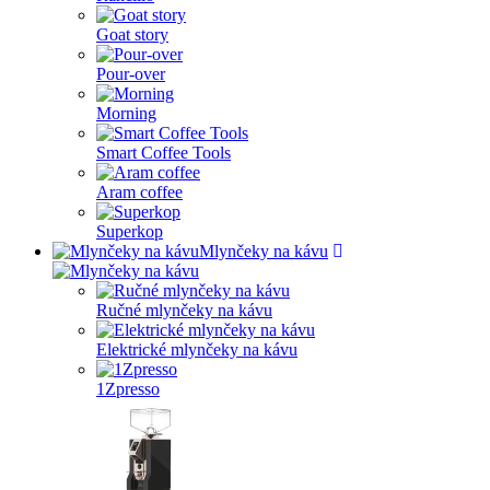
Goat story
Pour-over
Morning
Smart Coffee Tools
Aram coffee
Superkop
Mlynčeky na kávu
Ručné mlynčeky na kávu
Elektrické mlynčeky na kávu
1Zpresso