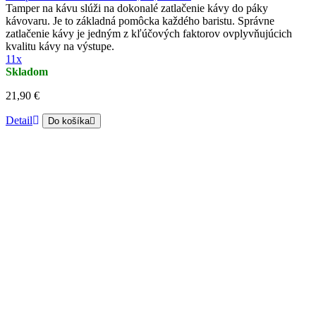
Tamper na kávu slúži na dokonalé zatlačenie kávy do páky
kávovaru. Je to základná pomôcka každého baristu. Správne
zatlačenie kávy je jedným z kľúčových faktorov ovplyvňujúcich
kvalitu kávy na výstupe.
11x
Skladom
21,90 €
Detail
Do košíka