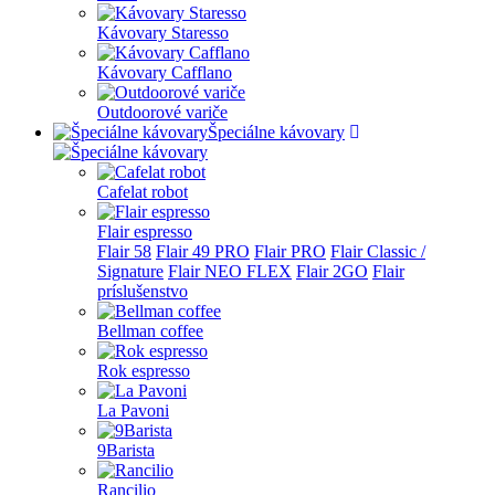
Kávovary Staresso
Kávovary Cafflano
Outdoorové variče
Špeciálne kávovary
Cafelat robot
Flair espresso
Flair 58
Flair 49 PRO
Flair PRO
Flair Classic /
Signature
Flair NEO FLEX
Flair 2GO
Flair
príslušenstvo
Bellman coffee
Rok espresso
La Pavoni
9Barista
Rancilio