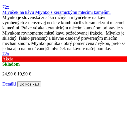
72x
Mlynček na kávu Mlynko s keramickými mlecími kameňmi
Mlynko je slovenská značka ručných mlynčekov na kávu
vyrobených z nerezovej ocele v kombinácii s keramickými mlecími
kameňmi. Práve vďaka keramickým mlecím kameňom pripravíte s
Mlynkom rovnomerne mletú kávu požadovanej frakcie. Mlynko je
skladný, ľahko prenosný a hlavne osadený prevereným mlecím
mechanizmom. Mlynko ponúka dobrý pomer cena / výkon, preto sa
jedná aj o najpredávanejší mlynček na kávu v našej ponuke.
72x
Akcia
Skladom
24,90 €
19,90 €
Detail
Do košíka