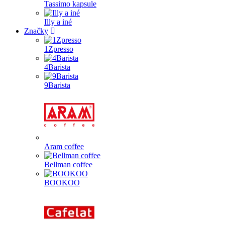
Tassimo kapsule
Illy a iné
Značky
1Zpresso
4Barista
9Barista
Aram coffee
Bellman coffee
BOOKOO