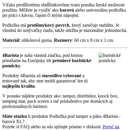
Vďaka predĺženému obdĺžnikovému tvaru ponúka široké možnosti
použitia. Môžete ju využiť ako
barovú
alebo univerzálnu podložku
pri práci s kávou, čajom či inými nápojmi.
Podložka má
protišmykový povrch
, ktorý zaručuje stabilitu. Je
vhodná do umývačky riadu, takže údržba je maximálne jednoduchá.
Materiál
: silikónová guma.
Rozmery
: 60 cm x 8 cm x 1 cm.
4Barista
je naša vlastná značka, pod ktorou
prinášame na Európsky trh
prémiové baristické
pomôcky
.
Produkty 4Barista sú
starostlivo vyberané
a
testované tak, aby sme mohli garantovať len tú
najlepšiu kvalitu
.
V ponuke nájdete produkty ako: tamper, distribútor, knock box,
tamping mat, puck screen a iné príslušentvo pre domácich aj
profesionálnych baristov.
Máte otázku
k produktu Podložka pod tamper a páku 4Barista -
barová XL?
Pozrite si FAQ alebo sa nás spýtajte priamo v diskusii.
Prejsť na