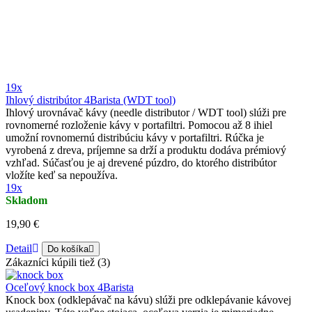
19x
Ihlový distribútor 4Barista (WDT tool)
Ihlový urovnávač kávy (needle distributor / WDT tool) slúži pre
rovnomerné rozloženie kávy v portafiltri. Pomocou až 8 ihiel
umožní rovnomernú distribúciu kávy v portafiltri. Rúčka je
vyrobená z dreva, príjemne sa drží a produktu dodáva prémiový
vzhľad. Súčasťou je aj drevené púzdro, do ktorého distribútor
vložíte keď sa nepoužíva.
19x
Skladom
19,90 €
Detail
Do košíka
Zákazníci kúpili tiež (3)
Oceľový knock box 4Barista
Knock box (odklepávač na kávu) slúži pre odklepávanie kávovej