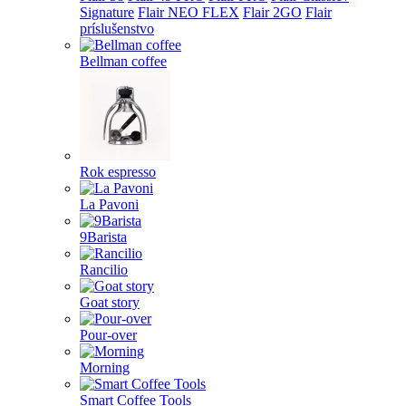
Signature
Flair NEO FLEX
Flair 2GO
Flair
príslušenstvo
Bellman coffee
Rok espresso
La Pavoni
9Barista
Rancilio
Goat story
Pour-over
Morning
Smart Coffee Tools