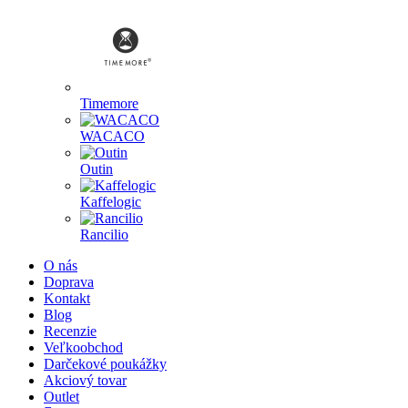
Timemore
WACACO
Outin
Kaffelogic
Rancilio
O nás
Doprava
Kontakt
Blog
Recenzie
Veľkoobchod
Darčekové poukážky
Akciový tovar
Outlet