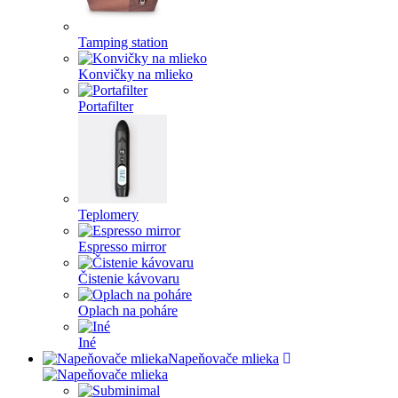
Tamping station
Konvičky na mlieko
Portafilter
Teplomery
Espresso mirror
Čistenie kávovaru
Oplach na poháre
Iné
Napeňovače mlieka