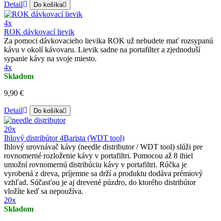
Detail
Do košíka
4x
ROK dávkovací lievik
Za pomoci dávkovacieho lievika ROK už nebudete mať rozsypanú
kávu v okolí kávovaru. Lievik sadne na portafilter a zjednoduší
sypanie kávy na svoje miesto.
4x
Skladom
9,90 €
Detail
Do košíka
20x
Ihlový distribútor 4Barista (WDT tool)
Ihlový urovnávač kávy (needle distributor / WDT tool) slúži pre
rovnomerné rozloženie kávy v portafiltri. Pomocou až 8 ihiel
umožní rovnomernú distribúciu kávy v portafiltri. Rúčka je
vyrobená z dreva, príjemne sa drží a produktu dodáva prémiový
vzhľad. Súčasťou je aj drevené púzdro, do ktorého distribútor
vložíte keď sa nepoužíva.
20x
Skladom