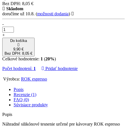
Bez DPH: 8,05 €
Skladom
doručíme už 10.8.
(
možnosti dodania
)
-
+
Do košíka
9,90 €
Bez DPH: 8,05 €
Celkové hodnotenie:
1
(
20%
)
Počet hodnotení:
1
Pridať hodnotenie
Výrobca:
ROK espresso
Popis
Recenzie (1)
FAQ (0)
Súvisiace produkty
Popis
Náhradné silikónové tesnenie určené pre kávovary ROK espresso