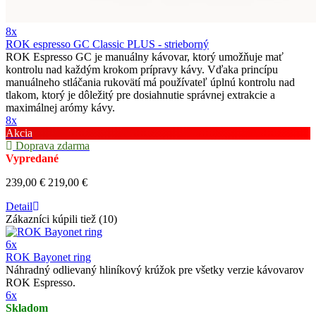
8x
ROK espresso GC Classic PLUS - strieborný
ROK Espresso GC je manuálny kávovar, ktorý umožňuje mať
kontrolu nad každým krokom prípravy kávy. Vďaka princípu
manuálneho stláčania rukovätí má používateľ úplnú kontrolu nad
tlakom, ktorý je dôležitý pre dosiahnutie správnej extrakcie a
maximálnej arómy kávy.
8x
Akcia
Doprava zdarma
Vypredané
239,00 €
219,00 €
Detail
Zákazníci kúpili tiež (10)
6x
ROK Bayonet ring
Náhradný odlievaný hliníkový krúžok pre všetky verzie kávovarov
ROK Espresso.
6x
Skladom