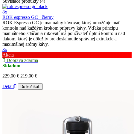
Súvisiace produkty (4)
8x
ROK espresso GC - čierny
ROK Espresso GC je manuálny kávovar, ktorý umožňuje mať
kontrolu nad každým krokom prípravy kávy. Vďaka princípu
manuálneho stláčania rukovätí má používateľ úplnú kontrolu nad
tlakom, ktorý je dôležitý pre dosiahnutie správnej extrakcie a
maximálnej arómy kávy.
8x
Akcia
Doprava zdarma
Skladom
229,00 €
219,00 €
Detail
Do košíka