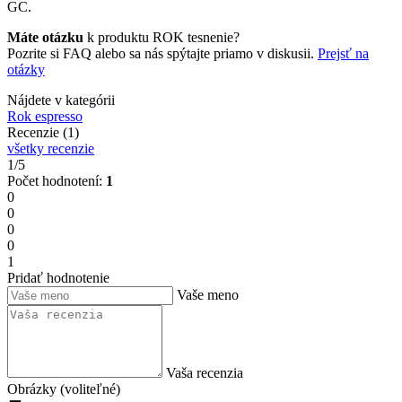
GC.
Máte otázku
k produktu ROK tesnenie?
Pozrite si FAQ alebo sa nás spýtajte priamo v diskusii.
Prejsť na
otázky
Nájdete v kategórii
Rok espresso
Recenzie (1)
všetky recenzie
1/5
Počet hodnotení:
1
0
0
0
0
1
Pridať hodnotenie
Vaše meno
Vaša recenzia
Obrázky (voliteľné)