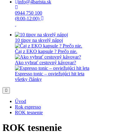
info@4barista.sk
0944 750 100
(8:00-12:00)
10 tipov na skvelý nápoj
Čaj z EKO kapsule ? Prečo nie.
Ako vybrať cestovný kávovar?
Espresso tonic – osviežujúci hit leta
všetky články
Úvod
Rok espresso
ROK tesnenie
ROK tesnenie