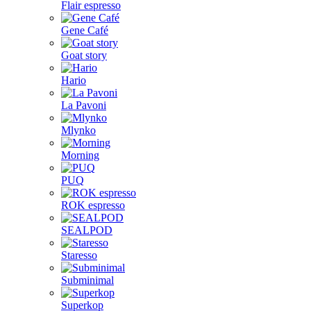
Flair espresso
Gene Café
Goat story
Hario
La Pavoni
Mlynko
Morning
PUQ
ROK espresso
SEALPOD
Staresso
Subminimal
Superkop