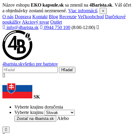
Názov eshopu
EKO kapsule.sk
sa zmenil na
4Barista.sk
. Váš účet
a objednávky zostanú nezmenené.
Viac informácií
.
×
O nás
Doprava
Kontakt
Blog
Recenzie
Veľkoobchod
Darčekové
poukážky
Akciový tovar
Outlet
info@4barista.sk
0944 750 100
(8:00-12:00)
4
barista
.sk
všetko pre baristov
Hľadať
SK
Vyberte krajinu doručenia
Vyberte krajinu
Alebo
Zostať na
4barista.sk