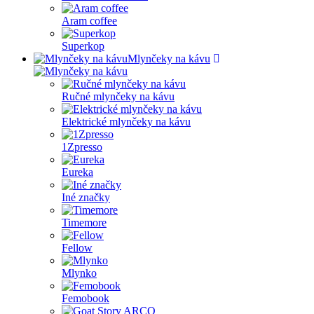
Aram coffee
Superkop
Mlynčeky na kávu
Ručné mlynčeky na kávu
Elektrické mlynčeky na kávu
1Zpresso
Eureka
Iné značky
Timemore
Fellow
Mlynko
Femobook