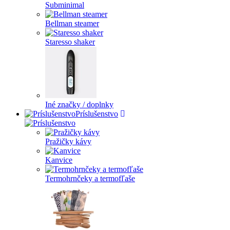
Subminimal
Bellman steamer
Staresso shaker
Iné značky / doplnky
Príslušenstvo
Pražičky kávy
Kanvice
Termohrnčeky a termofľaše