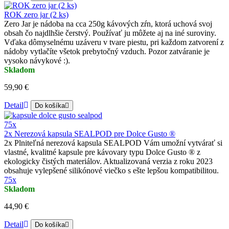
ROK zero jar (2 ks)
Zero Jar je nádoba na cca 250g kávových zŕn, ktorá uchová svoj
obsah čo najdlhšie čerstvý. Používať ju môžete aj na iné suroviny.
Vďaka dômyselnému uzáveru v tvare piestu, pri každom zatvorení z
nádoby vytlačíte všetok prebytočný vzduch. Pozor zatváranie je
vysoko návykové :).
Skladom
59,90 €
Detail
Do košíka
75x
2x Nerezová kapsula SEALPOD pre Dolce Gusto ®
2x Plniteľná nerezová kapsula SEALPOD Vám umožní vytvárať si
vlastné, kvalitné kapsule pre kávovary typu Dolce Gusto ® z
ekologicky čistých materiálov. Aktualizovaná verzia z roku 2023
obsahuje vylepšené silikónové viečko s ešte lepšou kompatibilitou.
75x
Skladom
44,90 €
Detail
Do košíka