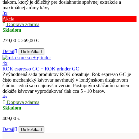
tlakom, ktorý je dôležitý pre dosiahnutie správnej extrakcie a
maximálnej arómy kávy.
3x
Akcia
Doprava zdarma
Skladom
279,00 €
269,00 €
Detail
Do košíka
4x
ROK espresso GC + ROK grinder GC
Zvýhodnená sada produktov ROK obsahuje: Rok espresso GC je
čisto mechanický kávovar navrhnutý v londýnskom dizajnovom
štúdiu. Jedná sa o najnovšiu verziu. Postupným stláčaním ramien
dokáže kávovar vyprodukovať tlak cca 5 - 10 barov.
4x
Doprava zdarma
Skladom
409,00 €
Detail
Do košíka