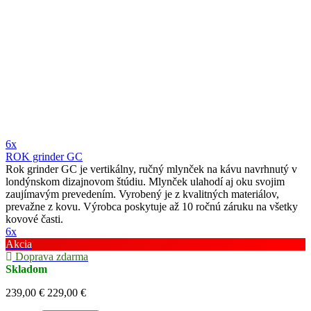
6x
ROK grinder GC
Rok grinder GC je vertikálny, ručný mlynček na kávu navrhnutý v
londýnskom dizajnovom štúdiu. Mlynček ulahodí aj oku svojim
zaujímavým prevedením. Vyrobený je z kvalitných materiálov,
prevažne z kovu. Výrobca poskytuje až 10 ročnú záruku na všetky
kovové časti.
6x
Akcia
Doprava zdarma
Skladom
239,00 €
229,00 €