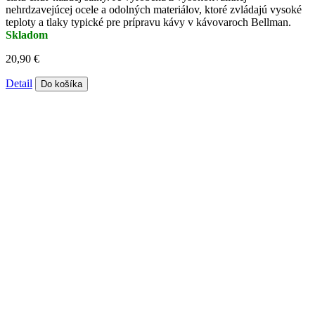
nehrdzavejúcej ocele a odolných materiálov, ktoré zvládajú vysoké
teploty a tlaky typické pre prípravu kávy v kávovaroch Bellman.
Skladom
20,90 €
Detail
Do košíka