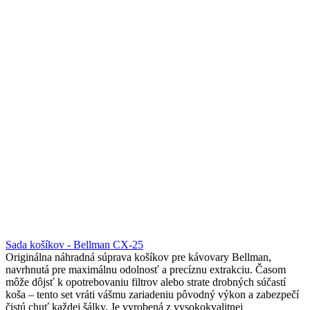
Sada košíkov - Bellman CX-25
Originálna náhradná súprava košíkov pre kávovary Bellman,
navrhnutá pre maximálnu odolnosť a precíznu extrakciu. Časom
môže dôjsť k opotrebovaniu filtrov alebo strate drobných súčastí
koša – tento set vráti vášmu zariadeniu pôvodný výkon a zabezpečí
čistú chuť každej šálky. Je vyrobená z vysokokvalitnej