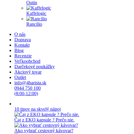
Outin
Kaffelogic
Rancilio
O nás
Doprava
Kontakt
Blog
Recenzie
Veľkoobchod
Darčekové poukážky
Akciový tovar
Outlet
info@4barista.sk
0944 750 100
(8:00-12:00)
10 tipov na skvelý nápoj
Čaj z EKO kapsule ? Prečo nie.
Ako vybrať cestovný kávovar?