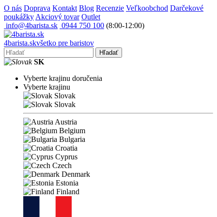
O nás
Doprava
Kontakt
Blog
Recenzie
Veľkoobchod
Darčekové
poukážky
Akciový tovar
Outlet
info@4barista.sk
0944 750 100
(8:00-12:00)
4
barista
.sk
všetko pre baristov
Hľadať
SK
Vyberte krajinu doručenia
Vyberte krajinu
Slovak
Slovak
Austria
Belgium
Bulgaria
Croatia
Cyprus
Czech
Denmark
Estonia
Finland