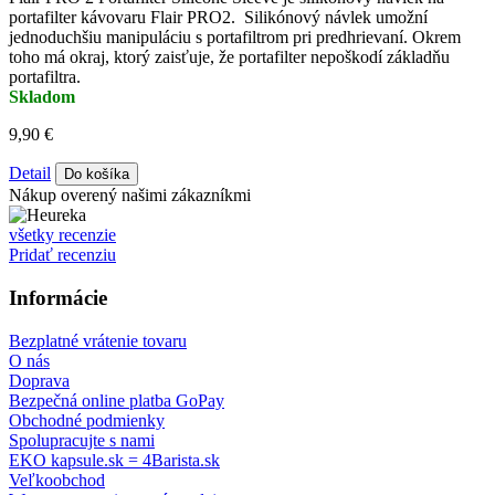
portafilter kávovaru Flair PRO2. Silikónový návlek umožní
jednoduchšiu manipuláciu s portafiltrom pri predhrievaní. Okrem
toho má okraj, ktorý zaisťuje, že portafilter nepoškodí základňu
portafiltra.
Skladom
9,90 €
Detail
Do košíka
Nákup overený našimi zákazníkmi
všetky recenzie
Pridať recenziu
Informácie
Bezplatné vrátenie tovaru
O nás
Doprava
Bezpečná online platba GoPay
Obchodné podmienky
Spolupracujte s nami
EKO kapsule.sk = 4Barista.sk
Veľkoobchod