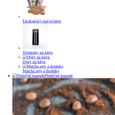
Ekologický riad ecotree
Termosky na kávu
Dózy na kávu
Matcha sety a doplnky
Plniteľné kapsule