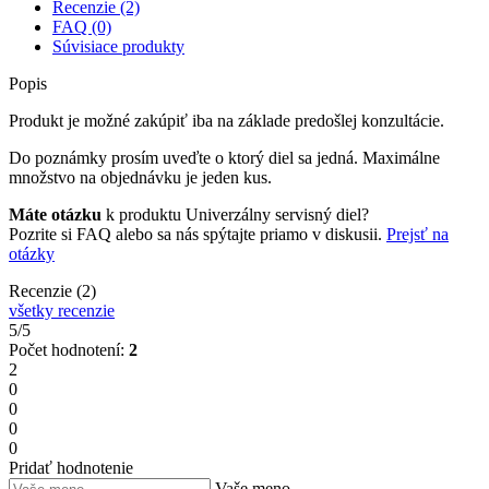
Recenzie (2)
FAQ (0)
Súvisiace produkty
Popis
Produkt je možné zakúpiť iba na základe predošlej konzultácie.
Do poznámky prosím uveďte o ktorý diel sa jedná. Maximálne
množstvo na objednávku je jeden kus.
Máte otázku
k produktu Univerzálny servisný diel?
Pozrite si FAQ alebo sa nás spýtajte priamo v diskusii.
Prejsť na
otázky
Recenzie (2)
všetky recenzie
5/5
Počet hodnotení:
2
2
0
0
0
0
Pridať hodnotenie
Vaše meno