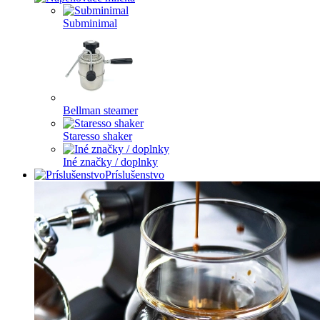
Subminimal
Bellman steamer
Staresso shaker
Iné značky / doplnky
Príslušenstvo