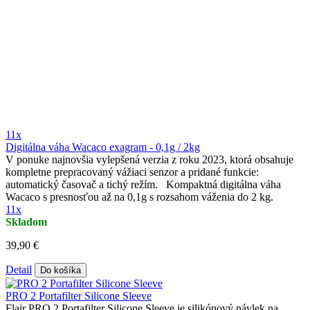
11x
Digitálna váha Wacaco exagram - 0,1g / 2kg
V ponuke najnovšia vylepšená verzia z roku 2023, ktorá obsahuje
kompletne prepracovaný vážiaci senzor a pridané funkcie:
automatický časovač a tichý režím. Kompaktná digitálna váha
Wacaco s presnosťou až na 0,1g s rozsahom váženia do 2 kg.
11x
Skladom
39,90 €
Detail
Do košíka
PRO 2 Portafilter Silicone Sleeve
Flair PRO 2 Portafilter Silicone Sleeve je silikónový návlek na