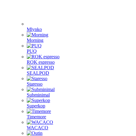
Mlynko
Morning
PUQ
ROK espresso
SEALPOD
Staresso
Subminimal
Superkop
Timemore
WACACO