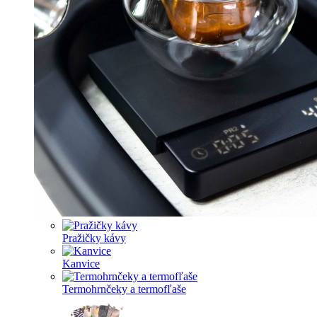
Pražičky kávy
Kanvice
Termohrnčeky a termofľaše