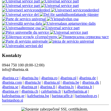
Kontakty
0944 750 100 (8:00-12:00)
info@4barista.sk
4barista.cz
|
4barista.hu
|
4barista.ro
|
4barista.pl
|
4barista.de
|
4barista.com
|
4barista.hr
|
4barista.nl
|
4barista.be
|
4barista.dk
|
4barista.se
|
4barista.pt
|
4barista.fi
|
4barista.lv
|
4barista.lt
|
4barista.ee
|
4barista.ch
|
cafebarista.fr
|
kaffeebarista.at
|
kafesbarista.gr
|
kafebarista.bg
|
baristacaffe.it
|
baristashop.es
|
baristashop.si