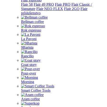
Flair espresso
Flair 58
Flair 49 PRO
Flair PRO
Flair Classic /
Signature
Flair NEO FLEX
Flair 2GO
Flair
príslušenstvo
Bellman coffee
Rok espresso
La Pavoni
9Barista
Rancilio
Goat story
Pour-over
Morning
Smart Coffee Tools
Aram coffee