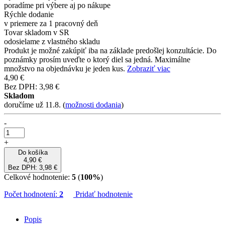
poradíme pri výbere aj po nákupe
Rýchle dodanie
v priemere za 1 pracovný deň
Tovar skladom v SR
odosielame z vlastného skladu
Produkt je možné zakúpiť iba na základe predošlej konzultácie. Do
poznámky prosím uveďte o ktorý diel sa jedná. Maximálne
množstvo na objednávku je jeden kus.
Zobraziť viac
4,90 €
Bez DPH: 3,98 €
Skladom
doručíme už 11.8.
(
možnosti dodania
)
-
+
Do košíka
4,90 €
Bez DPH: 3,98 €
Celkové hodnotenie:
5
(
100%
)
Počet hodnotení:
2
Pridať hodnotenie
Popis