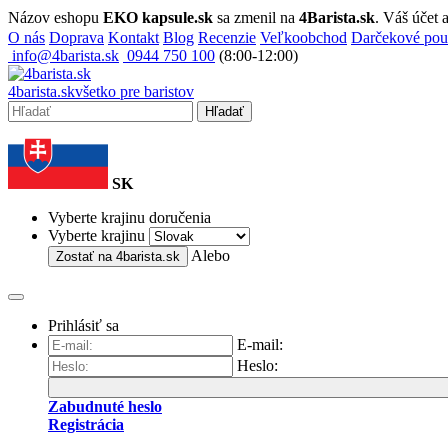
Názov eshopu
EKO kapsule.sk
sa zmenil na
4Barista.sk
. Váš účet
O nás
Doprava
Kontakt
Blog
Recenzie
Veľkoobchod
Darčekové po
info@4barista.sk
0944 750 100
(8:00-12:00)
4
barista
.sk
všetko pre baristov
Hľadať
SK
Vyberte krajinu doručenia
Vyberte krajinu
Alebo
Zostať na
4barista.sk
Prihlásiť sa
E-mail:
Heslo:
Zabudnuté heslo
Registrácia