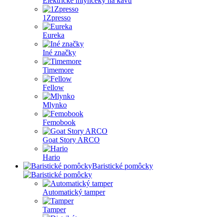
Elektrické mlynčeky na kávu
1Zpresso
Eureka
Iné značky
Timemore
Fellow
Mlynko
Femobook
Goat Story ARCO
Hario
Baristické pomôcky
Automatický tamper
Tamper