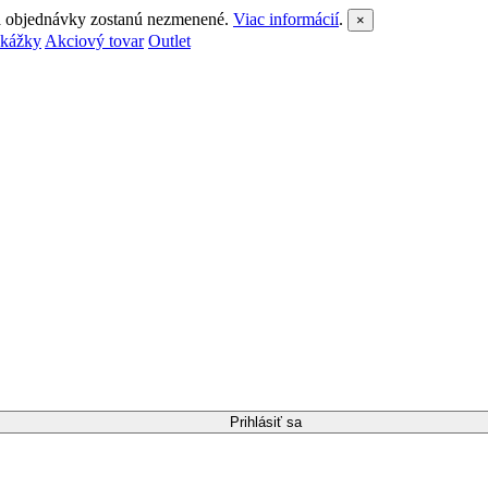
 a objednávky zostanú nezmenené.
Viac informácií
.
×
ukážky
Akciový tovar
Outlet
Prihlásiť sa