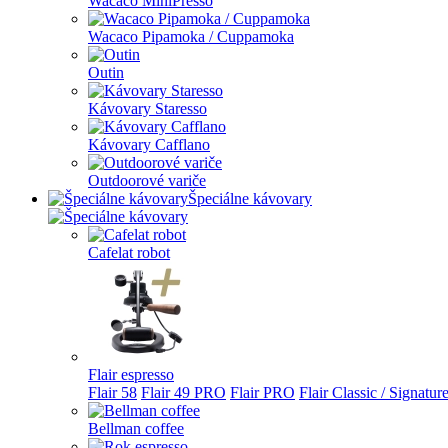
Wacaco MiniPresso
Wacaco Pipamoka / Cuppamoka
Outin
Kávovary Staresso
Kávovary Cafflano
Outdoorové variče
Špeciálne kávovary
Cafelat robot
Flair espresso
Flair 58
Flair 49 PRO
Flair PRO
Flair Classic / Signatur
Bellman coffee