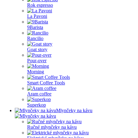
Rok espresso
La Pavoni
9Barista
Rancilio
Goat story
Pour-over
Morning
Smart Coffee Tools
Aram coffee
Superkop
Mlynčeky na kávu
Ručné mlynčeky na kávu